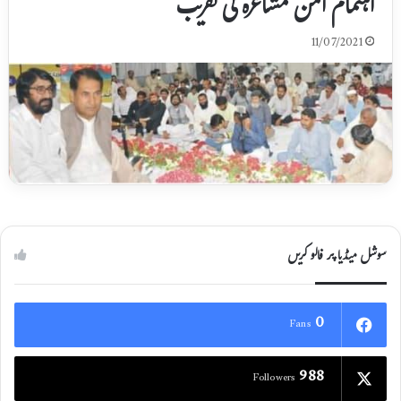
اہتمام امن مشاعرہ کی تقریب
11/07/2021
سوشل میڈیا پر فالو کریں
0
Fans
988
Followers