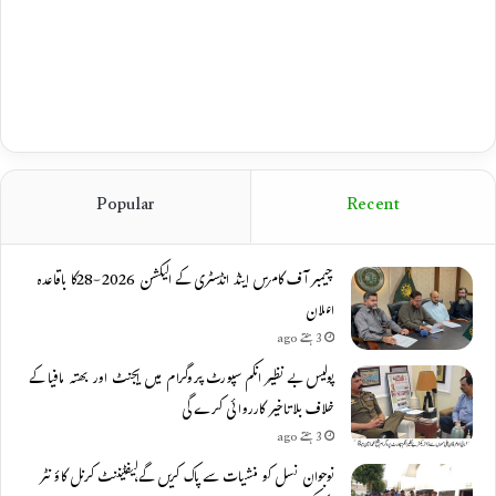
Popular
Recent
چیمبر آف کامرس اینڈ انڈسٹری کے الیکشن 2026-28کا باقاعدہ
اعلان
3 ہفتے ago
پولیس بے نظیر انکم سپورٹ پروگرام میں ایجنٹ اور بھتہ مافیا کے
خلاف بلاتاخیر کارروائی کرے گی
3 ہفتے ago
نوجوان نسل کو منشیات سے پاک کریں گے،لیفٹیننٹ کرنل کاؤنٹر