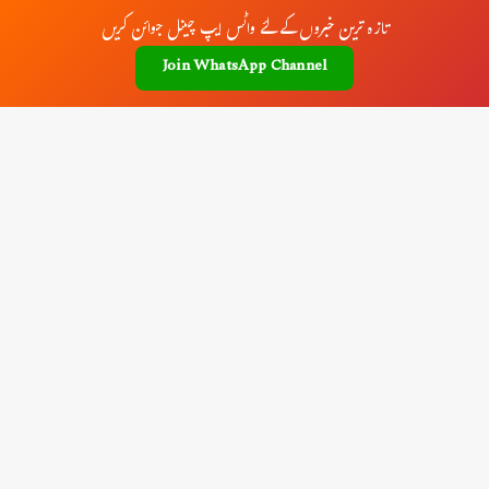
تازہ ترین خبروں کے لئے واٹس ایپ چینل جوائن کریں
Join WhatsApp Channel