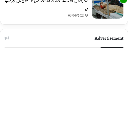
رحیم یارخان :رشتہ کے تنازعہ پر 15 سالہ لڑکی کو مٹھائی میں زہر دیے
دیا
06/09/2021
Advertisement