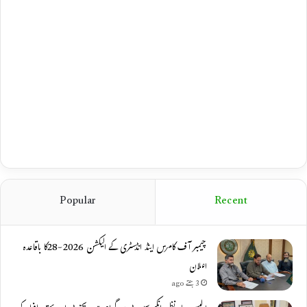
Popular
Recent
چیمبر آف کامرس اینڈ انڈسٹری کے الیکشن 2026-28کا باقاعدہ
اعلان
3 ہفتے ago