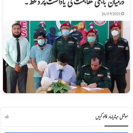
درمیان باہمی مفاہمت کی یاداشت پردستخط۔
26/09/2021
سوشل میڈیا پر فالو کریں