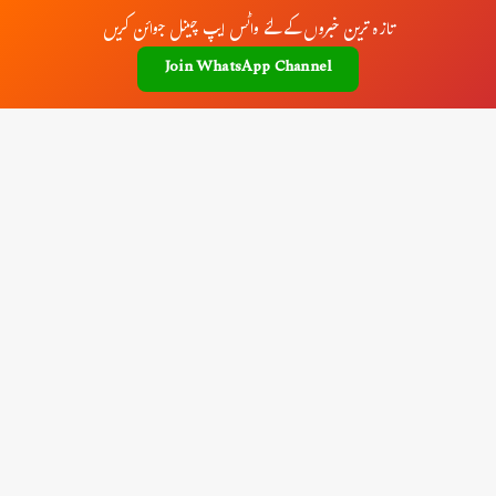
تازہ ترین خبروں کے لئے واٹس ایپ چینل جوائن کریں
Join WhatsApp Channel