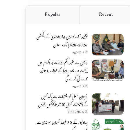
Popular
Recent
چیمبر آف کامرس اینڈ انڈسٹری کے الیکشن
2026-28کا باقاعدہ اعلان
3 ہفتے ago
پولیس بے نظیر انکم سپورٹ پروگرام میں
ایجنٹ اور بھتہ مافیا کے خلاف بلاتاخیر
کارروائی کرے گی
3 ہفتے ago
نوجوان نسل کو منشیات سے پاک کریں
گے،لیفٹیننٹ کرنل کاؤنٹر نارکوٹکس فورس
21/05/2026
بہاولپور کے 80 فیصد کسان سبسڈی سے