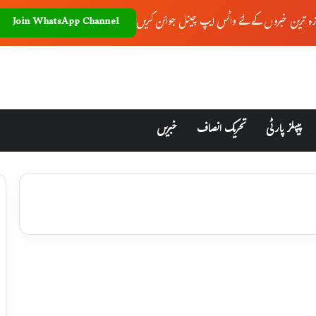
زہ ترین خبروں کے لئے واٹس ایپ چینل جوائن کریں
Join WhatsApp Channel
پیپلز پارٹی
تحریک انصاف
خبریں