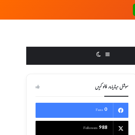
Switch skin
Sidebar
سوشل میڈیا پر فالو کریں
0
Fans
988
Followers