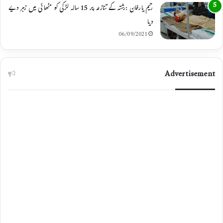
رحیم یارخان :رشتہ کے تنازعہ پر 15 سالہ لڑکی کو مٹھائی میں زہر دیے
دیا
06/09/2021
Advertisement