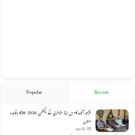
Popular
Recent
چیمبر آف کامرس اینڈ انڈسٹری کے الیکشن 2026-28کا باقاعدہ
اعلان
3 ہفتے ago