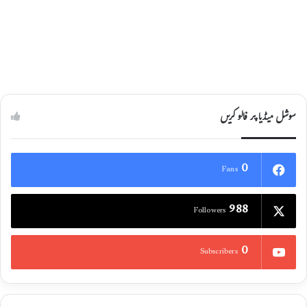
میں لیکر محکمہ خوراک کے حوالہ کر دی
25/04/2021
سوشل میڈیا پر فالو کریں
0
Fans
988
Followers
0
Subscribers