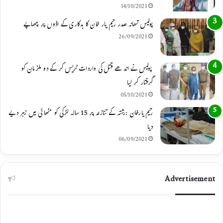
14/10/2021
m
پولیس تھانہ صدر رحیم یار خان کا بدکاری کے اڈوں پر چھاپے
26/09/2021
پولیس نے اندھے قتل کی واردات ٹریس کر کے دو ملزمان کو
گرفتار کر لیا
05/10/2021
رحیم یارخان :رشتہ کے تنازعہ پر 15 سالہ لڑکی کو مٹھائی میں زہر دیے
دیا
06/09/2021
Advertisement