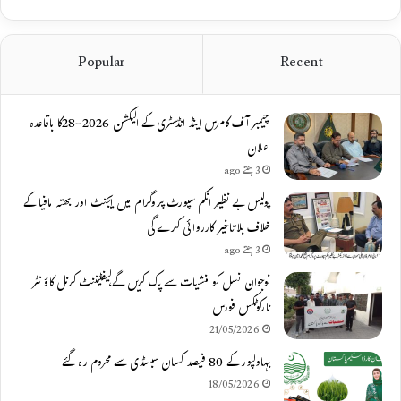
Popular
Recent
چیمبر آف کامرس اینڈ انڈسٹری کے الیکشن 2026-28کا باقاعدہ
اعلان
3 ہفتے ago
پولیس بے نظیر انکم سپورٹ پروگرام میں ایجنٹ اور بھتہ مافیا کے
خلاف بلاتاخیر کارروائی کرے گی
3 ہفتے ago
نوجوان نسل کو منشیات سے پاک کریں گے،لیفٹیننٹ کرنل کاؤنٹر
نارکوٹکس فورس
21/05/2026
بہاولپور کے 80 فیصد کسان سبسڈی سے محروم رہ گئے
18/05/2026