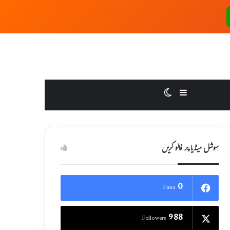
Switch skin
Sidebar
سوشل میڈیا پر فالو کریں
0
Fans
988
Followers