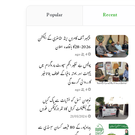
Popular
Recent
چیمبر آف کامرس اینڈ انڈسٹری کے الیکشن
2026-28کا باقاعدہ اعلان
4 ہفتے ago
پولیس بے نظیر انکم سپورٹ پروگرام میں
ایجنٹ اور بھتہ مافیا کے خلاف بلاتاخیر
کارروائی کرے گی
4 ہفتے ago
نوجوان نسل کو منشیات سے پاک کریں
گے،لیفٹیننٹ کرنل کاؤنٹر نارکوٹکس فورس
21/05/2026
بہاولپور کے 80 فیصد کسان سبسڈی سے