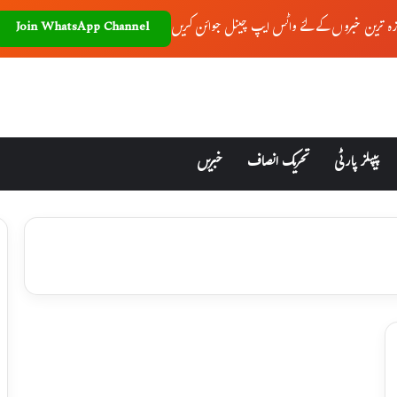
زہ ترین خبروں کے لئے واٹس ایپ چینل جوائن کریں
Join WhatsApp Channel
پیپلز پارٹی
تحریک انصاف
خبریں