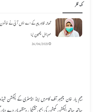
اک نظر
تھانہ ظاہر پیر کے اے ایس آئی نے خاتون ک
موبائل چھین لیا
26/06/2021
ساتھ ساتھ الیکشن کمیشن کی بھی تشکیل ومنظوری دے دی 