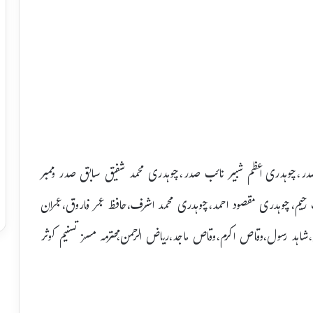
ر،چوہدری اعظم شبیر نائب صدر،چوہدری محمد شفیق سابق صدر وممبر
اطف رحیم،چوہدری مقصود احمد،چوہدری محمد اشرف،حافظ عمر فاروق،عمران
شاہد رسول،وقاص اکرم،وقاص ماجد،ریاض الرحمن،محترمہ مسز تسنیم کوثر