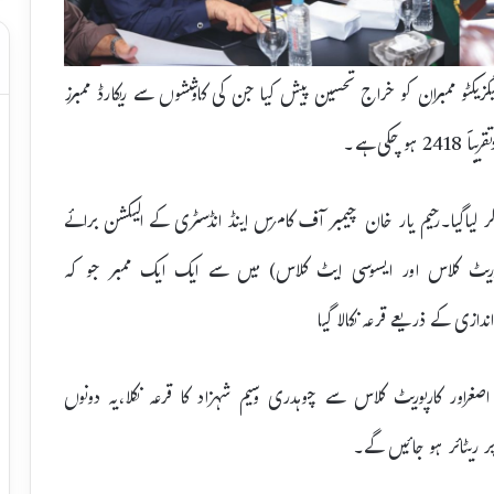
گزیکٹو ممبران کو خراج تحسین پیش کیا جن کی کاوششوں سے ریکارڈ ممبرز
کی ہے۔
ر لیاگیا۔رحیم یار خان چیمبر آف کامرس اینڈ انڈسٹری کے الیکشن برائے
مبران (کارپوریٹ کلاس اور ایسوسی ایٹ کلاس) میں سے ایک ایک ممبر جو کہ
ور کارپوریٹ کلاس سے چوہدری وسیم شہزاد کا قرعہ نکلا،یہ دونوں