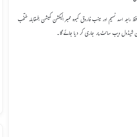
اجہ اسد نسیم اور مینب فاروق کمبوہ ممبر الیکشن کمیشن بلمقابلہ منتخب