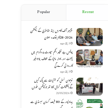
Popular
Recent
چیمبر آف کامرس اینڈ انڈسٹری کے الیکشن
2026-28کا باقاعدہ اعلان
3 ہفتے ago
پولیس بے نظیر انکم سپورٹ پروگرام میں
ایجنٹ اور بھتہ مافیا کے خلاف بلاتاخیر
کارروائی کرے گی
3 ہفتے ago
نوجوان نسل کو منشیات سے پاک کریں
گے،لیفٹیننٹ کرنل کاؤنٹر نارکوٹکس فورس
21/05/2026
بہاولپور کے 80 فیصد کسان سبسڈی سے