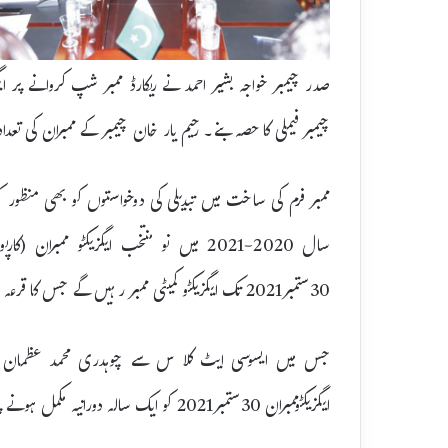
صدر چیمبر خواجہ بشیر احمد نے ریکارڈ ممبر شپ کروانے پر ای
چیمبر فیملی کا حصہ بنے۔ رحیم یار خان چیمبر کے ممبران کی تعدادتقریباََ 2418 ہو چ
ممبر فرم کی ساخت میں تبدیلی کی دوخواستوں کو بھی منظور ک
سال 2020-2021 میں نو منتخب ایگزیکٹو م
30ستمبر2021 تک ایگزیکٹو کمیٹی ممبر رہیں گے جس کا قرعہ اندازی کے ذریعے قرعہ نکالا گیا
جس میں ایسوسی ایٹ کلا س سے چوہدری محمد عظمان اصغرا
ایگزیکٹوممبران 30ستمبر2021 کو ایک سالہ دورانیہ مکمل ہونے پر ریٹائر ہو جائیں گے۔