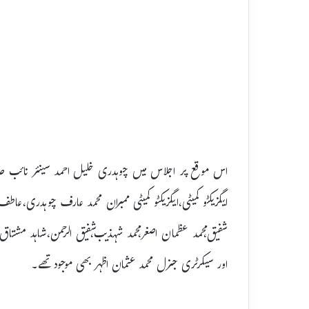
اس موقع پر اجلاس میں چوہدری خلیل احمد سینئر نائب صد
ایگزیکٹو کمیٹی،ایگزیکٹو کمیٹی ممبران محمد عارف چوہدری،ع
شفیق،محمد عظمان اصغر،محمد شہذیب،شفیق الرحمن،شاہد مشتاق،
اور سیکرٹری جنرل محمد عثمان اظہر بھی موجود تھے۔