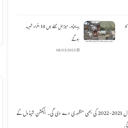
ا
بہاولپور میزائل حملے میں 14 افراد شہید
ہوگئے
08/05/2025
رحیم یار خان چیمبر آف کامرس اینڈ انڈسٹری کے الیکشن شیڈول 2021-2022 کی بھی منظوری دے دی گی۔ الیکشن شیڈول کے
گی