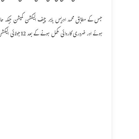
جس کے مطابق محمد ادریس بابر چیف الیکشن کمیشن جبکہ حافظ ر
ہوئے اور ضروری کاروائی مکمل ہونے کے بعد 12جولائی الیکشن شیڈول ویب سائٹ پر جاری کر دیا جائے گا۔