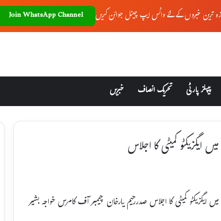
زہ ترین خبروں کے لئے واٹس ایپ چینل جوائن کریں
Join WhatsApp Channel
پیپلز پارٹی
تحریک انصاف
خبریں
ں ایگزیکٹو کمیٹی کا اجلاس
میں ایگزیکٹو کمیٹی کا اجلاس صدررحیم یارخان چیمبر آف کامرس خواجہ بشیر