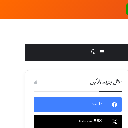
Switch skin
Sidebar
سوشل میڈیا پر فالو کریں
0
Fans
988
Followers