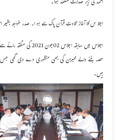
احمد کی زیر صدارت منعقد ہوا۔
اجلا س کا آغاز تلاوت قرآن پاک سے ہو ا۔ صدر خواجہ بشیر احم
ہیں۔