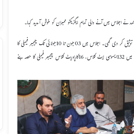
د نے اجلاس میں آنے والی تمام ایگزیکٹو ممبران کو خوش آمدید کہا۔
اجلاس میں سابقہ اجلاس 02جون 2021 کی متفقہ رائے سے توثیق کر دی گئی۔ اجلاس میں 03جون تا 10جولائی تک چیمبر فیملی کا
حصہ بننے والے ممبران کی بھی منظوری دے دی گئی جس میں 132ایسوسی ایٹ کلاس، 16کارپوریٹ کلاس چیمبر فیملی کا حصہ بنے