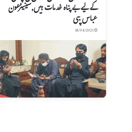
کے لیے بے پناہ خدمات ہیں,سینیٹرعون
عباس بپی
18/04/2021