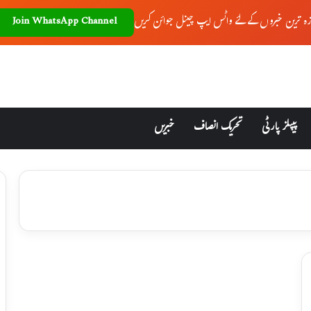
زہ ترین خبروں کے لئے واٹس ایپ چینل جوائن کریں
Join WhatsApp Channel
پیپلز پارٹی
تحریک انصاف
خبریں