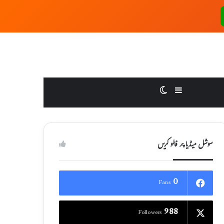
Switch skin
Sidebar
سوشل میڈیا پر فالو کریں
0
Fans
988
Followers