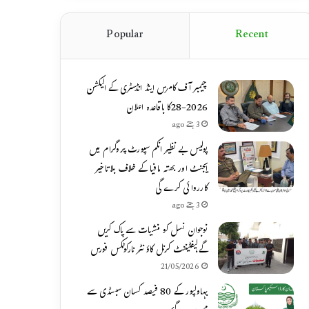
Popular
Recent
چیمبر آف کامرس اینڈ انڈسٹری کے الیکشن
2026-28کا باقاعدہ اعلان
3 ہفتے ago
پولیس بے نظیر انکم سپورٹ پروگرام میں
ایجنٹ اور بھتہ مافیا کے خلاف بلاتاخیر
کارروائی کرے گی
3 ہفتے ago
نوجوان نسل کو منشیات سے پاک کریں
گے،لیفٹیننٹ کرنل کاؤنٹر نارکوٹکس فورس
21/05/2026
بہاولپور کے 80 فیصد کسان سبسڈی سے