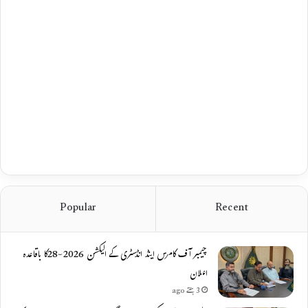
Popular
Recent
چیمبر آف کامرس اینڈ انڈسٹری کے الیکشن 2026-28کا باقاعدہ
اعلان
3 ہفتے ago