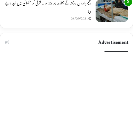
رحیم یارخان :رشتہ کے تنازعہ پر 15 سالہ لڑکی کو مٹھائی میں زہر دیے
دیا
06/09/2021
Advertisement