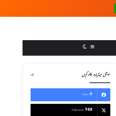
Switch skin
Sidebar
سوشل میڈیا پر فالو کریں
0
Fans
988
Followers