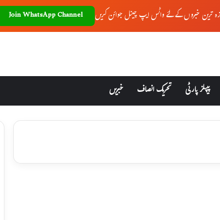
زہ ترین خبروں کے لئے واٹس ایپ چینل جوائن کریں
Join WhatsApp Channel
پیپلز پارٹی
تحریک انصاف
خبریں