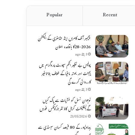
Popular
Recent
چیمبر آف کامرس اینڈ انڈسٹری کے الیکشن
2026-28کا باقاعدہ اعلان
3 ہفتے ago
پولیس بے نظیر انکم سپورٹ پروگرام میں
ایجنٹ اور بھتہ مافیا کے خلاف بلاتاخیر
کارروائی کرے گی
3 ہفتے ago
نوجوان نسل کو منشیات سے پاک کریں
گے،لیفٹیننٹ کرنل کاؤنٹر نارکوٹکس فورس
21/05/2026
بہاولپور کے 80 فیصد کسان سبسڈی سے