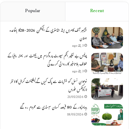
Popular
Recent
چیمبر آف کامرس اینڈ انڈسٹری کے الیکشن 2026-28کا باقاعدہ
اعلان
3 ہفتے ago
پولیس بے نظیر انکم سپورٹ پروگرام میں ایجنٹ اور بھتہ مافیا کے
خلاف بلاتاخیر کارروائی کرے گی
3 ہفتے ago
نوجوان نسل کو منشیات سے پاک کریں گے،لیفٹیننٹ کرنل کاؤنٹر
نارکوٹکس فورس
21/05/2026
بہاولپور کے 80 فیصد کسان سبسڈی سے محروم رہ گئے
18/05/2026