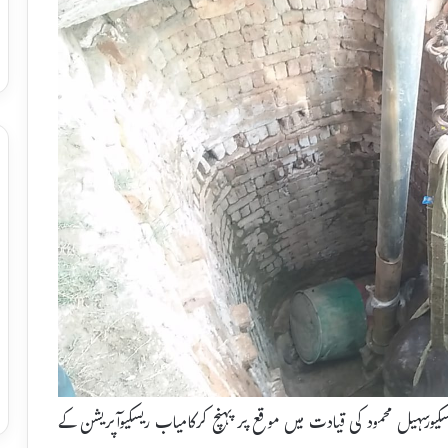
ر ریسکیورسہیل محمود کی قیادت میں موقع پر پہنچ کرکامیاب ریسکیوآپریشن کے