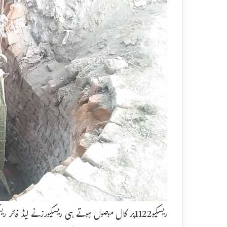
ریسکیو1122پر کال موصول ہوتے ہی ریسکیورزنے لیڈ فائ