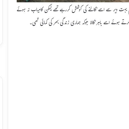
کہ ہم بہت دیر سے اسے نکالنے کی کوشش کررہے تھے لیکن کامیاب نہ ہوئے
کرتے ہوئے اسے باہر نکالا جوکہ ہماری زندگی بھر کی کمائی تھی۔