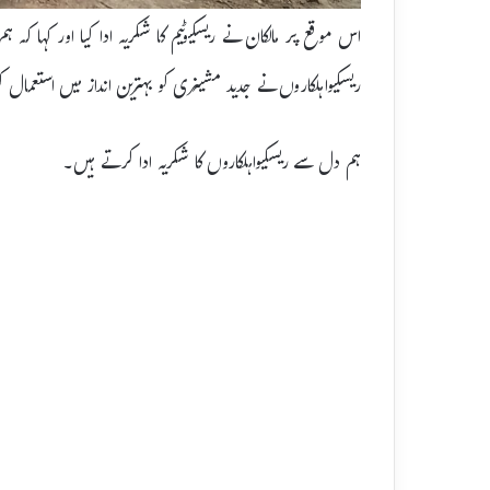
اس موقع پر مالکان نے ریسکیوٹیم کا شکریہ ادا کیا اور کہا 
ریسکیواہلکاروں نے جدید مشینری کو بہترین انداز میں استعمال 
ہم دل سے ریسکیواہلکاروں کا شکریہ ادا کرتے ہیں۔