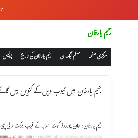
تا
رحیم یارخان
مرکزی صفحہ
مسلم لیگ ن
رحیم یارخان کی تاریخ
پولیس
رحیم یارخان میں ٹیوب ویل کے کنویں میں گائے ک
رحیم یارخان: خان پورروڈ کوٹ سمابہ کے قریب برکت والی پلی 