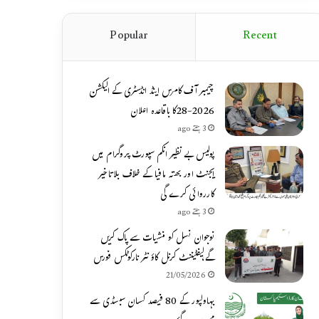
Popular
Recent
چیمبر آف کامرس اینڈ انڈسٹری کے الیکشن
2026-28کا باقاعدہ اعلان
3 ہفتے ago
پولیس بے نظیر انکم سپورٹ پروگرام میں
ایجنٹ اور بھتہ مافیا کے خلاف بلاتاخیر
کارروائی کرے گی
3 ہفتے ago
نوجوان نسل کو منشیات سے پاک کریں
گے،لیفٹیننٹ کرنل کاؤنٹر نارکوٹکس فورس
21/05/2026
بہاولپور کے 80 فیصد کسان سبسڈی سے