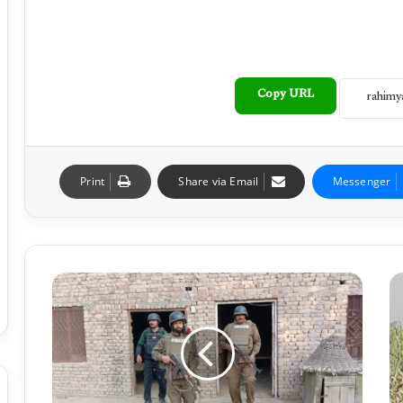
Copy URL
Print
Share via Email
Messenger
ک
چ
ہ
ک
ے
ا
غ