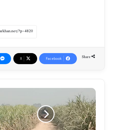
Share
X
Facebook
ڈ
ا
ک
و
پ
و
ل