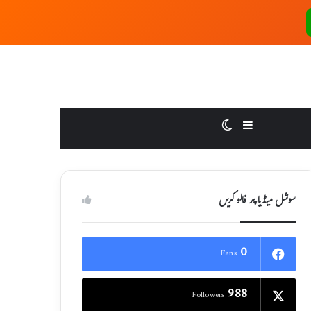
Switch skin
Sidebar
سوشل میڈیا پر فالو کریں
0
Fans
988
Followers