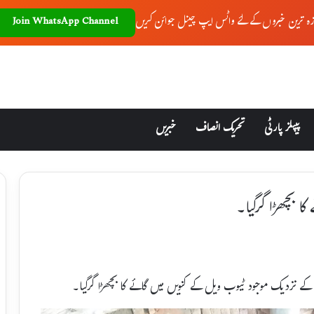
زہ ترین خبروں کے لئے واٹس ایپ چینل جوائن کریں
Join WhatsApp Channel
پیپلز پارٹی
تحریک انصاف
خبریں
ا بچھڑا گرگیا۔
کے نزدیک موجود ٹیوب ویل کے کنویں میں گائے کا بچھڑا گرگیا۔