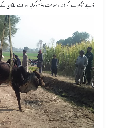
ذریعے بچھڑے کو زندہ سلامت ریسکیوکرلیا اور اسے مالکان کے