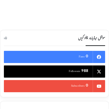
سوشل میڈیا پر فالو کریں
0
Fans
988
Followers
0
Subscribers