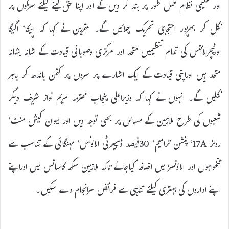
اور تعلیمی نظام مکمل طور پر بند کر دیں گے اور اپنا حق لینے کیلئے سڑکوں پر
نکل کر بھرپور احتجاجی تحریک چلائیں گے۔ مقررین نے کہا کہ اپیکا‘ اگیگا
اورٹیچرالائنس کی تمام تنظیمیں متحد اور مرکزی وصوبائی قیادت کے شانہ بشانہ
متحد ہیں اوراپنی قیادت کے ایک اشارے پر سروں پر کفن باندھ کر باہر
نکلیں گے۔ انہوں نے کہا کہ وزیراعلیٰ پنجاب محترمہ مریم نواز شریف دیگر
شعبوں کی طرح ملازمین کے مسائل پر بھی توجہ دیں اور لیوان کیش منٹ‘
رولز 17A‘ پنشن ترامیم‘ 30فیصد ڈسپیرٹی الاؤنس‘ مہنگائی کے تناسب سے
تنخواہوں اور الاؤنسز میں اضافہ کیاجائے تاکہ ملازمین سکھ کاسانس لیں اوراپنے
اپنے اداروں کی بہتری کیلئے تندہی سے فرائض سرانجام دے سکیں۔