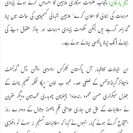
رحیم یارخان
: پنجاب حکومت سرکاری ملازمین کا احساس کرتے ہوئے بنیادی
مراعات کی بحالی کا اعلان کرے‘ ملازمین انتہائی کسمپرسی کی حالت میں اپنا
گذربسر کررہے ہیں لیکن حکومت بنیادی مراعات اور جائز حقوق دینے کی
بجائے ڈنگ ٹپاؤ پالیسی اپنائے ہوئے ہے۔
ان خیالات کااظہار آل پاکستان کلرکس ایسوسی ایشن وآل گورنمنٹ
ایمپلائزگرینڈالائنس کے ضلعی صدر محبو ب خان‘ اپیکا محکمہ تعلیم یونٹ کے
جنرل سیکرٹری حسن محمود رندھاوا‘ چیئرمین چوہدری محمدامین ودیگر مقررین
نے مطالبات کے حق میں جاری علامتی قلم چھوڑ ہڑتال کے دوسرے روز
احتجاج کرتے ہوئے کیا۔ انہوں نے کہا کہ مطالبات تسلیم نہ ہوئے تو دفتری