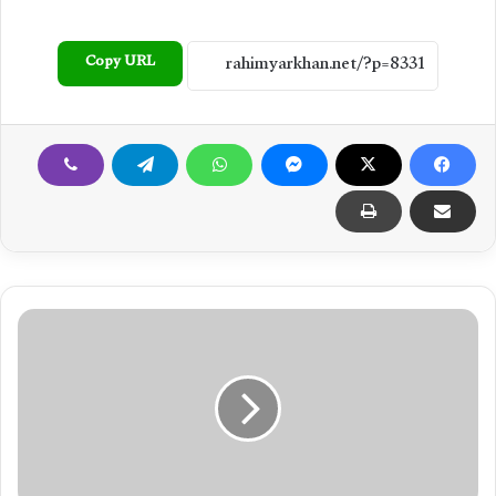
Copy URL
س
ر
د
ا
ر
ر
ئ
ی