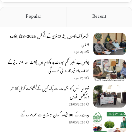
Popular
Recent
چیمبر آف کامرس اینڈ انڈسٹری کے الیکشن 2026-28کا باقاعدہ
اعلان
3 ہفتے ago
پولیس بے نظیر انکم سپورٹ پروگرام میں ایجنٹ اور بھتہ مافیا کے
خلاف بلاتاخیر کارروائی کرے گی
3 ہفتے ago
نوجوان نسل کو منشیات سے پاک کریں گے،لیفٹیننٹ کرنل کاؤنٹر
نارکوٹکس فورس
21/05/2026
بہاولپور کے 80 فیصد کسان سبسڈی سے محروم رہ گئے
18/05/2026