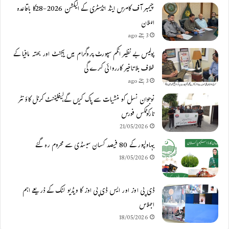
چیمبر آف کامرس اینڈ انڈسٹری کے الیکشن 2026-28کا باقاعدہ
اعلان
3 ہفتے ago
پولیس بے نظیر انکم سپورٹ پروگرام میں ایجنٹ اور بھتہ مافیا کے
خلاف بلاتاخیر کارروائی کرے گی
3 ہفتے ago
نوجوان نسل کو منشیات سے پاک کریں گے،لیفٹیننٹ کرنل کاؤنٹر
نارکوٹکس فورس
21/05/2026
بہاولپور کے 80 فیصد کسان سبسڈی سے محروم رہ گئے
18/05/2026
ڈی پی اوز اور ایس ڈی پی اوز کا ویڈیو لنک کے ذریعے اہم
اجلاس
18/05/2026