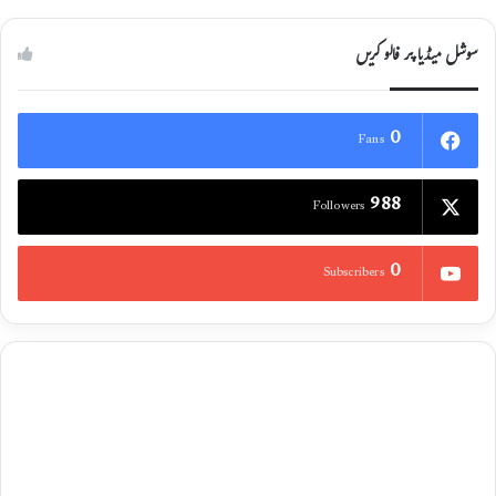
سوشل میڈیا پر فالو کریں
0
Fans
988
Followers
0
Subscribers