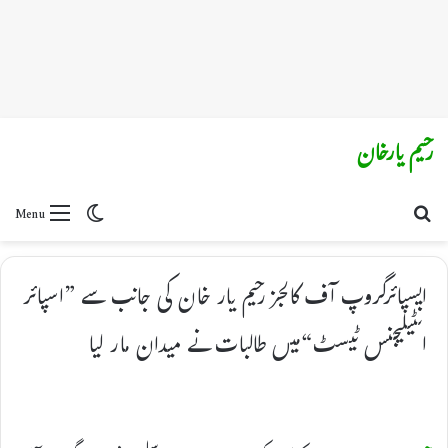
رحیم یارخان
Switch skin
Search for
Menu
ایسپائرگروپ آف کالجز رحیم یار خان کی جانب سے ”اسپائر
انٹیلیجنس ٹیسٹ“میں طالبات نے میدان مار لیا