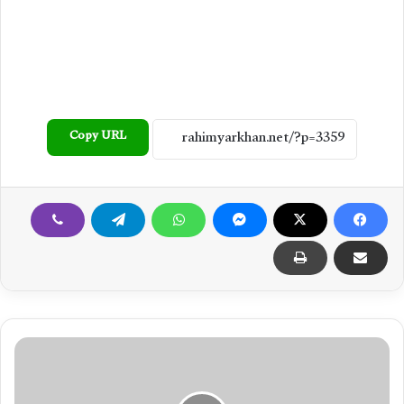
Copy URL
چ
و
ک
ش