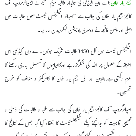
رحیم یار خان
:اے ون اکیڈیمی کی ہونہار طالبہ مریم سلیم نے ایسپائرگروپ آف
کالجز رحیم یار خان کی جانب سے ”اسپائر انٹیلیجنس ٹیسٹ“میں طالبات میں
پہلی اور ایمن فاقیحہ نے دوسری پوزیشن لیکرمیدان مار لیا۔
انٹیلیجنس ٹیسٹ میں کل 3450طالبات شریک ہوئیں۔اے ون اکیڈیمی اس
اعزاز کے حصول پر اللہ کی شکرگزارہے اورکامیابیوں کا تسلسل جاری رکھنے کا
عزم رکھتی ہے,والدین اور اہل رحیم یار خان کا ڈائریکٹر و سٹاف کو خراج
تحسین۔
اسپائرگروپ آف کالجز رحیم یار خان کی جانب سے طلبا و طالبات کی ذہنی و
تعلیمی قابلیت کو جانچنے کیلئے انٹیلیجنسٹیسٹ کا انعقاد کیا گیا جس کے نتائج کا