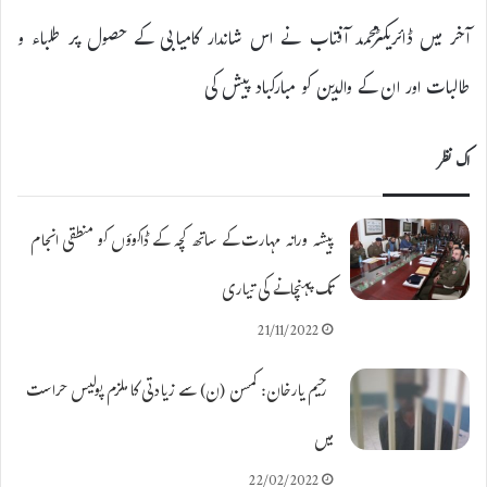
آخر میں ڈائریکٹرمحمد آفتاب نے اس شاندار کامیابی کے حصول پر طلباء و
طالبات اور ان کے والدین کو مبارکباد پیش کی
اک نظر
پیشہ ورانہ مہارت کے ساتھ کچہ کے ڈاکوؤں کو منطقی انجام
تک پہنچانے کی تیاری
21/11/2022
رحیم یارخان: کمسن (ن) سے زیادتی کا ملزم پولیس حراست
میں
22/02/2022