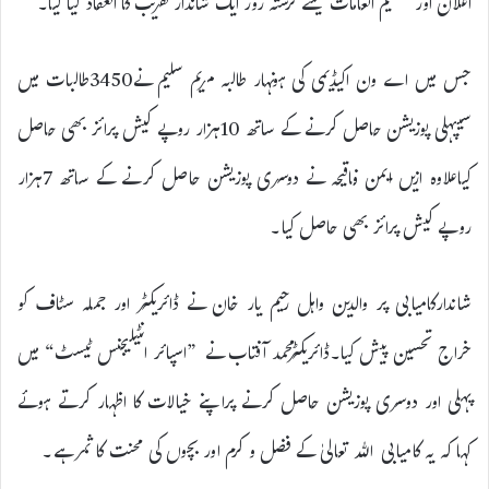
اعلان اور تقسیم انعامات کیلئے گزشتہ روز ایک شاندار تقریب کا انعقاد کیا گیا۔
جس میں اے ون اکیڈیمی کی ہونہار طالبہ مریم سلیم نے3450طالبات میں
سیپہلی پوزیشن حاصل کرنے کے ساتھ 10ہزار روپے کیش پرائز بھی حاصل
کیاعلاوہ ازیں ایمن فاقیحہ نے دوسری پوزیشن حاصل کرنے کے ساتھ 7ہزار
روپے کیش پرائز بھی حاصل کیا۔
شاندارکامیابی پر والدین واہل رحیم یار خان نے ڈائریکٹر اور جملہ سٹاف کو
خراج تحسین پیش کیا۔ڈائریکٹرمحمد آفتاب نے ”اسپائر انٹیلیجنس ٹیسٹ“ میں
پہلی اور دوسری پوزیشن حاصل کرنے پراپنے خیالات کا اظہار کرتے ہوئے
کہا کہ یہ کامیابی اللہ تعالیٰ کے فضل و کرم اور بچوں کی محنت کا ثمر ہے۔