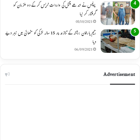
پولیس نے اندھے قتل کی واردات ٹریس کر کے دو ملزمان کو
گرفتار کر لیا
05/10/2021
رحیم یارخان :رشتہ کے تنازعہ پر 15 سالہ لڑکی کو مٹھائی میں زہر دیے
دیا
06/09/2021
Advertisement