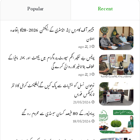
Popular
Recent
چیمبر آف کامرس اینڈ انڈسٹری کے الیکشن 2026-28کا باقاعدہ
اعلان
3 ہفتے ago
پولیس بے نظیر انکم سپورٹ پروگرام میں ایجنٹ اور بھتہ مافیا کے
خلاف بلاتاخیر کارروائی کرے گی
3 ہفتے ago
نوجوان نسل کو منشیات سے پاک کریں گے،لیفٹیننٹ کرنل کاؤنٹر
نارکوٹکس فورس
21/05/2026
بہاولپور کے 80 فیصد کسان سبسڈی سے محروم رہ گئے
18/05/2026