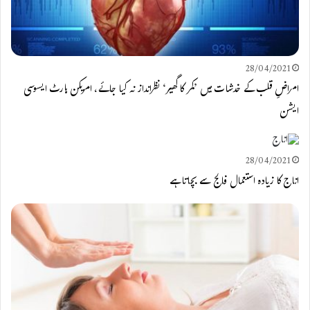
28/04/2021
امراضِ قلب کے خدشات میں ’کمر کا گھیر‘ نظرانداز نہ کیا جائے، امریکن ہارٹ ایسوسی
ایشن
28/04/2021
اناج کا زیادہ استعمال فالج سے بچاتا ہے