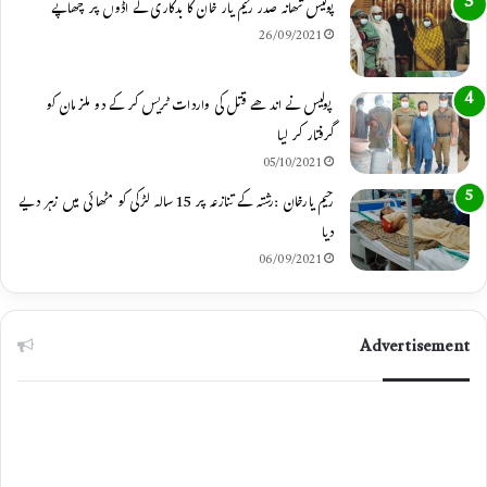
پولیس تھانہ صدر رحیم یار خان کا بدکاری کے اڈوں پر چھاپے
26/09/2021
پولیس نے اندھے قتل کی واردات ٹریس کر کے دو ملزمان کو
گرفتار کر لیا
05/10/2021
رحیم یارخان :رشتہ کے تنازعہ پر 15 سالہ لڑکی کو مٹھائی میں زہر دیے
دیا
06/09/2021
Advertisement