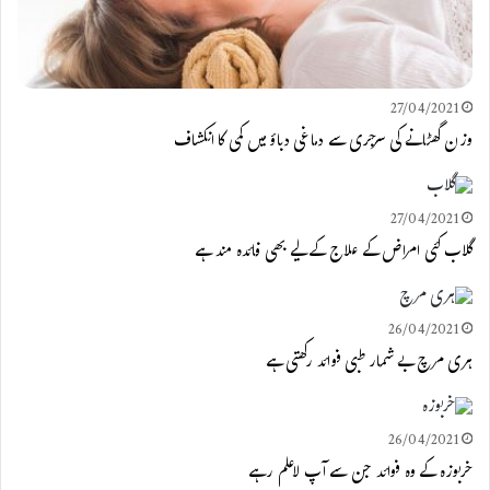
27/04/2021
وزن گھٹانے کی سرجری سے دماغی دباؤ میں کمی کا انکشاف
27/04/2021
گلاب کئی امراض کے علاج کے لیے بھی فائدہ مند ہے
26/04/2021
ہری مرچ بے شمار طبی فوائد رکھتی ہے
26/04/2021
خربوزہ کے وہ فوائد جن سے آپ لاعلم رہے