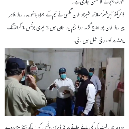
خوراک پہچانے کا مشن جاری ہے۔
ڈائریکٹر آپریشنز ساؤتھ شہزاد خان مگسی نے ٹیم کے ہمراہ باغو بہار روڈ،ظاہر
پیر روڈ خان پور،تاج گڑھ روڈ رحیم یار خان میں 2 ڈیری یونٹس،1 گرائنڈنگ
یونٹ پر کارروائی عمل میں لائی۔
دودھ میں فیٹ کی کمی پائے جانے پر 2 ڈیری یونٹس کو 1 لاکھ 25 ہزارروپے