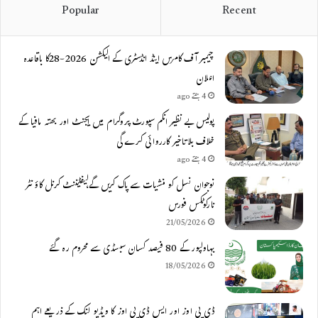
Popular
Recent
چیمبر آف کامرس اینڈ انڈسٹری کے الیکشن 2026-28کا باقاعدہ
اعلان
4 ہفتے ago
پولیس بے نظیر انکم سپورٹ پروگرام میں ایجنٹ اور بھتہ مافیا کے
خلاف بلاتاخیر کارروائی کرے گی
4 ہفتے ago
نوجوان نسل کو منشیات سے پاک کریں گے،لیفٹیننٹ کرنل کاؤنٹر
نارکوٹکس فورس
21/05/2026
بہاولپور کے 80 فیصد کسان سبسڈی سے محروم رہ گئے
18/05/2026
ڈی پی اوز اور ایس ڈی پی اوز کا ویڈیو لنک کے ذریعے اہم