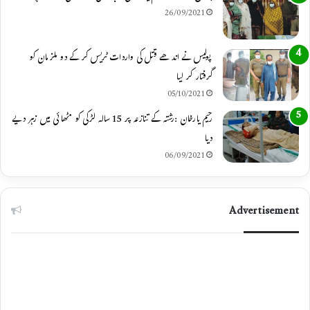
26/09/2021
پولیس نے اندھے قتل کی واردات ٹریس کر کے دو ملزمان کو
گرفتار کر لیا
05/10/2021
رحیم یارخان :رشتہ کے تنازعہ پر 15 سالہ لڑکی کو مٹھائی میں زہر دیے
دیا
06/09/2021
Advertisement