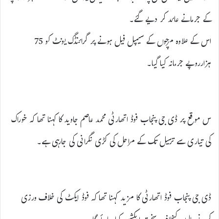
کے جرمانے عائد کر دیے گئے۔
اس کے علاوہ مرچوں کے سیمپل فیل ہونے پر گرائنڈگ یونٹ کو 75
ہزارروپے جرمانہ کیا گیا۔
س موقع پر ڈی جی پنجاب فوڈ اتھارٹی محمد عاصم جاوید کا کہنا تھا کہ خوراک
کی تیاری سے ترسیل تک کے مراحل کی کڑی نگرانی کی جارہی ہے۔
ڈی جی پنجاب فوڈ اتھارٹی کا مزید کہنا تھا کہ فوڈ ایکٹ کی خلاف ورزی