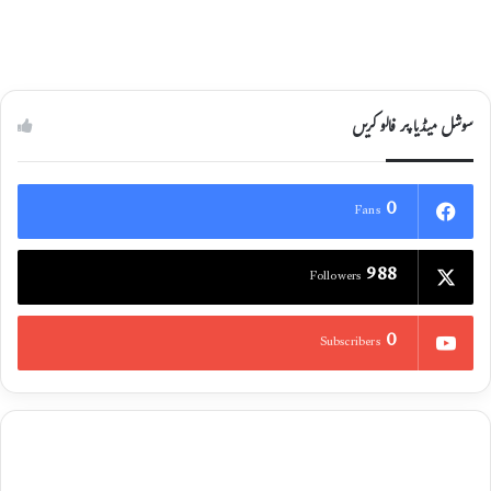
سوشل میڈیا پر فالو کریں
0
Fans
988
Followers
0
Subscribers