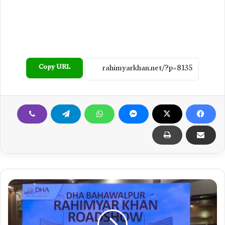
Copy URL
ڈ
ی
ا
ی