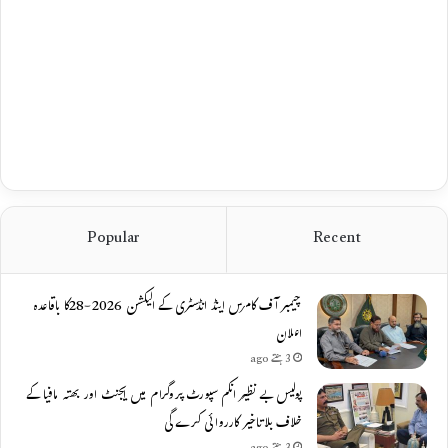
Popular
Recent
چیمبر آف کامرس اینڈ انڈسٹری کے الیکشن 2026-28کا باقاعدہ
اعلان
3 ہفتے ago
پولیس بے نظیر انکم سپورٹ پروگرام میں ایجنٹ اور بھتہ مافیا کے
خلاف بلاتاخیر کارروائی کرے گی