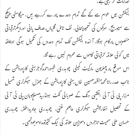
اقدامات کر رہی ہے،
الیکشن میں عوام سے کئے گئے تمام وعدے پورے کررہے ہیں، میگاسٹی پیکج
سے سیوریج، سڑکوں کی تعمیروبحالی، ٹف ٹائل گلیاں،صاف پانی اوردیگرترقیاتی
منصوبوں پرکام ہوگا، آئندہ الیکشن تک تمام وعدوں کی تکمیل ہوگی اورحلقہ
میں کوئی علاقہ ترقیاتی کاموں سے محروم نہیں رہے گا،
اس موقع پرچیئرمین مارکیٹ کمیٹی چوہدری ظہوراحمدگوجر،سٹی کارپوریشن کے
نائب صدررانامحمدمنظورحسین خاں،سٹی کارپوریشن کے جنرل سیکرٹری شمیل
مرزا، پی ٹی آئی اقلتیی ونگ کے صوبائی ٹکٹ ہولڈریدھسٹرچوہان،پی ٹی آئی
کے تحصیل انفارمیشن سیکرٹری عاصم غنی، چوہدری جاویداختر، چوہدری
حسان علی سمیت تاجروں ومعززین علاقہ کی ایک کثیرتعدادموجودتھی۔