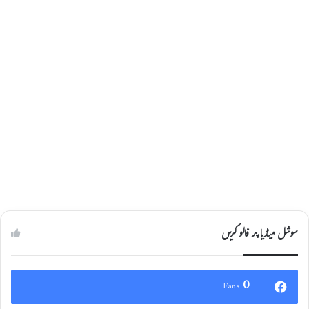
سوشل میڈیا پر فالو کریں
0
Fans