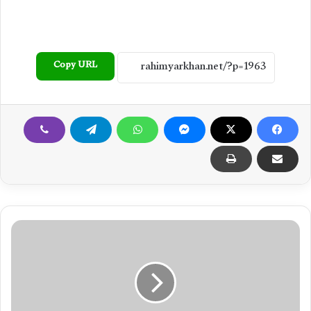
Copy URL
ک
ر
پ
ٹ
ا
ی