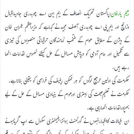
رحیم یارخان
:پاکستان تحریک انصاف کے ایم این اے چوہدری جاویداقبال
وڑائچ اور ایم پی اے چوہدری آصف مجیدنے کہاہے کہ وزیراعظم عمران خان
کے ویژن کے مطابق عوام کے منتخب نمائندگان ترقیاتی منصوبوں کی تیزی
سے تکمیل اور عام آدمی کو درپیش مسائل کے حل کیلئے ٹھوس اقدامات اٹھا
رہے ہیں،
حکومت کی اولین ترجیح لوگوں کو ہر ممکن ریلیف کی فراہمی کو یقینی بنانا ہے،
حکومت نے تعلیم،صحت کی بہتری اورعوام کے بنیادی مسائل کے حل کے لیے
بھرپوراقدامات اٹھارہی ہے،
ان خیالات کااظہارانہوں نے گورنمنٹ بوائزایلیمنٹری سکول سے اپ گریڈہونے