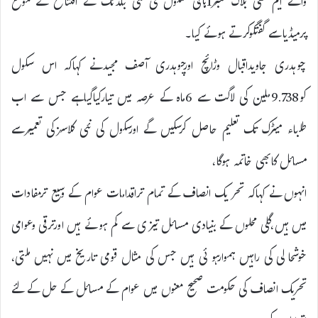
والے ایم سی بلاک نمبر1ہائی سکول کی نئی بلڈنگ کے افتتاح کے موقع
پرمیڈیاسے گفتگوکرتے ہوئے کیا۔
چوہدری جاویداقبال وڑائچ اورچوہدری آصف مجیدنے کہاکہ اس سکول
کو9.738ملین کی لاگت سے 6ماہ کے عرصہ میں تیارکیاگیاہے جس سے اب
طلباء میٹرک تک تعلیم حاصل کرسکیں گے اورسکول کی نئی کلاسزکی تعمیرسے
مسائل کابھی خاتمہ ہوگا،
انہوں نے کہاکہ تحر یک انصاف کے تمام تراقدامات عوام کے وسیع ترمفادات
میں ہیں،گلی محلوں کے بنیادی مسائل تیزی سے کم ہو ئے ہیں اورترقی وعوامی
خوشحا لی کی راہیں ہموارہو ئی ہیں جس کی مثال قومی تاریخ میں نہیں ملتی،
تحریک انصاف کی حکومت صحیح معنوں میں عوام کے مسائل کے حل کے لئے