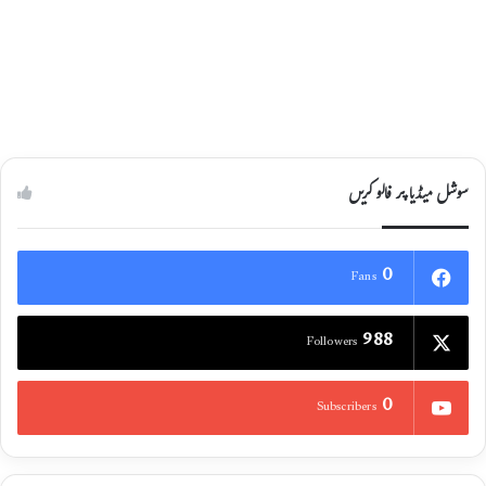
سوشل میڈیا پر فالو کریں
0
Fans
988
Followers
0
Subscribers