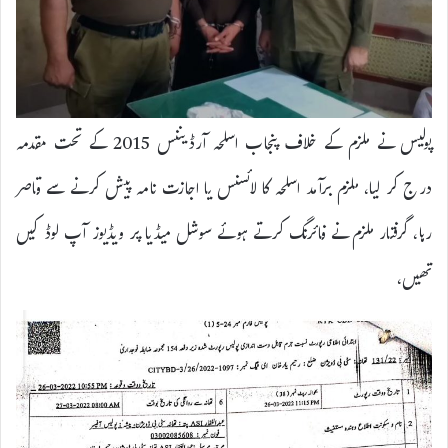
پولیس نے ملزم کے خلاف پنجاب اسلحہ آرڈیننس 2015 کے تحت مقدمہ
درج کر لیا، ملزم برآمد اسلحہ کا لائسنس یا اجازت نامہ پیش کرنے سے قاصر
رہا، گرفتار ملزم نے فائرنگ کرتے ہوئے سوشل میڈیا پر ویڈیوز آپ لوڈ کیں
تھیں،