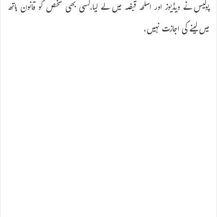
پولیس نے ویڈیوز اور اسلحہ قبضہ میں لے لیا،کسی بھی شخص کو قانون ہاتھ
میں لینے کی اجازت نہیں،