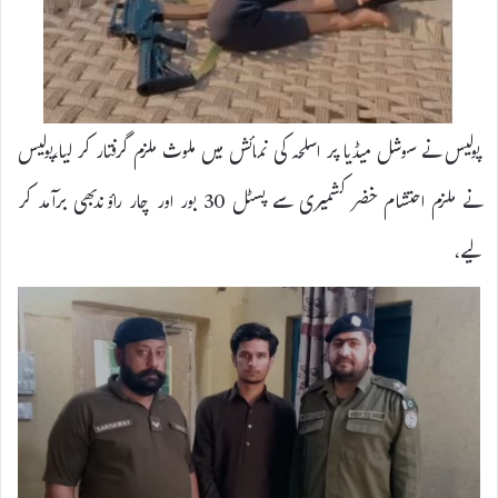
پولیس نے سوشل میڈیا پر اسلحہ کی نمائش میں ملوث ملزم گرفتار کر لیا،پولیس
نے ملزم احتشام خضر کشمیری سے پسٹل 30 بور اور چار راؤندبھی برآمد کر
لیے،