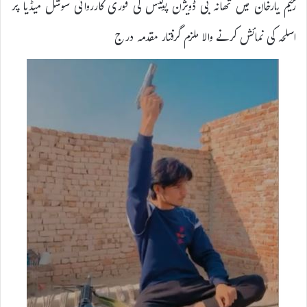
رحیم یارخان میں تھانہ بی ڈویژن پولیس کی فوری کارروائی سوشل میڈیا پر
اسلحہ کی نمائش کرنے والا ملزم گرفتار مقدمہ درج