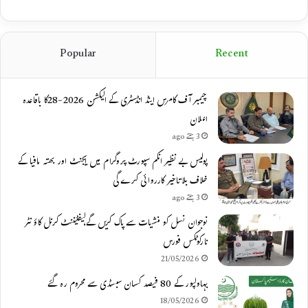
Popular
Recent
چیمبر آف کامرس اینڈ انڈسٹری کے الیکشن 2026-28کا باقاعدہ
اعلان
3 ہفتے ago
پولیس بے نظیر انکم سپورٹ پروگرام میں ایجنٹ اور بھتہ مافیا کے
خلاف بلاتاخیر کارروائی کرے گی
3 ہفتے ago
نوجوان نسل کو منشیات سے پاک کریں گے،لیفٹیننٹ کرنل کاؤنٹر
نارکوٹکس فورس
21/05/2026
بہاولپور کے 80 فیصد کسان سبسڈی سے محروم رہ گئے
18/05/2026