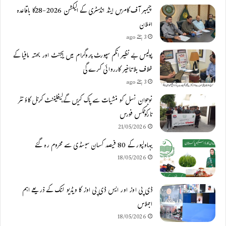
چیمبر آف کامرس اینڈ انڈسٹری کے الیکشن 2026-28کا باقاعدہ
اعلان
3 ہفتے ago
پولیس بے نظیر انکم سپورٹ پروگرام میں ایجنٹ اور بھتہ مافیا کے
خلاف بلاتاخیر کارروائی کرے گی
3 ہفتے ago
نوجوان نسل کو منشیات سے پاک کریں گے،لیفٹیننٹ کرنل کاؤنٹر
نارکوٹکس فورس
21/05/2026
بہاولپور کے 80 فیصد کسان سبسڈی سے محروم رہ گئے
18/05/2026
ڈی پی اوز اور ایس ڈی پی اوز کا ویڈیو لنک کے ذریعے اہم
اجلاس
18/05/2026