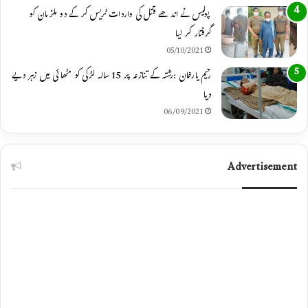
پولیس نے اندھے قتل کی واردات ٹریس کر کے دو ملزمان کو
گرفتار کر لیا
05/10/2021
رحیم یارخان :رشتہ کے تنازعہ پر 15 سالہ لڑکی کو مٹھائی میں زہر دیے
دیا
06/09/2021
Advertisement