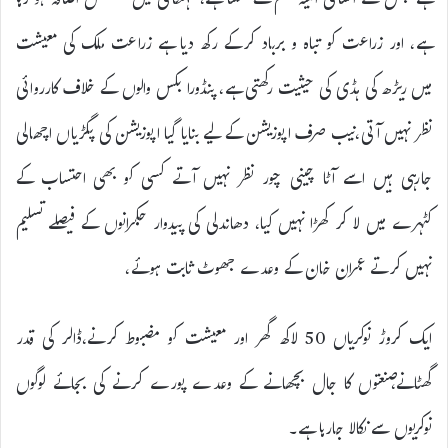
ہے جس سے انسانی المیہ جنم لے سکتا ہے، مہنگائی میں مسلسل اضافہ ہو رہا
ہے، اور زراعت کو تباہ و برباد کرکے رکھ دیا ہے زراعت ملک کی معیشت
میں ریڑھ کی ہڈی کی حیثیت رکھتی ہے، پنڈورا بکس والوں کے خلاف کارروائی
نظر نہیں آتی،نیب صرف اپوزیشن کے لیے بنایا گیا اپوزیشن کی پگڑیاں اچھالی
جارہی ہیں اسے آٹا چینی چور نظر نہیں آتے کسی کو بھی احتساب کے
کٹہرے میں لا کر کھڑا نہیں کیا، دھاندلی کی پیدوار حکمرانوں کے فیصلے تسلیم
نہیں کرتے عمران خان کے وعدے جھوٹ ثابت ہوئے،
ایک کروڑ نوکریاں 50 لاکھ گھر اور معیشت کو مضبوط کرنے،ڈالر کی قدر
گھٹانے،صنعتوں کا جال بچھانے کے وعدے پورے کرنے کی بجائے لوگوں
نوکریوں سے نکالا جارہا ہے۔