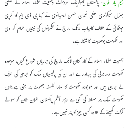
رحیم یار خان
: پاکستان ڈیموکریٹک موومنٹ وجمعیت علماء اسلام کے ضلعی
جنرل سیکرٹری مفتی نعمان حسن لدھیانوی نے کہا پی ڈی ایم کا کراچی
مہنگائی کے خلاف کامیاب لانگ مارچ نے حکمرانوں کی نیندیں حرام کر دی
اور حکومت بوکھلاہٹ کا شکار ہے،
جمعیت علماء اسلام کے کار کنان لانگ مارچ کی تیاریاں شروع کریں، موجودہ
حکومت دھاندلی کی پیداوار ہے اور ان کی پالیسیاں ملک کو تباہی کی طرف
لے جارہی ہیں اور موجودہ حکومت کا سارا فلسفہ جھوٹ پر مبنی ہے،نااہل
حکومت ملک پر مسلط کی گئی ہے وزیر اعظم پاکستان عمران خان کو سوائے
کرکٹ کھیلنے کے علاوہ کسی چیز کا پتہ نہیں ہے،