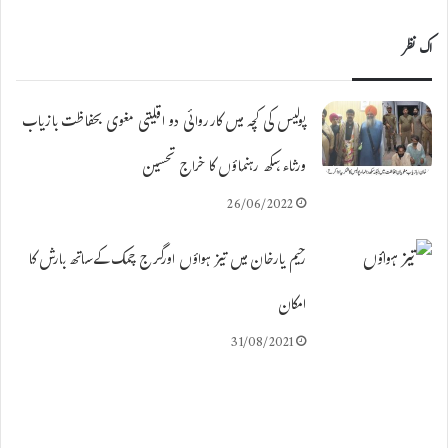
اک نظر
پولیس کی کچہ میں کارروائی دو اقلیتی مغوی بحفاظت بازیاب
ورثاء،سکھ رہنماؤں کا خراج تحسین
26/06/2022
رحیم یارخان میں تیز ہواؤں اورگرج چمک کےساتھ بارش کا
امکان
31/08/2021