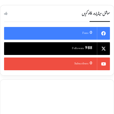
سوشل میڈیا پر فالو کریں
0
Fans
988
Followers
0
Subscribers