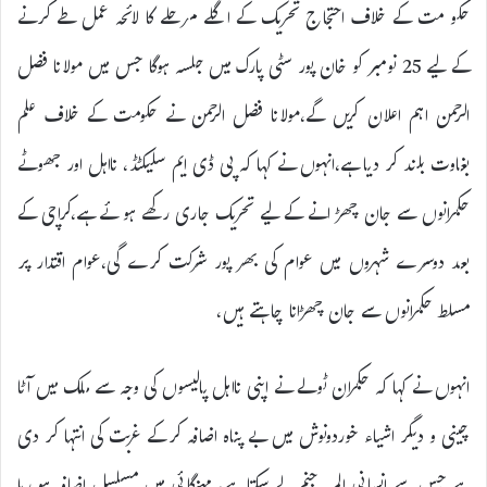
حکو مت کے خلاف احتجاج تحریک کے اگلے مرحلے کا لائحہ عمل طے کرنے
کے لیے 25 نومبر کو خان پور سٹی پارک میں جلسہ ہوگا جس میں مولانا فضل
الرحمن اہم اعلان کریں گے،مولانا فضل الرحمن نے حکومت کے خلاف علم
بغاوت بلند کر دیا ہے،انہوں نے کہا کہ پی ڈی ایم سلیکٹڈ، نااہل اور جھوٹے
حکمرانوں سے جان چھڑانے کے لیے تحریک جاری رکھے ہو ئے ہے،کراچی کے
بعد دوسرے شہروں میں عوام کی بھر پور شرکت کرے گی،عوام اقتدار پر
مسلط حکمرانوں سے جان چھڑانا چاہتے ہیں،
انہوں نے کہا کہ حکمران ٹولے نے اپنی نااہل پالیسوں کی وجہ سے ملک میں آٹا
چینی و دیگر اشیاء خوردونوش میں بے پناہ اضافہ کرکے غربت کی انتہا کر دی