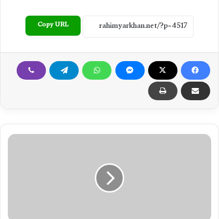
Copy URL
ک
ر
ا
ئ
ے
ک
ے
ق