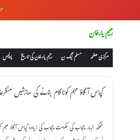
تا
رحیم یارخان
مرکزی صفحہ
مسلم لیگ ن
رحیم یارخان کی تاریخ
پولیس
کپاس آگاؤ مہم کوناکام بنانے کی سازشیں منظرعا