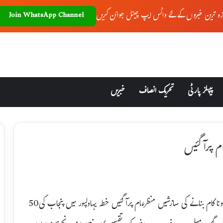
زہ ترین خبروں کے لئے واٹس ایپ چینل جوائن کریں
Join WhatsApp Channel
پیپلز پارٹی
تحریک انصاف
خبریں
م پرآگئیں
محکمہ انہار پنجاب کی حکومت پنجاب کی زیادہ کپاس آگاؤ مہم کوناکام بنانے کی سازشیں منظرعام پرآگئیں خطہ بہاولپور میں پنجاب کی50