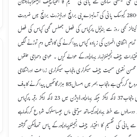
ی میلسی ساءفن سے پانی کی تقسیم کا اختیارچیف انجینئرانہارملتان
کودیدیاگیاہیڈریگولیٹر لال سوہانرا پر6500 کیوسک کی بجائے2800 کیوسک پانی کی آمدنہراے پی برانچ اورڈیزرٹ برانچ میں ضرورت
بی سی کینالز کئی روز سے بندٹیل پرکپاس کی فصل جھلس گئی کپاس کی فصل
تمام انتظامی افسران کی زیادہ کپاس پیداکرنے کی کاوشیں دم توڑنے لگیں
ے اختیارات چیف انجینئرانہار بہاولپورکے حوالے کریں ۔ عوامی وسماجی حلقوں
نجاب محسن نقوی سمیت چیف سیکرٹری پنجاب سیکرٹری زراعت اورانتظامی
افسران نے محکمہ زراعت کیساتھ مل کرزیادہ کپاس آگاؤ مہم شروع کررکھی ہے پنجاب بھر میں امسال85 ہزارگانٹھیں پیداکرنے کاہدف
مقررکیاگیاہے پنجاب بھر میں تقریباساڑھے48 لاکھ ایکڑ پرجنوبی پنجاب37 لاکھ ایکڑ جبکہ بہاولپورڈویژن میں 23 لاکھ ایکڑ رقبہ پرکپاس
دوسالوں سے خطہ بہاولپورکیساتھ سوتیلی ماں جیساسلوک شروع کررکھاہے
پانی کی تقسیم کا اختیار چیف انجینئربہاولپورکے پاس تھالیکن گزشتہ