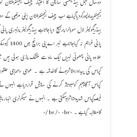
دوسال قبل ہیڈمیلسی ساءفن کا اختیار چیف انجینئرملتان کو
انجینئربہاولپورکودیاگیاہے اب چیف انجینئرملتان اپنی مرضی کے مط
علاوہ پانی چھوٹی نہریں ایک ماہ سے خشک پڑی ہوئی ہی
کپاس کی پیداوارمتاثرہونے کاخدشہ ہے ۔ عوامی وسماجی حلقوں 
فیصدکپاس شدیدمتاثرہوسکتی ہے ۔ انہوں نے سیکرٹری انہارپنج
کامطالبہ کیاہے ۔ <br /> <br />