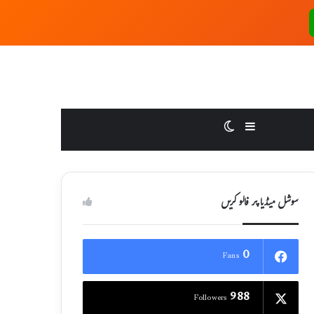
Switch skin
Sidebar
سوشل میڈیا پر فالو کریں
0
Fans
988
Followers