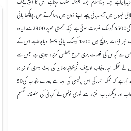
دیدیاگیاہے جبکہ ہیڈاسلام جوکہ ہمیشہ خشک رہتاہے اس کا اختیارچیف
ابق نہروں میں آنیوالاپانی پہلے اپنے زون میں پوراکرتے ہیں بچاکچھا پانی
ہیڈریگولیٹر لال سوہانرا پربھیج دیاجاتاہے ہیڈریگولیٹر پرنہری پانی کی6500 کیوسک ضرورت ہوتی ہے جبکہ مجموعی طورپر2800 سے زیادہ
پانی فراہم نہ کیاجاتاہے نہر اے پی برانچ میں 1400 کیوسک نہر ڈیزرٹ برانچ میں 1500 کیوسک پانی چھوڑ دیاجاتاہے اس کے
ں جس سے کپاس کی فصلات بری طرح جھلس کرتباہ ہورہی ہے جس سے
نے محکمہ انہارپنجاب اورچیف انجینئرانہارملتان کی ہٹ دھرمی کو زیادہ
کپاس آگاؤمہم کوسبوتاژ کرنے کی سازش قراردیاہے انہوں نے کہاہے کہ محکمہ انہارکی اس پالیسی کی وجہ سے پورے پنجاب کی50
اب اور دیگرارباب اختیار سے فوری نوٹس لے کرپانی کی منصفانہ تقسیم