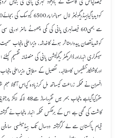
فیصدکپاس کی کاشت کے باوجود نہری پانی کی بندش کردی گئ
سے بھی60 فیصدنہری پانی کی کمی چھوٹے مائنر اور
کوشدیدنقصان پیدوارمتاثر ہونے کاخدشہ، وزیراعلی پنجاب سمیت 
سیکرٹری انہاراورڈائریکٹر ریگولیشن پانی کی منصفانہ تقسیم کیلئ
اورکاشتکارتنظیموں کامطالبہ، تفصیل کے مطابق وزیراعلی پ
کاشت کی گئی ہے اس کے برعکس محکمہ انہار پنجاب نے گزشتہ 
قیام پاکستان سے لے کرگزشتہ دوسال تک ہیڈمیلسی ساءفن سے 