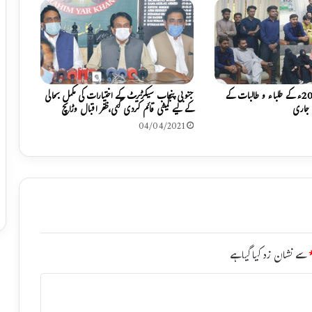
ک
و
و
ں
ک
ی
ق
سیشن2023-2027ء کے طلباء و طالبات کے
جنوبی پنجاب سیکرٹریٹ کے اختیارات کی مکمل بحالی
ی
 جاری
کے لیے کمیٹی قائم کردی گئی،ظفر اقبال وڑائچ
د
04/04/2021
م
ی
ں
سے نشان زد کیا گیا ہے