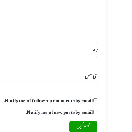
ر
ص
د
ر
ی
ا
ہ
گ
*
ی
ا
نام
ای میل
Notify me of follow-up comments by email.
Notify me of new posts by email.