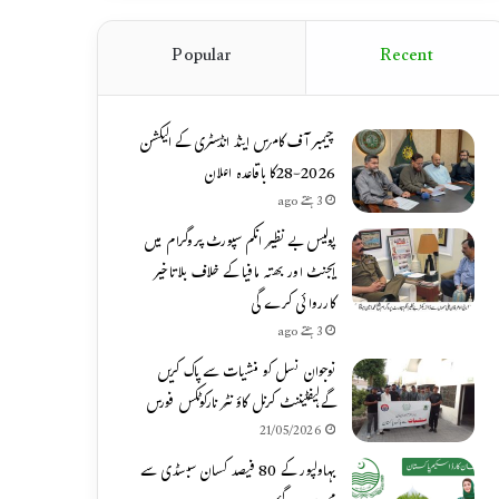
Popular
Recent
چیمبر آف کامرس اینڈ انڈسٹری کے الیکشن
2026-28کا باقاعدہ اعلان
3 ہفتے ago
پولیس بے نظیر انکم سپورٹ پروگرام میں
ایجنٹ اور بھتہ مافیا کے خلاف بلاتاخیر
کارروائی کرے گی
3 ہفتے ago
نوجوان نسل کو منشیات سے پاک کریں
گے،لیفٹیننٹ کرنل کاؤنٹر نارکوٹکس فورس
21/05/2026
بہاولپور کے 80 فیصد کسان سبسڈی سے