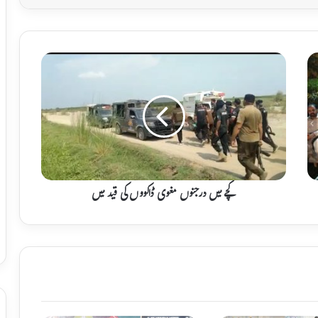
ک
چ
ے
م
ی
ں
د
ر
ج
ن
کچے میں درجنوں مغوی ڈاکووں کی قید میں
و
ں
م
غ
و
ی
ڈ
ا