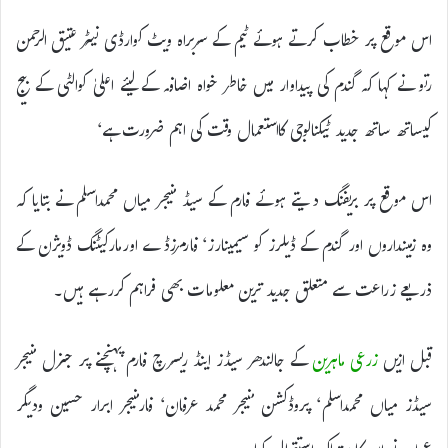
اس موقع پر خطاب کرتے ہوئے ٹیم کے سربراہ ویٹ کوارڈی نیٹر عتیق الرحمن
رتو نے کہا کہ گندم کی پیداوار میں خاطر خواہ اضافہ کے لیئے اعلیٰ کوالٹی کے بیج
کیساتھ ساتھ جدید ٹیکنالوجی کااستعمال وقت کی اہم ضرورت ہے‘
اس موقع پر بریفنگ دیتے ہوئے فارم کے سیڈ منیجر میاں محمداسلم نے بتایا کہ
وہ زمینداروں اور گندم کے ڈیلرز کو سیمینارز‘ فارمرزڈے اورمارکیٹنگ ڈویژن کے
ذریعے زراعت سے متعلق جدید ترین معلومات بھی فراہم کررہے ہیں۔
قبل ازیں
زرعی ماہرین
کے جالندھر سیڈز اینڈ ریسرچ فارم پہنچنے پر جنرل منیجر
سیڈز میاں محمداسلم‘ پروڈکشن منیجر محمد عرفان‘ فارمنیجر ابرار حسین ودیگر