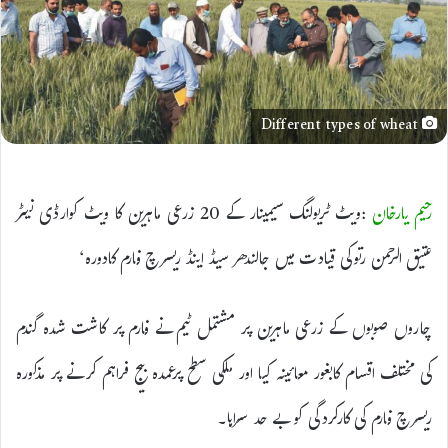
Different types of wheat
رحیم یارخان
:ویٹ ٹریولنگ سیمینار کے 20 زرعی ماہرین کا ویٹ کوارڈی نیٹر
عتیق الرحمن رتوکی قیادت میں جالندھر سیڈ اینڈ ریسرچ فارم کادورہ‘
چاروں صوبوں کے زرعی ماہرین پر مشتمل ٹیم نے فارم پر کاشت شدہ گندم
کی مختلف اقسام کابغور معائینہ کیا اور ملکی سطح پرعمدہ بیج فراہم کرنے پر مذکورہ
ریسرچ فارم کی کارکردگی کو بے حد سراہا۔