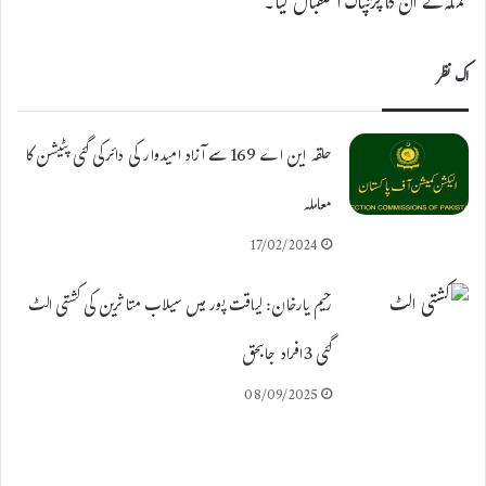
عملہ نے ان کا پرتپاک استقبال کیا۔
اک نظر
حلقہ این اے 169 سے آزاد امیدوار کی دائرکی گئی پٹیشن کا
معاملہ
17/02/2024
رحیم یارخان: لیاقت پور میں سیلاب متاثرین کی کشتی الٹ
گئی 3افراد جاںبحق
08/09/2025