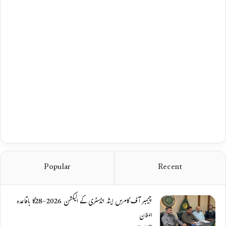
Popular
Recent
چیمبر آف کامرس اینڈ انڈسٹری کے الیکشن 2026-28کا باقاعدہ
اعلان