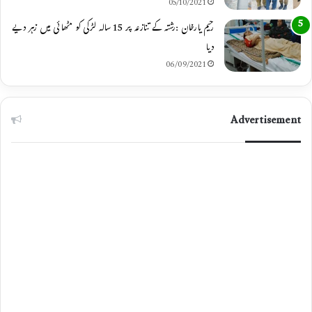
05/10/2021
رحیم یارخان :رشتہ کے تنازعہ پر 15 سالہ لڑکی کو مٹھائی میں زہر دیے
دیا
06/09/2021
Advertisement