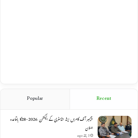
Popular
Recent
چیمبر آف کامرس اینڈ انڈسٹری کے الیکشن 2026-28کا باقاعدہ
اعلان
3 ہفتے ago