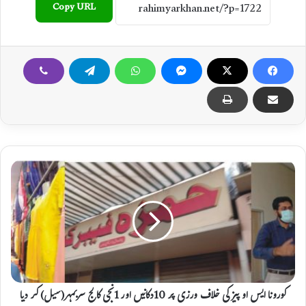
Copy URL
ک
و
ر
و
ن
ا
ا
ی
س
ا
کورونا ایس او پیز کی خلاف ورزی پر 10دکانیں اور 1نجی کالج سربمہر(سیل) کر دیا