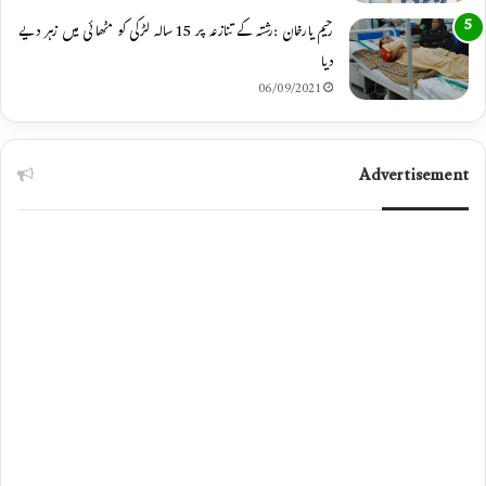
رحیم یارخان :رشتہ کے تنازعہ پر 15 سالہ لڑکی کو مٹھائی میں زہر دیے
دیا
06/09/2021
Advertisement