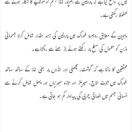
میں یہ واضح کیا ہے کہ پروٹین سے بھرپور غذا جسم کو موٹاپے کا شکار ہونے سے
محفوظ رکھتی ہے۔
ماہرین کے مطابق روزمرہ خوراک میں پروٹین کی زائد مقدار شامل کرنا جسمانی
وزن کو معمول کی سطح پر رکھتے ہوئے بڑھنے سے روکتا ہے۔
محققین کا ماننا ہے کہ گوشت، مچھلی اور انڈوں پر مبنی غذا کے ساتھ ساتھ
خوراک میں ثابت اناج، سیریلز اور تازہ سبزیاں اور پھل شامل کرنے سے
انسانی جسم میں اضافی چربی کی پیداوار کم ہو جاتی ہے۔