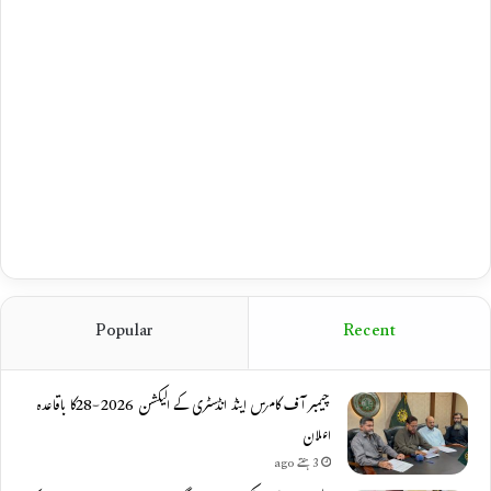
Popular
Recent
چیمبر آف کامرس اینڈ انڈسٹری کے الیکشن 2026-28کا باقاعدہ
اعلان
3 ہفتے ago