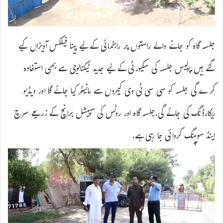
جلسہ گاہ کو جانے والے راستوں پر راہنمائی کے لیے پینا فیلکس آویزاں کیے
گئے ہیں،پولیس جلسہ کی سکیورٹی کے لیے جدید ٹیکنالوجی سے بھی استفادہ
کرے گی جلسہ کو سی سی ٹی وی کیمروں سے مانیٹر کیا جائے گا اور ویڈیو
ریکارڈنگ کی جائے گی،جلسہ گاہ اور روٹس کی سپیشل برانچ کے زریعے سرچ
اینڈ سویپنگ کروائی جا رہی ہے،