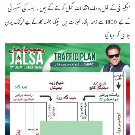
سیکیورٹی کے فول پروف انتظامات مکمل کر لئے گئے ہیں ، جلسہ کی سکیورٹی
کے لیے 1800 سے زائد اہلکار تعینات ہیں جبکہ جلسہ گاہ کے لیے ٹریفک پلان
جاری کر دیا گیا،