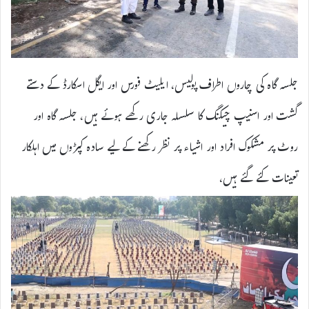
جلسہ گاہ کی چاروں اطراف پولیس، ایلیٹ فورس اور ایگل اسکارڈ کے دستے
گشت اور اسنیپ چیکنگ کا سلسلہ جاری رکھے ہوئے ہیں، جلسہ گاہ اور
روٹ پر مشکوک افراد اور اشیاء پر نظر رکھنے کے لیے سادہ کپڑوں میں اہلکار
تعینات کئے گئے ہیں،