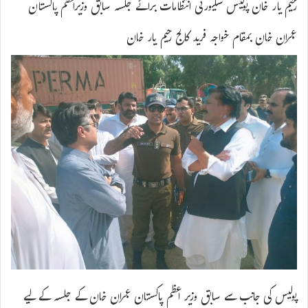
رحیم یار خان پولیس سکیورٹی انتظامات برائے جلسہ سابق وزیراعظم پاکستان
عمران خان بمقام خواجہ فرید کالج رحیم یار خان
پولیس کی جانب سے سابق وزیر اعظم پاکستان عمران خان کے جلسہ کے لیے