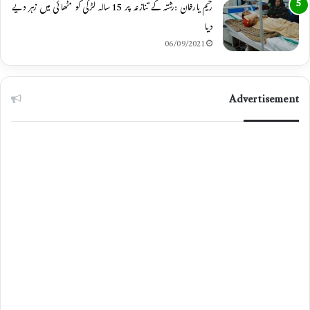
رحیم یارخان :رشتہ کے تنازعہ پر 15 سالہ لڑکی کو مٹھائی میں زہر دیے
دیا
06/09/2021
Advertisement