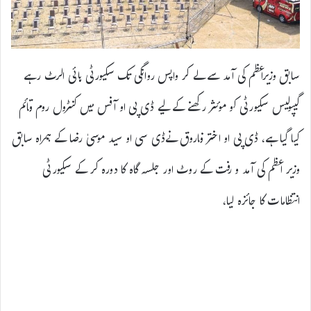
سابق وزیراعظم کی آمد سے لے کر واپس روانگی تک سکیورٹی ہائی الرٹ رہے
گیپولیس سکیورٹی کو موئثر رکھنے کے لیے ڈی پی او آفس میں کنٹرول روم قائم
کیا گیا ہے، ڈی پی او اختر فاروق نےڈی سی او سید موسیٰ رضا کے ہمراہ سابق
وزیر اعظم کی آمد و رفت کے روٹ اور جلسہ گاہ کا دورہ کر کے سکیورٹی
انتظامات کا جائزہ لیا،