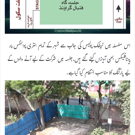
اس سلسلہ میں ٹریفک پولیس کی جانب سے شہر کے تمام انٹری پوائنٹس پر
پینافلیکس بھی آویزاں کیئے گئے ہیں،جلسہ میں شرکت کے لیے آنے والوں کے
لیے پارکنگ کا مناسب انتظام کیا گیا ہے،