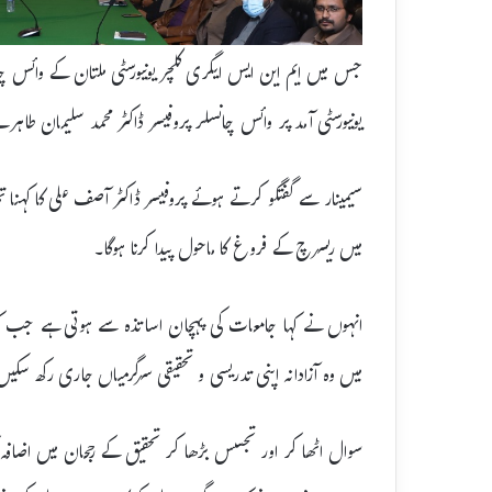
جس میں ایم این ایس ایگری کلچر یونیورسٹی ملتان کے وائس چ
یونیورسٹی آمد پر وائس چانسلر پروفیسر ڈاکٹر محمد سلیمان طاہر 
سیمینار سے گفتگو کرتے ہوئے پروفیسر ڈاکٹر آصف علی کا کہنا تھ
میں ریسرچ کے فروغ کا ماحول پیدا کرنا ہوگا۔
انہوں نے کہا جامعات کی پہچان اساتذہ سے ہوتی ہے جب کہ ا
میں وہ آزادانہ اپنی تدریسی و تحقیقی سرگرمیاں جاری رکھ سکیں۔ 
سوال اٹھا کر اور تجسس بڑھا کر تحقیق کے رجحان میں اضافہ ک