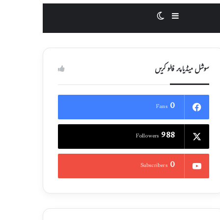
Switch skin
Sidebar
سوشل میڈیا پر فالو کریں
0
Fans
988
Followers
0
Subscribers