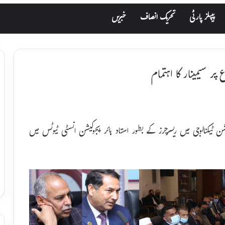
پیپلز پارٹی
تحریک انصاف
خبریں
پر سیمینار کا اہتمام
یشن ٹیکنالوجی میں ریسرچرز کے بطور استاد ہائر ایجوکیشن انسٹی ٹیوٹس میں