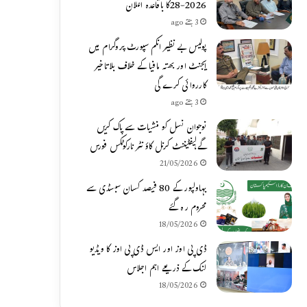
2026-28کا باقاعدہ اعلان
3 ہفتے ago
پولیس بے نظیر انکم سپورٹ پروگرام میں
ایجنٹ اور بھتہ مافیا کے خلاف بلاتاخیر
کارروائی کرے گی
3 ہفتے ago
نوجوان نسل کو منشیات سے پاک کریں
گے،لیفٹیننٹ کرنل کاؤنٹر نارکوٹکس فورس
21/05/2026
بہاولپور کے 80 فیصد کسان سبسڈی سے
محروم رہ گئے
18/05/2026
ڈی پی اوز اور ایس ڈی پی اوز کا ویڈیو
لنک کے ذریعے اہم اجلاس
18/05/2026