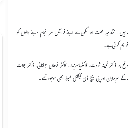
ے ہیں۔ انتظامیہ محنت اور لگن سے اپنے فرائض سر انجام دینے والوں کو
راہم کرتی ہے۔
 پر ڈاکٹر ثمینہ ثروت، ڈاکٹریاسرنیاز، ڈاکٹر فرحان چغتائی، ڈاکٹر جلات
کے سربراہان اور پی ایچ ڈی فیکلٹی ممبرز بھی موجود تھے۔