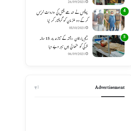
26/09/2021
پولیس نے اندھے قتل کی واردات ٹریس
کر کے دو ملزمان کو گرفتار کر لیا
05/10/2021
رحیم یارخان :رشتہ کے تنازعہ پر 15 سالہ
لڑکی کو مٹھائی میں زہر دیے دیا
06/09/2021
Advertisement