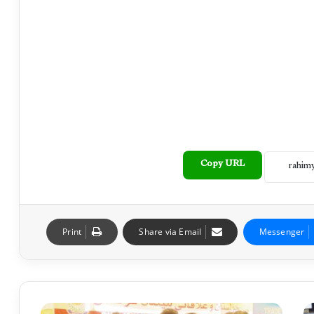
Copy URL
Print
Share via Email
Messenger
چ