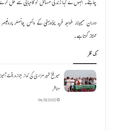
چاہئے۔ انہوں نے کہا زندگی مسائل کو کامیابی سے حل کرنے 
دوران سیمینار خواجہ فرید یونیورسٹی کے وائس چانسلر پروفیسر
ممتاز کرتا ہے۔
اک نظر
میر بلخ شیر مزاری کی نماز جنازہ,رقت آمیز
مناظر
06/11/2022