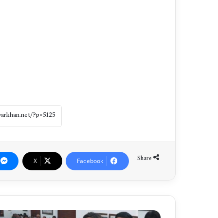
Share
X
Facebook
س