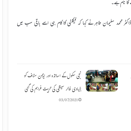
کا نام ہے۔
 ڈاکٹر محمد سلیمان طاہر نے کہا کہ فیکلٹی کا کام ہی اسے باقی سب میں
نجی سکول کے اساتذہ اور ایڈمن سٹاف کو
بنیادی فائر سیفٹی کی تربیت فراہم کی گئی
03/07/2021