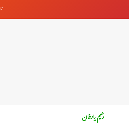
تا
رحیم یارخان