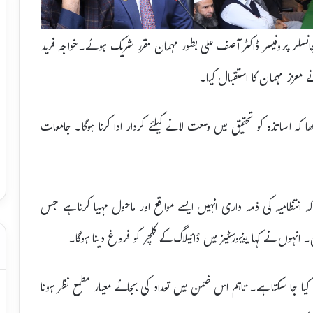
انسلر پروفیسر ڈاکٹر آصف علی بطور مہمان مقرر شریک ہوئے۔خواجہ فرید
نے معزز مہمان کا استقبال کیا۔
ا کہ اساتذہ کو تحقیق میں وسعت لانے کیلئے کردار ادا کرنا ہوگا۔ جامعات
نتظامیہ کی ذمہ داری انہیں ایسے مواقع اور ماحول مہیا کرنا ہے جس
انہوں نے کہا یونیورسٹیز میں ڈائیلاگ کے کلچر کو فروغ دینا ہوگا۔
یا جا سکتا ہے۔ تاہم اس ضمن میں تعداد کی بجائے معیار مطمع نظر ہونا