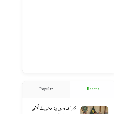
Popular
Recent
چیمبر آف کامرس اینڈ انڈسٹری کے الیکشن