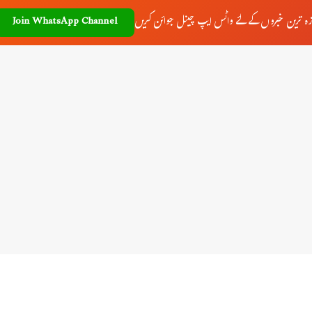
زہ ترین خبروں کے لئے واٹس ایپ چینل جوائن کریں
Join WhatsApp Channel