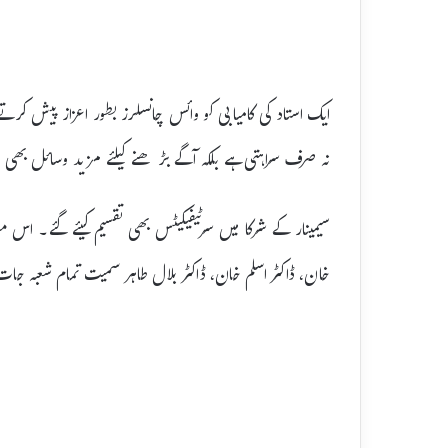
ایک استاد کی کامیابی کو وائس چانسلرز بطور اعزاز پیش کرت
نہ صرف سراہتی ہے بلکہ آگے بڑھنے کیلئے مزید وسائل بھی ف
سیمینار کے شرکا میں سرٹیفیکیٹس بھی تقسیم کیئے گئے۔ اس موقع
خان، ڈاکٹر اسلم خان، ڈاکٹر بلال طاہر سمیت تمام شعبہ جات 