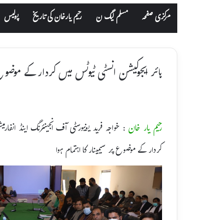
مرکزی صفحہ
مسلم لیگ ن
رحیم یارخان کی تاریخ
پولیس
ہائر ایجوکیشن انسٹی ٹیوٹس میں کردار کے موضوع 
رحیم یار خان
: خواجہ فرید یونیورسٹی آف انجینئرنگ اینڈ انفارم
کردار کے موضوع پر سیمینار کا اہتمام ہوا