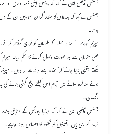
جسٹس قاضی امین نے کہا کہ پولیس اپنی ذمہ داری ادا کر
جسٹس نے کہا کہ ہندوؤں کا مندر گرا دیا،سوچیں ان کے دل پر
ہو تا۔
سپریم کورٹ نے مندر حملے کے ملزمان کو فوری گرفتار کرنے، 
بھی ملزمان سے ہر صورت وصول کرنے کا حکم دیا۔ سپریم کورٹ 
سکتے، یقینی بنایا جائے کہ آئندہ ایسے واقعات نہ ہوں۔ سپریم 
ہوئے متاثرہ علاقے میں قیام امن کیلئے ویلج کمیٹی بنانے ک
مانگ لی۔
جسٹس قاضی امین نے کہا کہ میڈیا رپورٹس کے مطابق ہندو بچے 
اظہار کر رہی ہیں، اقلیتوں کو تحفظ کا احساس ہونا چاہیے۔