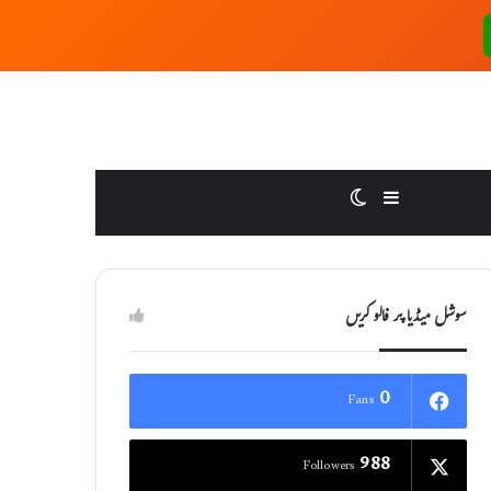
Switch skin
Sidebar
سوشل میڈیا پر فالو کریں
0
Fans
988
Followers