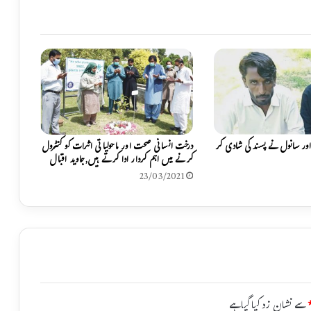
م
ل
ہ
ک
ی
س
,
ق
و
م
ی
اور سانول نے پسند کی شادی کر
درخت انسانی صحت اور ماحولیاتی اثرات کو کنٹرول
ا
کرنے میں اہم کردار ادا کرتے ہیں,جاوید اقبال
س
23/03/2021
م
ب
ل
ی
م
ی
ں
ق
سے نشان زد کیا گیا ہے
ر