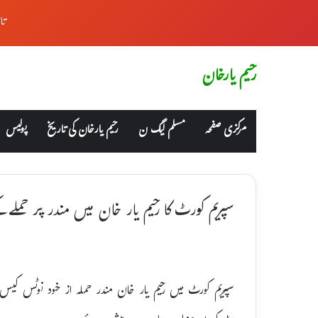
تا
رحیم یارخان
مرکزی صفحہ
مسلم لیگ ن
رحیم یارخان کی تاریخ
پولیس
سپریم کورٹ کا رحیم یار خان میں مندر پر حملے ک
سپریم کورٹ میں رحیم یار خان مندر حملہ از خود نوٹس ک