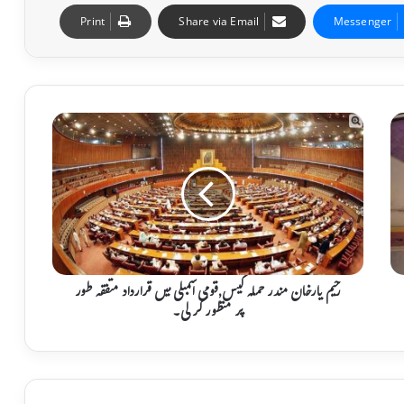
Print
Share via Email
Messenger
ر
ح
ی
م
ی
ا
ر
خ
ا
ن
رحیم یارخان مندر حملہ کیس,قومی اسمبلی میں قرارداد متفقہ طور
م
پر منظور کر لی۔
ن
د
ر
ح