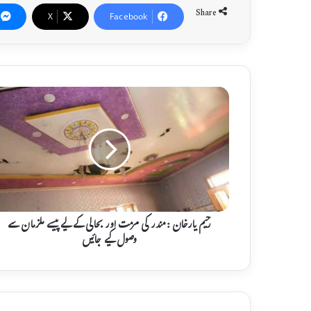
Share
X
Facebook
ر
ح
ی
م
ی
ا
ر
خ
ا
ن
رحیم یارخان :مندر کی مرمت اور بحالی کے لیے پیسے ملزمان سے
:
وصول کیے جائیں
م
ن
د
ر