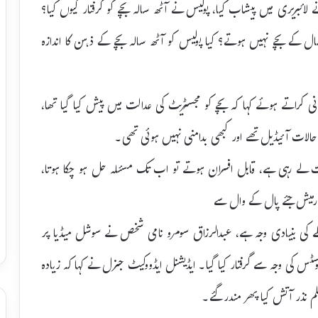
ائبریری میں پیشاب کیا، پولیس نے آٹھ سالہ بچے کو گرفتار کیوں کیا؟
 سال کے بچے نہیں ہوتے؟ کیا پولیس کو آٹھ سالہ بچے کے ذہن کا اندازہ
نی کراتے ہوئے کہا کہ بچے کو مجسٹریٹ کی عدالت میں پیش کیا گیا تھا،
 حالات آئیڈیل تھے اور کبھی بدامنی نہیں ہوئی تھی۔
ت لے رہی ہے، قابل افسران ہوتے تو اب تک مسئلہ حل ہو چکا ہوتا،
 رمیش جئے پال کے وال سے
ے کی بنیادی وجہ ہے، عبدالرزاق سومرو نامی شخص نے سوشل میڈیا پر
سٹس کی وجہ سے گرفتار کیا گیا۔ ایڈیشنل ایڈووکیٹ جنرل نے کہا کہ زیادہ
لم نذر آتش کیا پھر مندرگئے۔