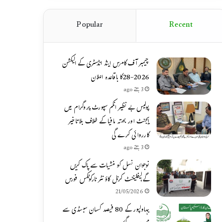
Popular
Recent
چیمبر آف کامرس اینڈ انڈسٹری کے الیکشن
2026-28کا باقاعدہ اعلان
3 ہفتے ago
پولیس بے نظیر انکم سپورٹ پروگرام میں
ایجنٹ اور بھتہ مافیا کے خلاف بلاتاخیر
کارروائی کرے گی
3 ہفتے ago
نوجوان نسل کو منشیات سے پاک کریں
گے،لیفٹیننٹ کرنل کاؤنٹر نارکوٹکس فورس
21/05/2026
بہاولپور کے 80 فیصد کسان سبسڈی سے