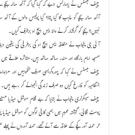
چیف جسٹس نے ریمارکس دیے کہ کہا گیا کہ آٹھ سالہ بچے نے ل
آٹھ سالہ بچے کو مذہب کا کیا پتا؟ کیا پولیس والوں کے آٹھ
نہیں؟ بچے کو گرفتار کرنے والا ایس ایچ او برطرف کریں۔
آئی جی پنجاب نے متعلقہ ایس ایچ او کی برطرفی کی یقین دہا
مسجد امام بارگاہ اور مندر ساتھ ساتھ ہیں، متاثرہ علاقے میں
چیف جسٹس نے کہا کہ بیوروکریسی صرف تنخواہیں اور مراعا
انتظامیہ کو فارغ کریں وہ صرف زندگی انجوائے کر رہے ہیں۔
چیف سیکرٹری پنجاب نے بتایا کہ بے لگام سوشل میڈیا مسئل
پوسٹ لگائی، گزشتہ محرم میں بھی کافی لوگوں کو سوشل میڈیا پو
تر حملہ آور کچے کے علاقہ سے آئے تھے، حملہ آوروں نے پہلے ع