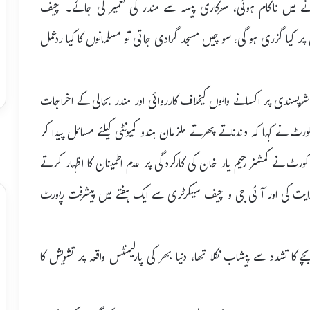
نے میں ناکام ہوئی، سرکاری پیسہ سے مندر کی تعمیر کی جائے۔ چیف
 کیا گزری ہو گی، سوچیں مسجد گرادی جاتی تو مسلمانوں کا کیا ردعمل
شرپسندی پر اکسانے والوں کیخلاف کارروائی اور مندر بحالی کے اخراجات
نے کہا کہ دندناتے پھرتے ملزمان ہندو کمیونٹی کیلئے مسائل پیدا کر
کورٹ نے کمشنر رحیم یار خان کی کارکردگی پر عدم اطمینان کا اظہار کرتے
ی ہدایت کی اور آئی جی و چیف سیکرٹری سے ایک ہفتے میں پیشرفت رپورٹ
کا تشدد سے پیشاب نکلا تھا، دنیا بھر کی پارلیمنٹس واقعہ پر تشویش کا