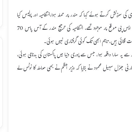
سرزنش کرتے ہوئے کہا کہ مندر پر حملہ ہوا،انتظامیہ اور پولیس کیا
کر رہی تھی۔ آئی جی پنجاب نے بتایا کہ اے سی اور اے ایس پی موقع پر موجود تھے، انتظامیہ کی ترجیح مندر کے آس پاس 70
 لگائی ہیں، تاہم ابھی تک کوئی گرفتاری نہیں ہوئی۔
کہ ایک 9 سال کے بچہ کیوجہ سے یہ سارا واقعہ ہوا، جس سے پوری دنیا میں پاکستان کی بدنامی ہوئی،
ارنی جنرل سہیل محمود نے بتایا کہ وزیر اعظم نے بھی معاملہ کا نوٹس لے