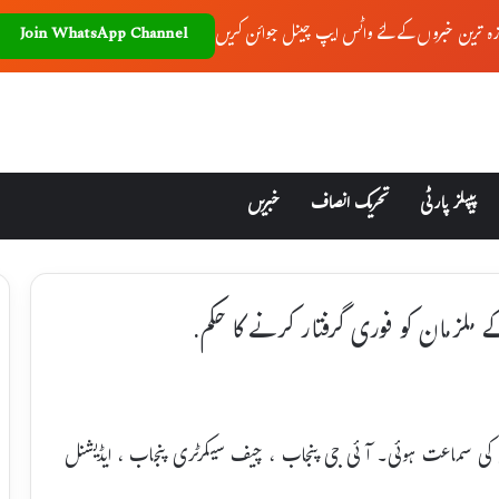
زہ ترین خبروں کے لئے واٹس ایپ چینل جوائن کریں
Join WhatsApp Channel
پیپلز پارٹی
تحریک انصاف
خبریں
ے ملزمان کو فوری گرفتار کرنے کا حکم.
یس کی سماعت ہوئی۔ آئی جی پنجاب ، چیف سیکرٹری پنجاب ، ایڈیشنل