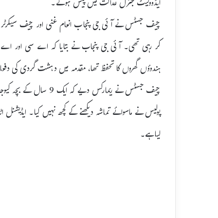
ایڈووکیٹ جنرل عدالت میں پیش ہوئے۔
چیف جسٹس نے آئی جی پنجاب انعام غنی اور چیف سیکرٹری کی 
ہندوؤں گھروں کا تحفظ تھا، مقدمہ میں دہشت گردی کی دفعات
چیف جسٹس نے ریمارکس دیے 
پولیس نے ماسوائے تماشہ دیکھنے کے کچھ نہیں کیا۔ ایڈیشنل اٹ
لیا ہے۔