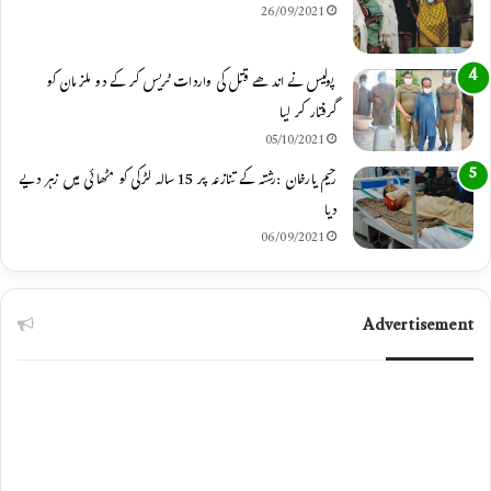
26/09/2021
پولیس نے اندھے قتل کی واردات ٹریس کر کے دو ملزمان کو
گرفتار کر لیا
05/10/2021
رحیم یارخان :رشتہ کے تنازعہ پر 15 سالہ لڑکی کو مٹھائی میں زہر دیے
دیا
06/09/2021
Advertisement