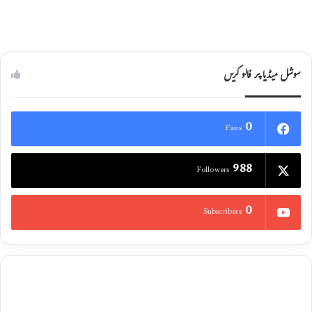
سوشل میڈیا پر فالو کریں
0
Fans
988
Followers
0
Subscribers