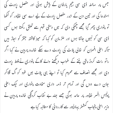
جس پر سائلہ ڈی سی رحیم یارخان کے پیش ہوئی اور مفصل رپورٹ کی
استدعا کی اور تین دن کے اندر مفصل رپورٹ کے لیے اے سی خانپور کو لکھا
تو پٹواری بپھر گیا مجھے دھمکی دی کہ میں دستی قوم سے تعلق رکھتا ہوں کسی
ڈی سی کو نہیں جانتا ہوں اور ملزمان کو کہا کہ میرا کاشتہ جنتر کو اجاڑ دیں
تاکہ اعلی افسران کو خالی پلاٹ کی رپورٹ دے سکے خالدہ پروین نے کہا اگر
راتو رات کروڑ پتی بننے کے خواب دیکھنے والے کاکے پٹواری نےغلط رپورٹ
دی اور مجھے انصاف سے محروم کیا تو اپنے ہی پلاٹ میں خود کو اگ لگاکر
جان دے دوں گی اور تمام تر ذمہ داری سخاوت پٹواری اور ایک اعلی
پولیس افسر خانپور پر عائد ہوگی جسے جلد بے نقاب کرونگی خالدہ پروین نے
وزیر اعلی پنجاب کمشنر بہاولپور سے کارروائی کا مطالبہ کیا ہے