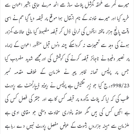
میرے گھر سے ملحقہ کمرشل پلاٹ ساڑھے اٹھ مرلے حاجی بشیر اعوان سے
خرید کیا اور میرے خاوند کے نام انتقال ہوا موقع پر قبضہ دیا گیا ھم نے اسی
وقت پانچ ہزار پختہ اینٹوں کی ٹرالی ڈال کر قبضہ مضبوط کیا مالی حالات کمزور
ہونے کی وجہ سے تعمیرات نہ کرواسکے چند دنوں قبل منظور اعوان کے ایماء
پر نصیر وغیرہ نے ناجائز قبضہ کرنے کی کوشش کی اورمجھے شدید مضروب کیا
جس پر پولیس تھانہ ظاہر پیر نے ملزمان کے خلاف مقدمہ نمبر
998/23درج کیا جو زیر تفتیش ہے پولیس نے ریونیو ڈیپارٹمنٹ سے رپورٹ
طلب کی کہ ایا کہ پلاٹ مذکورہ پر قبضہ کس کا ہے اور جنتر کی فصل کس کی
ہے انٹیں کس کی ہیں مگر علاقہ پٹواری سخاوت دستی جو مقامی ادمی ہے
ملزمان سے مبینہ ہزاروں رشوت کے عوض مفصل رپورٹ نہیں دے رہا ہے