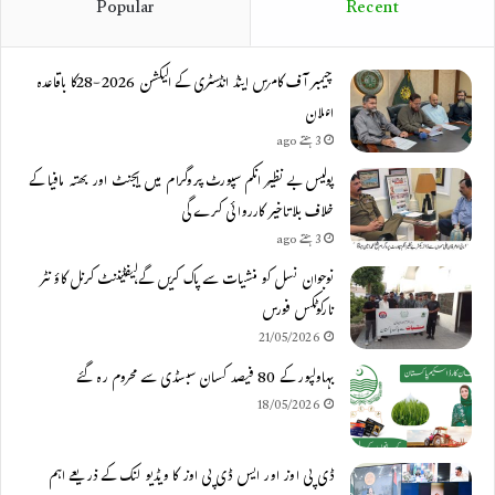
Popular
Recent
چیمبر آف کامرس اینڈ انڈسٹری کے الیکشن 2026-28کا باقاعدہ
اعلان
3 ہفتے ago
پولیس بے نظیر انکم سپورٹ پروگرام میں ایجنٹ اور بھتہ مافیا کے
خلاف بلاتاخیر کارروائی کرے گی
3 ہفتے ago
نوجوان نسل کو منشیات سے پاک کریں گے،لیفٹیننٹ کرنل کاؤنٹر
نارکوٹکس فورس
21/05/2026
بہاولپور کے 80 فیصد کسان سبسڈی سے محروم رہ گئے
18/05/2026
ڈی پی اوز اور ایس ڈی پی اوز کا ویڈیو لنک کے ذریعے اہم