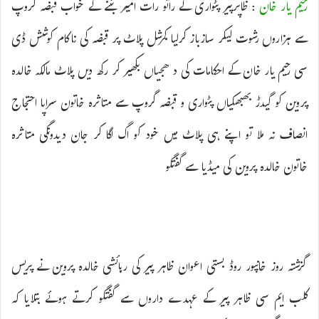
رحیم یار خان
: ظاپرپیر پٹواری کے راتو رات امیر بننے کے خواب قبضہ گروپ
سے ہزاروں رشوت لیکر سازباز کرلیا کمرشل پلاٹ پر قبضہ کی ناکام کوشش ڈی
سی رحیم یار خان کے احکامات کی د ھجیاں بکھیر کر رکھ دیں پلاٹ مالکہ خالدہ
پروین کو گیدڑ بھبھکیاں پٹواری و قبضہ گروپ سے متاثرہ خاتون سراپا احتجاج
انصاف نہ ملا تو اپنے ہی پلاٹ میں خود کو اگ لگا کر جان دیدونگی متاثرہ
خاتون خالدہ پروین کی میڈیا سے گفتگو
گزشتہ روز خانپور روڈ بستی اعوان ظاہر پیر کی رہائشی خالدہ پروین نے پریس
کلب ایم سی ظاہر پیر کے عہدے داروں سے گفتگو کرتے ہوئے بتلایا کہ