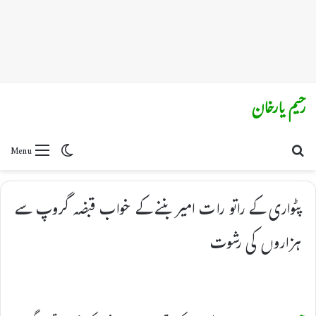
رحیم یارخان
Switch skin
Search for
Menu
پٹواری کے راتو رات امیر بننے کے خواب قبضہ گروپ سے
ہزاروں کی رشوت