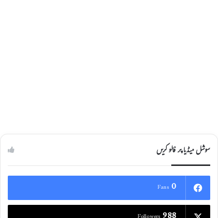
سوشل میڈیا پر فالو کریں
0
Fans
988
Followers