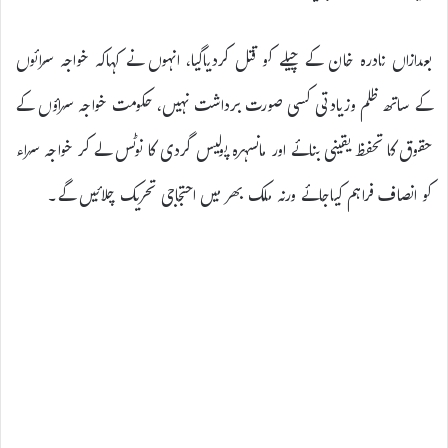
بعدازاں نادرہ خان کے چیلے کو قتل کردیاگیا، انہوں نے کہاکہ خواجہ سرائوں
کے ساتھ ظلم وزیادتی کسی صورت برداشت نہیں، حکومت خواجہ سراؤں کے
حقوق کا تحفظ یقینی بنائے اور مانسہرہ پولیس گردی کا نوٹس لے کر خواجہ سراء
کو انصاف فراہم کیاجائے ورنہ ملک بھر میں احتجاجی تحریک چلائیں گے۔