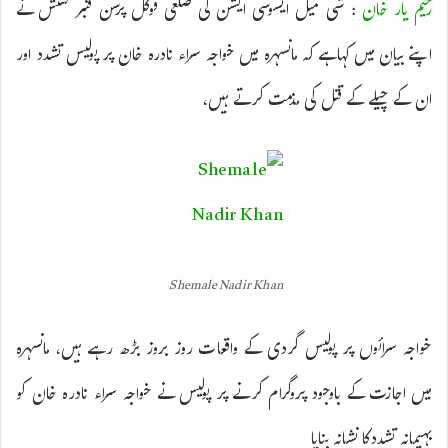
رحیم یار خان
: شی میل ایسوسی ایشن کی ضلعی فوکل پرسن قنبر کشش نے
اپنے بیان میں کہاہے کہ مانسہرہ میں خواجہ سراء نادرہ خان پر پولیس تشدد اور
ان کے چیلے کے قتل کی مذمت کرتے ہیں،
Shemale Nadir Khan
خواجہ سرائوں پر پولیس گردی کے واقعات روز بروز بڑھ رہے ہیں، مانسہرہ
میں اجازت کے باوجود پروگرام کرنے پر پولیس نے خواجہ سراء نادرہ خان کو
بہیمانہ تشددکا نشانہ بنایا