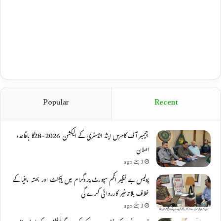
Popular
Recent
چیمبر آف کامرس اینڈ انڈسٹری کے الیکشن 2026-28کا باقاعدہ
اعلان
3 ہفتے ago
پولیس بے نظیر انکم سپورٹ پروگرام میں ایجنٹ اور بھتہ مافیا کے
خلاف بلاتاخیر کارروائی کرے گی
3 ہفتے ago