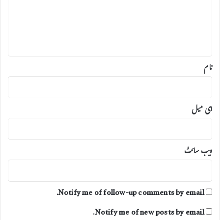
س
ر
ے
ہ
م
ل
*
ا
ق
ا
نام
ت
ای میل
ویب‌ سائٹ
Notify me of follow-up comments by email.
Notify me of new posts by email.