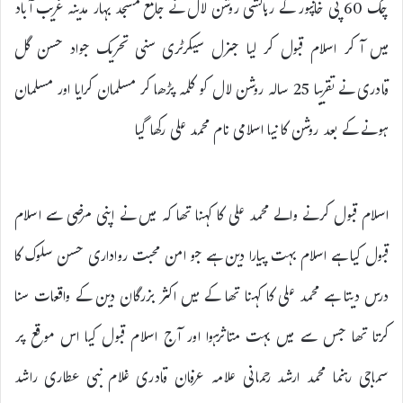
چک 60 پی خانپور کے رہائشی روشن لال نے جامع مسجد بہار مدینہ غریب آباد
میں آکر اسلام قبول کر لیا جنرل سیکرٹری سنی تحریک جواد حسن گل
قادری نے تقریبا 25 سالہ روشن لال کو کلمہ پڑھا کر مسلمان کرایا اور مسلمان
ہونے کے بعد روشن کا نیا اسلامی نام محمد علی رکھا گیا
اسلام قبول کرنے والے محمد علی کا کہنا تھا کہ میں نے اپنی مرضی سے اسلام
قبول کیا ہے اسلام بہت پیارا دین ہے جو امن محبت رواداری حسن سلوک کا
درس دیتا ہے محمد علی کا کہنا تھا کے میں اکثر بزرگان دین کے واقعات سنا
کرتا تھا جس سے میں بہت متاثرہوا اور آج اسلام قبول کیا اس موقع پر
سماجی رہنما محمد ارشد رحمانی علامہ عرفان قادری غلام نبی عطاری راشد