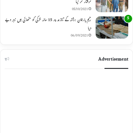
گرفتار کر لیا
05/10/2021
رحیم یارخان :رشتہ کے تنازعہ پر 15 سالہ لڑکی کو مٹھائی میں زہر دیے
دیا
06/09/2021
Advertisement