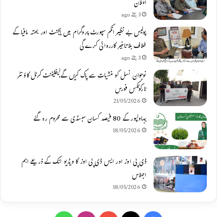
اعلان
3 ہفتے ago
پولیس بے نظیر انکم سپورٹ پروگرام میں ایجنٹ اور بھتہ مافیا کے
خلاف بلاتاخیر کارروائی کرے گی
3 ہفتے ago
نوجوان نسل کو منشیات سے پاک کریں گے،لیفٹیننٹ کرنل کاؤنٹر
نارکوٹکس فورس
21/05/2026
بہاولپور کے 80 فیصد کسان سبسڈی سے محروم رہ گئے
18/05/2026
ڈی پی اوز اور ایس ڈی پی اوز کا ویڈیو لنک کے ذریعے اہم
اجلاس
18/05/2026