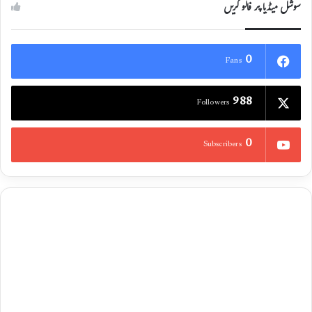
سوشل میڈیا پر فالو کریں
0
Fans
988
Followers
0
Subscribers