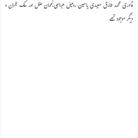
قادری محمد طارق سعیدی یاسین روحیل عباسی،نعمان مغل اور ملک عمران و
دیگر موجود تھے