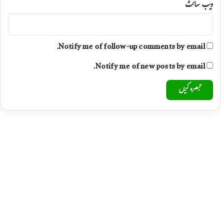
ت
ویب‌ سائٹ
ص
ا
د
ر
Notify me of follow-up comments by email.
ک
ر
Notify me of new posts by email.
د
ی
ے