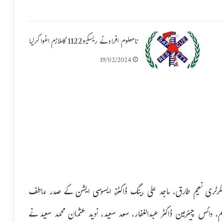
نامعلوم افراد نے ریسکیو1122 کاملازم اغوا کرلیا
19/02/2024
سیکرٹری نعیم طارق، ماجد علی ،ینگ ڈاکٹرز ایسوسی ایشن کے صدر عاطف
م، وائس چیئرمین ڈاکٹر عبدالغفار، سعد سعید، نوید عثمان محمد سعید نے