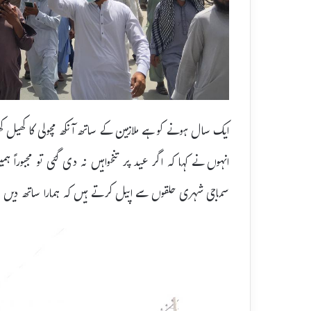
ایک سال ہونے کو ہے ملازمین کے ساتھ آنکھ مچولی کا کھیل کھ
انہوں نے کہا کہ اگر عید پر تنخواہیں نہ دی گئی تو مجبورا
سماجی شہری حلقوں سے اپیل کرتے ہیں کہ ہمارا ساتھ دیں اور ہ