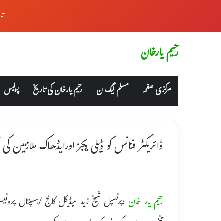
تا
رحیم یارخان
مرکزی صفحہ
مسلم لیگ ن
رحیم یارخان کی تاریخ
پولیس
ڈائریکٹر فنانس کو ڈیلی ویجز اورایڈھاک ملازمین
رحیم یار خان
:پرنسپل شیخ زید میڈیکل کالج /ہسپتال پروفیسر ڈ