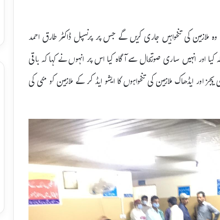
 وہ ملازمین کی تنخواہیں جاری کریں گے جس پر پرنسپل ڈاکٹر طارق احمد
 کیا اور انہیں ساری صورتحال سے آگاہ کیا اس پر انہوں نے کہا کہ باقی
ز اور ایڈھاک ملازمین کی تنخواہوں کا ایشو ایڈ کر کے ملازمین کو مئی کی