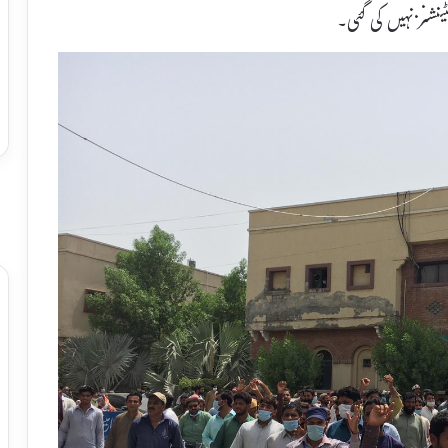
سٹینشنز نہیں کی گئی۔