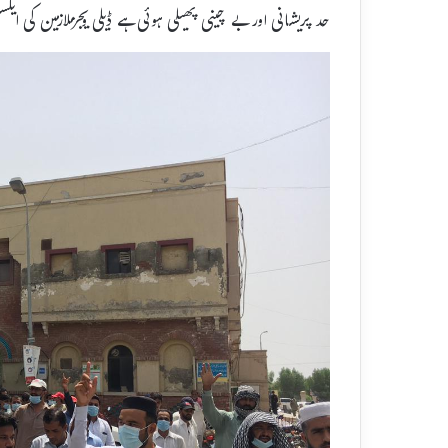
حد پریشانی اور بے چینی پھیلی ہوئی ہے ڈیلی ویجزملازمین کی ایک