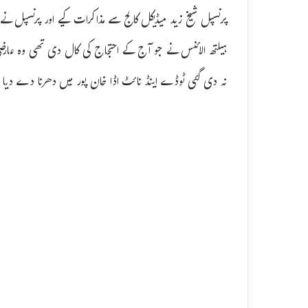
پرنسپل شیخ زید میڈیکل کالج سے مذاکرات کیے اور پرنسپل ن
ہیلتھ الائنس نے جو آج کے احتجاج کی کال دی تھی وہ عارضی ط
نہ دی گئی ٹوڈے اینڈ نائٹ اڈا خان پور میں دھرنا دے دیا ج