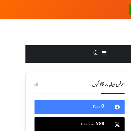
Switch skin
Sidebar
سوشل میڈیا پر فالو کریں
0
Fans
988
Followers