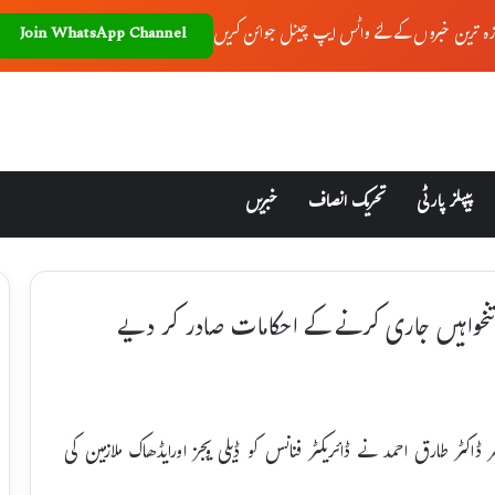
زہ ترین خبروں کے لئے واٹس ایپ چینل جوائن کریں
Join WhatsApp Channel
پیپلز پارٹی
تحریک انصاف
خبریں
 کی تنخواہیں جاری کرنے کے احکامات صادر کر دیے
اکٹر طارق احمد نے ڈائریکٹر فنانس کو ڈیلی ویجز اورایڈھاک ملازمین کی