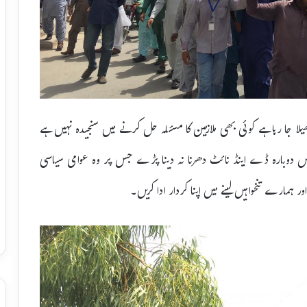
یلا جا رہا ہے کوئی بھی ملازمین کا مسئلہ حل کرنے میں سنجیدہ نہیں ہے
ً ہمیں دوبارہ ڈے اینڈ نائٹ دھرنا نہ دینا پڑے جس پر وہ عوامی سیاسی
مارے تنخواہیں لینے میں اپنا کردار ادا کریں۔