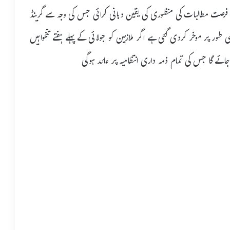
ے فرصت مطالبات کی منظوری کی یقین دہانی کرائی جس کی وجہ سے گرینڈ
ور پر موخر کردی گئی ہے اگر ملازمین کو جولائی کے پہلے ہفتے تنخواہیں
ائے گا جس کی تمام ذمہ داری انتظامیہ پر عائد ہوگی