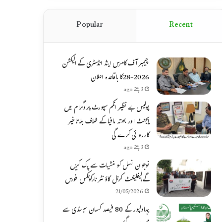
Popular
Recent
چیمبر آف کامرس اینڈ انڈسٹری کے الیکشن
2026-28کا باقاعدہ اعلان
3 ہفتے ago
پولیس بے نظیر انکم سپورٹ پروگرام میں
ایجنٹ اور بھتہ مافیا کے خلاف بلاتاخیر
کارروائی کرے گی
3 ہفتے ago
نوجوان نسل کو منشیات سے پاک کریں
گے،لیفٹیننٹ کرنل کاؤنٹر نارکوٹکس فورس
21/05/2026
بہاولپور کے 80 فیصد کسان سبسڈی سے