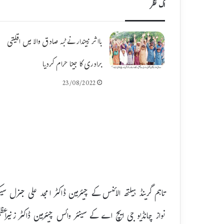
اک نظر
بااثر زمیندار نے ٹبہ صادق والا میں اقلیتی
برادری کا جینا حرام کردیا
23/08/2022
تاہم گرینڈ ہیلتھ الائنس کے چیئرمین ڈاکٹر امجد علی جنرل 
نواز چانڈیو جی ایچ اے کے سینئر وائس چیئرمین ڈاکٹر زنیراعظ