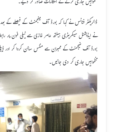
تنخواہیں جاری کرنے کے احکامات صادر کر دیے۔
ڈائریکٹر فنانس نے کہا کہ بورڈ آف مینجمنٹ کے فیصلے کے بعد
نے ایڈیشنل سیکریٹری ہیلتھ عامر غازی سے ٹیلی فون پر رابطہ
بورڈ آف منیجمنٹ کے ممبران سے منٹس سائن کروا کر اور ڈیلی ویج
تنخواہیں جاری کر دی جائیں۔