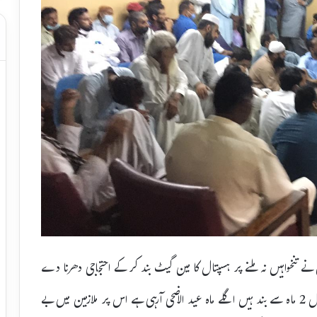
ن نے تنخواہیں نہ ملنے پر ہسپتال کا مین گیٹ بند کر کے احتجاجی دھرنا دے
دیا شیخ زید ہسپتال و میڈیکل کالج کے ملازمین کی تنخواہیں تاحال 2 ماہ سے بند ہیں اگلے ماہ عید الاضحی آرہی ہے اس پر ملازمین میں بے