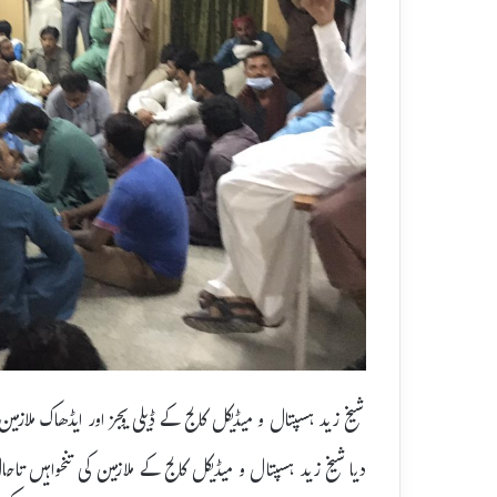
شیخ زید ہسپتال و میڈیکل کالج کے ڈیلی ویجز اور ایڈھاک ملازمی