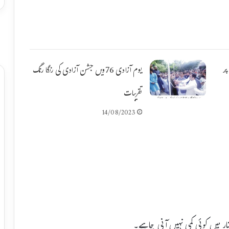
پر
یوم آزادی 76ویں جشن آزادی کی رنگا رنگ
تقریبات
14/08/2023
تار میں کوئی کمی نہیں آنی چاہیے۔