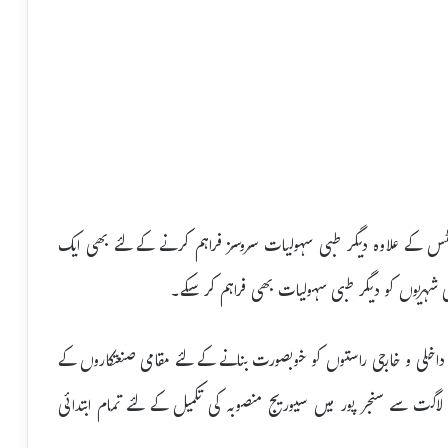
یپاٹائٹس کے علاوہ دیگر طبی سہولیات سروسز فراہم کرنے کے لئے بھی ایک
 شہریوں کو دیگر طبی سہولیات بھی فراہم کر سکے۔
اخلی و خارجی راستوں کو خوبصورت بنانے کے لئے مقامی صنعتکاروں کے
 کرنے سمیت 4کروڑ50لاکھ روپے کی لاگت سے سنجر پور میں سیوریج منصوبہ کی تکمیل کے لئے تمام ابتدائی