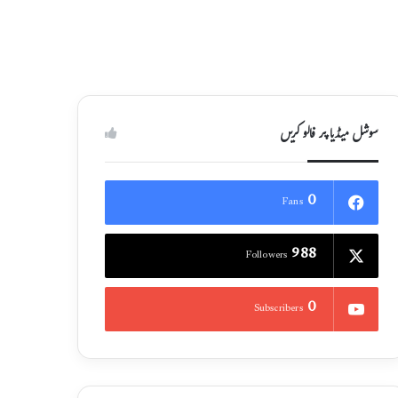
سوشل میڈیا پر فالو کریں
0
Fans
988
Followers
0
Subscribers