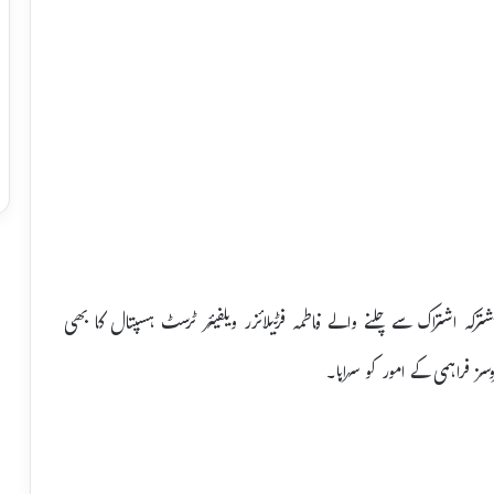
ترکہ اشتراک سے چلنے والے فاطمہ فرٹیلائزر ویلفیئر ٹرسٹ ہسپتال کا بھی
سز فراہمی کے امور کو سراہا۔