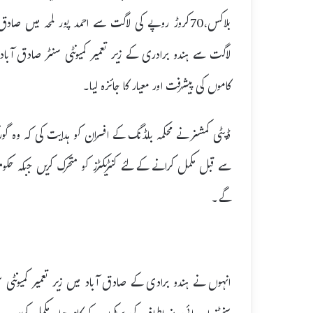
لاگت سے ہندو برادری کے زیر تعمیر کمیونٹی سنٹر صادق آبا
کاموں کی پیشرفت اور معیار کا جائزہ لیا۔
ڈپٹی کمشنر نے محکمہ بلڈنگ کے افسران کو ہدایت کی کہ وہ 
سے قبل مکمل کرانے کے لئے کنٹریکٹرز کو متحرک کریں جبکہ 
گے۔
انہوں نے ہندو برادی کے صادق آباد میں زیر تعمیر کمیونٹی 