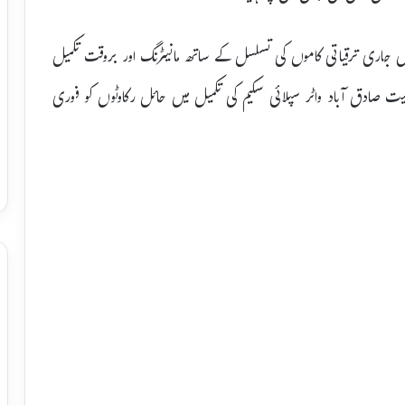
ں جاری ترقیاتی کاموں کی تسلسل کے ساتھ مانیٹرنگ اور بروقت تکمیل
 سمیت صادق آباد واٹر سپلائی سکیم کی تکمیل میں حائل رکاوٹوں کو فوری