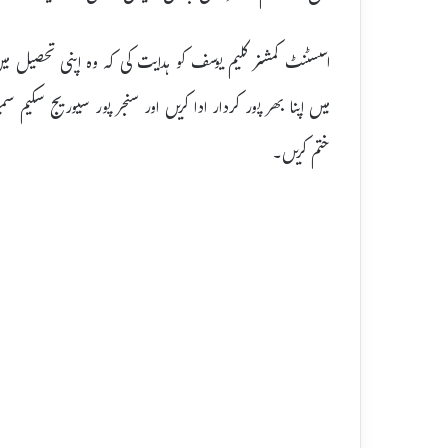
اسسٹنٹ کمشنر کلیم یوسف کو ہدایت کی کہ وہ اپنی تحصیل می
میں اپنا بھر پور کردار ادا کریں اور سنجر پور سیوریج سکیم
ختم کریں۔