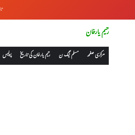
تا
رحیم یارخان
مرکزی صفحہ
مسلم لیگ ن
رحیم یارخان کی تاریخ
پولیس