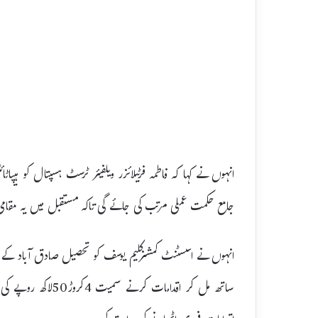
انہوں نے کہا کہ فاطمہ فرٹیلائزر ویلفیئر ٹرسٹ ہسپتال کو ہ
جامع حکمت عملی مرتب کی جائے گی تاکہ مستقبل میں یہ مقامی
انہوں نے اسسٹنٹ کمشنرکلیم یوسف کو تحصیل صادق آباد کے د
ساتھ مل کر اقدامات