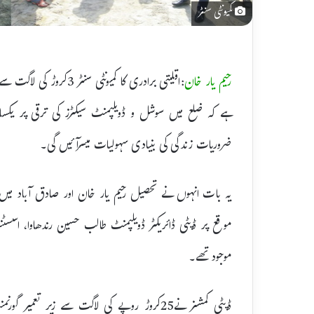
کمیونٹی سنٹر
رحیم یار خان
:اقلیتی برادری کا کمیون
ہے کہ ضلع میں سوشل و ڈویلپمنٹ سیکٹرز کی ترقی پر یکساں
ضروریات زندگی کی بنیادی سہولیات میسرآئیں گی۔
یہ بات انہوں نے تحصیل رحیم یار خان اور صادق آباد میں 
موقع پر ڈپٹی ڈائریکٹر ڈویلپمنٹ طالب حسین رندھاوا، اسسٹ
موجود تھے۔
ڈپٹی کمشنر نے25کروڑ روپے کی لاگت سے زیر تع