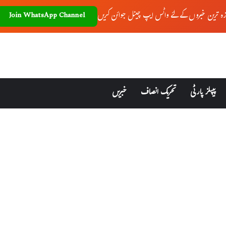
زہ ترین خبروں کے لئے واٹس ایپ چینل جوائن کریں
Join WhatsApp Channel
پیپلز پارٹی
تحریک انصاف
خبریں