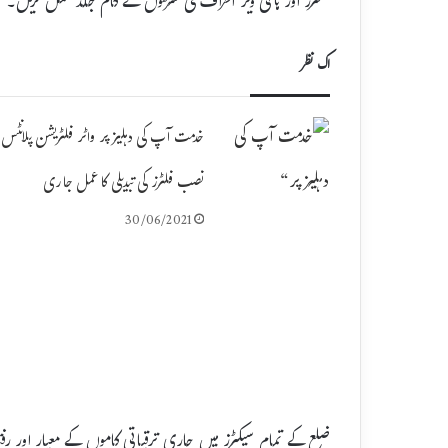
سنٹرز اور ہائی ویز اطراف کی سڑکوں کے کام جلد مکمل کریں۔
اک نظر
خدمت آپ کی دہلیز پر واٹر فلٹریشن پلانٹس 
نصب فلٹرز کی تبدیلی کا عمل جاری
30/06/2021
ضلع کے تمام سیکٹرز میں جاری ترقیاتی کاموں کے معیار اور رف