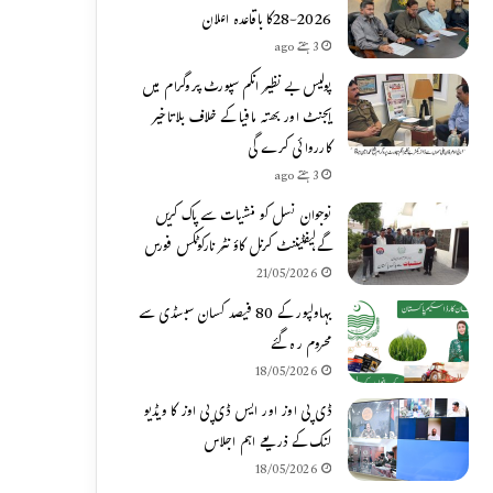
2026-28کا باقاعدہ اعلان
3 ہفتے ago
پولیس بے نظیر انکم سپورٹ پروگرام میں
ایجنٹ اور بھتہ مافیا کے خلاف بلاتاخیر
کارروائی کرے گی
3 ہفتے ago
نوجوان نسل کو منشیات سے پاک کریں
گے،لیفٹیننٹ کرنل کاؤنٹر نارکوٹکس فورس
21/05/2026
بہاولپور کے 80 فیصد کسان سبسڈی سے
محروم رہ گئے
18/05/2026
ڈی پی اوز اور ایس ڈی پی اوز کا ویڈیو
لنک کے ذریعے اہم اجلاس
18/05/2026