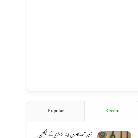
Popular
Recent
چیمبر آف کامرس اینڈ انڈسٹری کے الیکشن