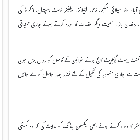
بلاکس،70کروڑ روپے کی لاگت سے احمد پور لمحہ میں صادق آباد واٹر سپلائی سکیم، فاطمہ فرٹیلائزر ویلفیئر ٹرسٹ ہسپتال، 3کروڑ کی
د، رمضان بازار سمیت دیگر مقامات کا دورہ کرتے ہوئے جاری ترقیاتی
گورنمنٹ پوسٹ گریجویٹ کالج برائے خواتین کے کاموں کو رواں برس جون
حکومت سے جاری منصوبہ کی تکمیل کے لئے فنڈز جلد حاصل کر لئے جائیں
سنٹر کا دورہ کرتے ہوئے بھی ایکسین بلڈنگ کو ہدایت کی کہ وہ کمیونٹی