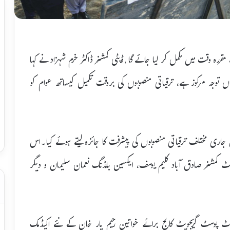
ٹی سنٹر 3کروڑ کی لاگت سے مقررہ وقت میں مکمل کر لیا جائے گا ,ڈپٹی کمشنر ڈاکٹر خرم شہزاد نے کہا
 توجہ مرکوز ہے، ترقیاتی منصوبوں کی بروقت تکمیل کیساتھ عوام کو
جاری مختلف ترقیاتی منصوبوں کی پیشرفت کا جائزہ لیتے ہوئے کیا۔اس
نٹ کمشنر صادق آباد کلیم یوسف، ایکسین بلڈنگ نعمان سلیمان و دیگر
میر گورنمنٹ پوسٹ گریجویٹ کالج برائے خواتین رحیم یار خان کے نئے اکیڈمک