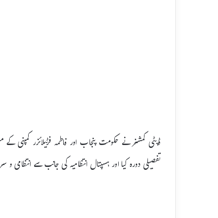
ڈپٹی کمشنر نے حکومت پنجاب اور فاطمہ فرٹیلائزر کمپنی کے مش
تفصیلی دورہ کیا اور ہسپتال انتظامیہ کی جانب سے انتظامی و سرو