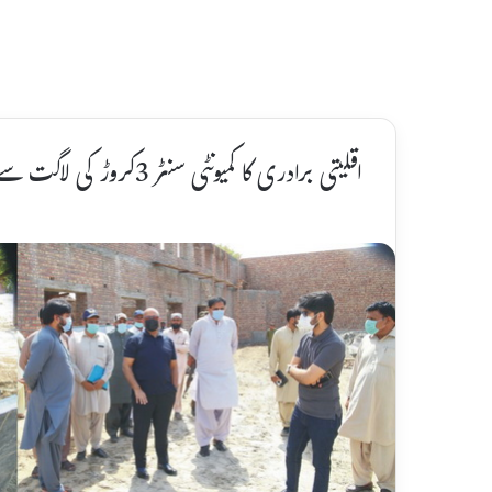
اقلیتی برادری کا کمیونٹی سنٹر 3کروڑ کی لاگت سے مقررہ وقت میں مکمل کر لیا جائے گا