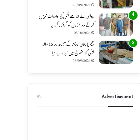
26/09/2021
پولیس نے اندھے قتل کی واردات ٹریس
کر کے دو ملزمان کو گرفتار کر لیا
05/10/2021
رحیم یارخان :رشتہ کے تنازعہ پر 15 سالہ
لڑکی کو مٹھائی میں زہر دیے دیا
06/09/2021
Advertisement