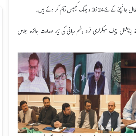
نگ کیمپس قائم کر دئے ہیں۔
 لئے ایڈیشنل چیف سیکرٹری فواد ہاشم ربانی کی زیر صدارت جائزہ اجلاس