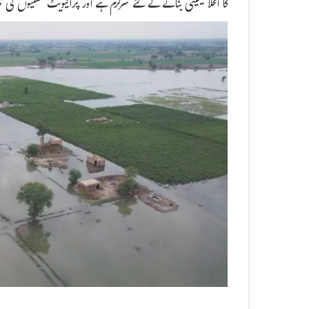
کا انخلا یقینی بنانے کے لئے سرگرم ہے اور پرائیویٹ کشتیوں 