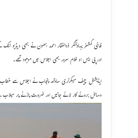
ڈپٹی کمشنر بہاولنگر ذوالفقار احمد بھون نے بھی ویڈیو لنک
اور پی ایس او غلام سرور بھی اجلاس میں موجود تھے۔
ایڈیشنل چیف سیکرٹری ساوتھ پنجاب نے اجلاس سے خطاب کر
وسائل بروئے کار لائے جائیں اور ضرورت پڑنے پر سیلاب س