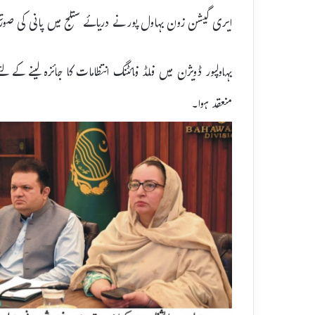
ایری گیشن زون بہاول پور نے دریائے ستلج میں پانی کی صورتحال جانچنے کے لئے24 فلڈ واچ
بہاولپور ڈویژن میں فلڈ فائٹنگ انتظامات کا جائزہ لینے کے
منعقد ہوا۔