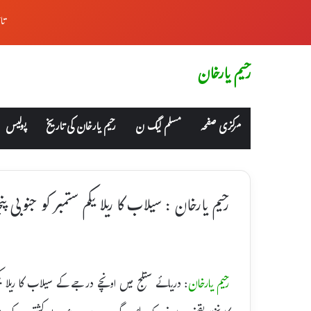
تا
رحیم یارخان
مرکزی صفحہ
مسلم لیگ ن
رحیم یارخان کی تاریخ
پولیس
رحیم یارخان : سیلاب کا ریلا یکم ستمبر کو جنوبی
رحیم یارخان
: دریائے ستلج میں اونچے درجے کے سیلاب کا ریلا ی