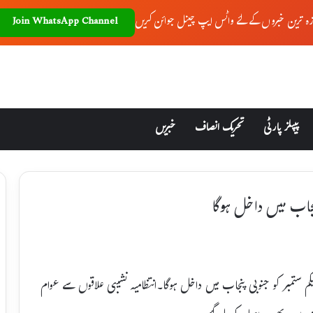
زہ ترین خبروں کے لئے واٹس ایپ چینل جوائن کریں
Join WhatsApp Channel
پیپلز پارٹی
تحریک انصاف
خبریں
 پنجاب میں داخل ہوگا
کم ستمبر کو جنوبی پنجاب میں داخل ہوگا۔انتظامیہ نشیبی علاقوں سے عوام