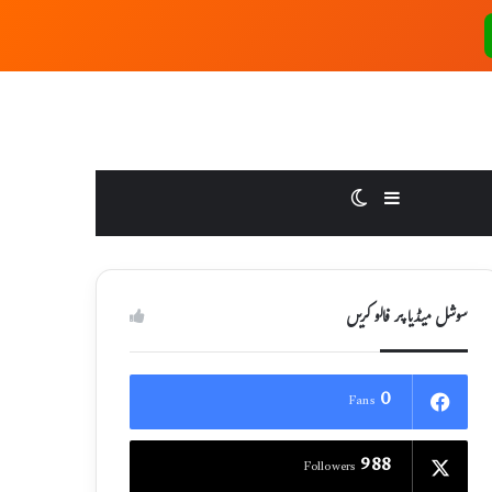
Switch skin
Sidebar
سوشل میڈیا پر فالو کریں
0
Fans
988
Followers