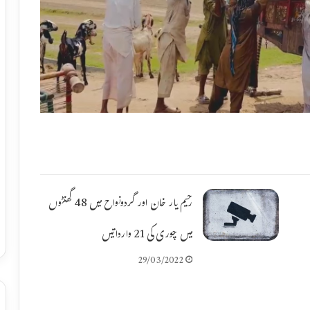
رحیم یار خان اور گردونواح میں 48 گھنٹوں
میں چوری کی 21 وارداتیں
29/03/2022