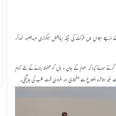
 کے ذریعے اجلاس میں شرکت کی جبکہ ایڈیشنل سیکرٹری عبدالصبور ٹھاکر
تے ہوئے کہا کہ عوام کے جان و مال کو محفوظ بنانے کے لئے تمام
ے غیر متاثرہ اضلاع سے مشینری اور افرادی قوت طلب کی جائیگی۔