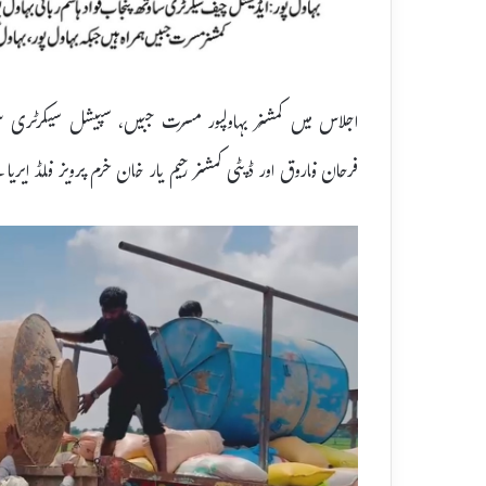
اجلاس میں کمشنر بہاولپور مسرت جبیں، سپیشل سیکرٹری سی ای
فرحان فاروق اور ڈپٹی کمشنر رحیم یار خان خرم پرویز فلڈ ای