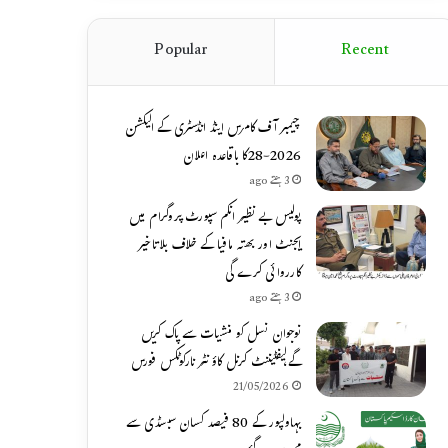
Popular
Recent
چیمبر آف کامرس اینڈ انڈسٹری کے الیکشن
2026-28کا باقاعدہ اعلان
3 ہفتے ago
پولیس بے نظیر انکم سپورٹ پروگرام میں
ایجنٹ اور بھتہ مافیا کے خلاف بلاتاخیر
کارروائی کرے گی
3 ہفتے ago
نوجوان نسل کو منشیات سے پاک کریں
گے،لیفٹیننٹ کرنل کاؤنٹر نارکوٹکس فورس
21/05/2026
بہاولپور کے 80 فیصد کسان سبسڈی سے