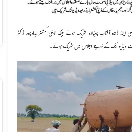
نڈ ڈبلیو آفتاب پیرزادہ شریک ہوئے جبکہ ڈپٹی کمشنر بہاولپور ڈاکٹر
ریا سے ویڈیو لنک کے ذریعے اجلاس میں شریک ہوئے۔