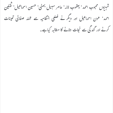
شہریوں محبوب احمد‘ یعقوب لالہ‘ عامر سہیل بھٹی‘ حسین اسماعیل‘ ثقلین
احمد‘ عون اسماعیل اور دیگر نے ضلعی انتظامیہ سے عملہ صفائی تعینات
کرنے اور گندگی سے نجات دلانے کا مطالبہ کیا ہے۔