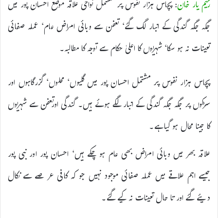
رحیم یار خان
: پچاس ہزار نفوس پر مشتمل نواحی علاقہ موضع احسان پور میں
جگہ جگہ گندگی کے انبار لگ گئے‘ تعفن سے وبائی امراض عام‘ عملہ صفائی
تعینات نہ ہو سکا‘ شہریوں کا اعلیٰ حکام سے توجہ کا مطالبہ۔
پچاس ہزار نفوس پر مشتمل احسان پور میں گلیوں‘ محلوں‘ گزرگاہوں اور
سڑکوں پر جگہ جگہ گندگی کے انبار لگے ہوئے ہیں۔ گندگی اورتعفن سے شہریوں
کا جینا محال ہو گیا ہے۔
علاقہ بھر میں وبائی امراض بھی عام ہو چکے ہیں‘ احسان پور اور نبی پور
جیسے اہم علاقے میں عملہ صفائی موجود نہیں جو کہ کافی عرصے سے نکال
دیئے گئے اور تا حال تعینات نہ کیے گئے۔