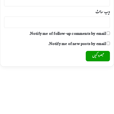
ا
ک
ویب‌ سائٹ
ث
ر
ی
ت
Notify me of follow-up comments by email.
س
ے
Notify me of new posts by email.
م
ی
د
ا
ن
م
ا
ر
ل
ی
ا