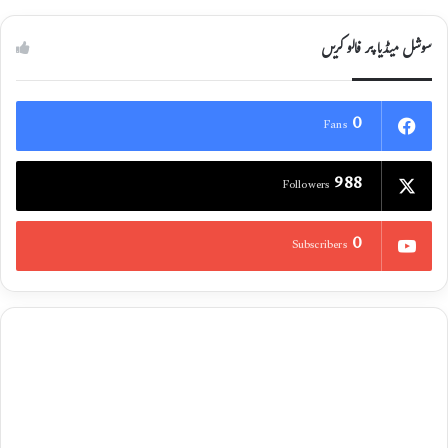
سوشل میڈیا پر فالو کریں
0
Fans
988
Followers
0
Subscribers