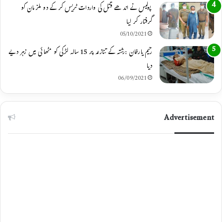
پولیس نے اندھے قتل کی واردات ٹریس کر کے دو ملزمان کو
گرفتار کر لیا
05/10/2021
رحیم یارخان :رشتہ کے تنازعہ پر 15 سالہ لڑکی کو مٹھائی میں زہر دیے
دیا
06/09/2021
Advertisement