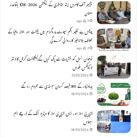
چیمبر آف کامرس اینڈ انڈسٹری کے الیکشن 2026-28کا باقاعدہ
اعلان
3 ہفتے ago
پولیس بے نظیر انکم سپورٹ پروگرام میں ایجنٹ اور بھتہ مافیا کے
خلاف بلاتاخیر کارروائی کرے گی
3 ہفتے ago
نوجوان نسل کو منشیات سے پاک کریں گے،لیفٹیننٹ کرنل کاؤنٹر
نارکوٹکس فورس
21/05/2026
بہاولپور کے 80 فیصد کسان سبسڈی سے محروم رہ گئے
18/05/2026
ڈی پی اوز اور ایس ڈی پی اوز کا ویڈیو لنک کے ذریعے اہم
اجلاس
18/05/2026