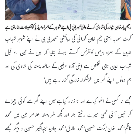
کوٹ سمابہ بستی رحیم خان کورائی کی رہائشی حمیرا بی بی نے اپنے شوہر شہاب
الدین کے ہمراہ پریس کانفرنس کرتے ہوئے بتایا کہ میں نے تین ماہ قبل
شہاب الدین نامی شخص سے اپنی آزاد مرضی کے ساتھ پسند کی شادی کی اور
ہم دونوں اپنے گھر میں خوشگوار زندگی گزار رہے ہیں‘
مجھے نہ کسی نے اغوا کیا ہے اور نا زناء کیا ہے‘میں اپنے گھر سے کوئی چیز لے
کر نہیں آئی تھی میرے رشتے دار اور کچھ شر پسند عناصر جن میں محمد
ناظم‘محمد خان‘برکت حسین‘محمد طارق‘محمد جاوید‘جہانگیر حسین و دیگر مجھے