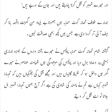
اور میرے شوہر کو قتل کرنا چاہتے ہیں اور جان کے درپے ہیں‘
ہمارے خلاف تھانہ کوٹ سمابہ میں جھوٹا بے بنیاد من گھڑت وقوعہ بنا کر
ایف آئی آر کروا دی ہے جس میں کچھ بھی صداقت نہیں۔
گزشتہ شام تھانہ کوٹ سمابہ پولیس نے میرے رشتہ داروں کے ہمراہ ہماری
بستی پر دھاوا بول دیا اور پولیس کی موجودگی میں شرپسند عناصر نے میرے
گھر میں داخل ہو کر غلیظ گالیاں دیں اور مجھے قتل کی دھمکیاں دیں کہ تمہارا
شوہر کہاں ہے تم نے پسند کی شادی کی ہے اگر آج ہمیں تمہارا شوہر مل
جاتا تو اسے قتل کر دیتے