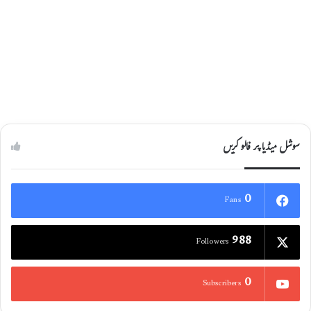
سوشل میڈیا پر فالو کریں
0
Fans
988
Followers
0
Subscribers