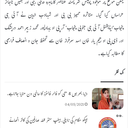
لیکن موقع پر موجود پولیس شر پسند عناصر کا پہرہ دیتی رہی اور ہمیں ناجائز
حراساں کیا گیا۔ متاثرہ حمیرا بی بی اور شہادب الدین نے آئی جی
پنجاب‘ایڈیشنل آئی جی جنوبی پنجاب‘ آر پی او بہاولپور محمد زبیر احمد دریشک
اور ڈی پی او رحیم یار خان اسد سرفراز خان سے تحفظ جان و انصاف فراہمی
کا مطالبہ کیا ہے۔
اک نظر
دنیا بھر میں 4 مئی کو فائر فائٹرز کا عالمی دن منایا جاتا ہے،
04/05/2021
میپکو حکام کی نااہلی,ہیلپ سنٹر عملہ صارفین کی کالز اٹھانے