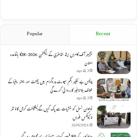
Popular
Recent
چیمبر آف کامرس اینڈ انڈسٹری کے الیکشن 2026-28کا باقاعدہ
اعلان
3 ہفتے ago
پولیس بے نظیر انکم سپورٹ پروگرام میں ایجنٹ اور بھتہ مافیا کے
خلاف بلاتاخیر کارروائی کرے گی
3 ہفتے ago
نوجوان نسل کو منشیات سے پاک کریں گے،لیفٹیننٹ کرنل کاؤنٹر
نارکوٹکس فورس
21/05/2026