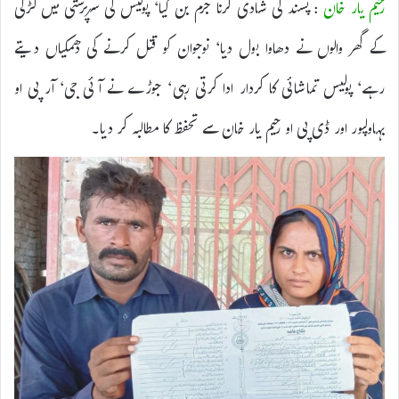
رحیم یار خان
: پسند کی شادی کرنا جرم بن گیا‘ پولیس کی سرپرستی میں لڑکی
کے گھر والوں نے دھاوا بول دیا‘ نوجوان کو قتل کرنے کی دھمکیاں دیتے
رہے‘ پولیس تماشائی کا کردار ادا کرتی رہی‘ جوڑے نے آئی جی‘ آر پی او
بہاولپور اور ڈی پی او رحیم یار خان سے تحفظ کا مطالبہ کر دیا۔