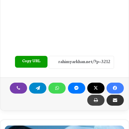
Copy URL
ا