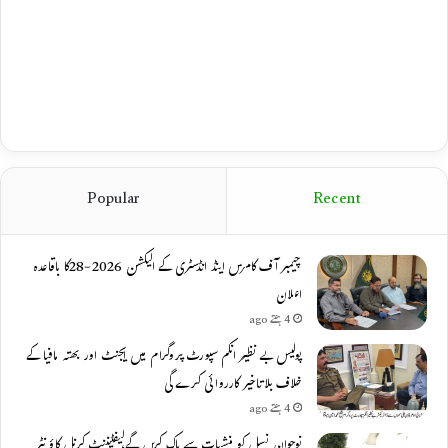
Popular
Recent
چیمبر آف کامرس اینڈ انڈسٹری کے الیکشن 2026-28کا باقاعدہ
اعلان
4 ہفتے ago
پولیس بے نظیر انکم سپورٹ پروگرام میں ایجنٹ اور بھتہ مافیا کے
خلاف بلاتاخیر کارروائی کرے گی
4 ہفتے ago
نوجوان نسل کو منشیات سے پاک کریں گے،لیفٹیننٹ کرنل کاؤنٹر