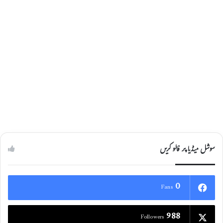
سوشل میڈیا پر فالو کریں
0
Fans
988
Followers