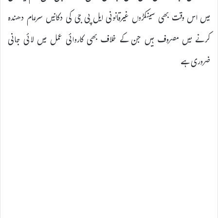
میں اس وقت بھی سینکڑوں غیرقانونی ایل پی جی کی دکانیں سرعام دھندہ
کرنے میں مصروف ہیں جن کے خلاف بھی کاروائی عمل میں لائی جانی
ضروری ہے