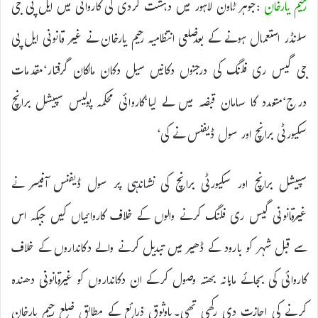
رحیم یارخان
:جوہر ٹاون لاہور میں دہشت گردی کی کاروائی میں ایل پی جی
سلنڈر استعمال ہونے کے بعدضلعی انتظامیہ رحیم یارخان نے غیر قانونی ایل پی
جی گیس ری فلنگ کی درجنوں دکانیں سیل دکان مالکان گرفتار‘مقدمات
درج‘متعدد کا سامان قبضہ میں لے لیا‘کاروائی محکمہ پولیس سپیشل برانچ
سکیورٹی برانچ اور سول ڈیفنس نے کی‘
سپیشل برانچ اور سکیورٹی برانچ کی نشاندہی پر سول ڈیفنس آفیسر نے
غیرقانونی گیس ری فلنگ کرنے والوں کے خلاف کاروائیاں کیں جبکہ اس
سے قبل شہر کو بارود کے ڈھیر میں تبدیل کرنے والے دکانداروں کے خلاف
کاروائی کی بجائے ماہانہ بھتہ وصول کرکے ان دکانداروں کو غیرقانونی دھندہ
کرنے کی اجازت دی رکھی تھی۔باوثوق ذرائع کے مطابق ضلع رحیم یارخان