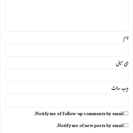
پ
ر
ظ
ر
ہ
ہ
آ
ا
*
گ
ر
ی
ت
ا
ع
نام
ز
ی
ت
ک
ی
ای میل
ا
ویب‌ سائٹ
Notify me of follow-up comments by email.
Notify me of new posts by email.