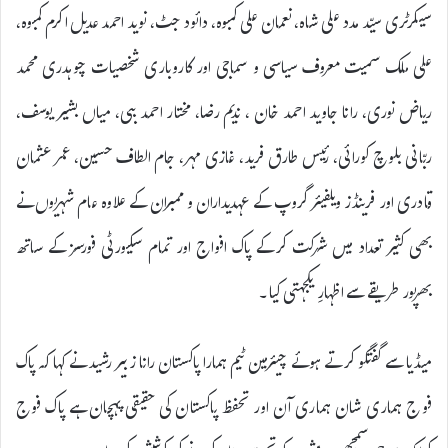
سیکرٹری سیّد مدد علی شاہ، نعمان علی کمبوہ، دائود جٹ، نوید احمد عدیل اکرم کمبوہ،
علی ملک سمیت معروف سیاسی و سماجی اور کاروباری شخصیات چوہدری محمد
ریاض نوری، رانا جاوید احمد خان ، ندیم رضا، مختار احمد ببی، میاں بشیر یوسف،
ربّانی بلوچ کورائی، رئیس طارق فرید، غازی مہر، جام الطاف حسین، عمر عثمان
قادری اور فرینڈز ویلفیئر گروپ کے عہدیداران و ممبران کے علاوہ عام شہریوں نے
بھی کثیر تعداد میں شرکت کرکے پاک افواج اور تمام سکیورٹی فورسز کے ساتھ
بھرپور طریقے سے اظہارِ یکجہتی کیا۔
میڈیا سے گفتگو کرتے ہوئے چیئرمین ٹیم ہمارا پاکستان رانا زبیر رشید نے کہا کہ
پاک
فوج ہماری شان ہماری آن اور تحفظ پاکستان کی حقیقی پہچان ہے پاک فوج