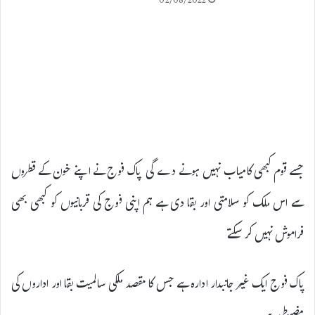
02/08/2022
جسے قوم کبھی کامیاب نہیں ہونے دے گی پاک فوج نے اپنے خون کے قطروں
سے اس ملک کو سلامتی اور بقا دی ہے ہم اپنی فوج کی قربانیوں کو کبھی بھی
فراموش نہیں کر سکتے
پاک فوج ایک غیر جانبدار ادارہ ہے جس کا مقصد ملکی سالمیت بقا اور اداروں کی