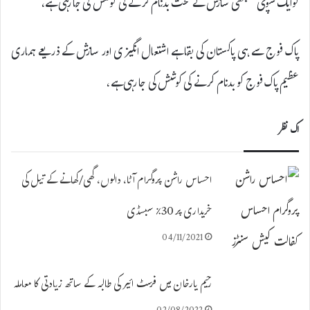
کوایک سوچی سمجھی سازش کے تحت بدنام کرنے کی کوشش کی جا رہی ہے،
پاک فوج سے ہی پاکستان کی بقا ہے اشتعال انگیزی اور سازش کے ذریعے ہماری
عظیم پاک فوج کو بدنام کرنے کی کوشش کی جا رہی ہے،
اک نظر
احساس راشن پروگرام آٹا، دالوں، گھی/کھانے کے تیل کی
خریداری پر30% سبسڈی
04/11/2021
رحیم یارخان میں فرسٹ ائیر کی طالبہ کے ساتھ زیادتی کا معاملہ