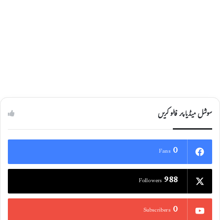
سوشل میڈیا پر فالو کریں
0
Fans
988
Followers
0
Subscribers