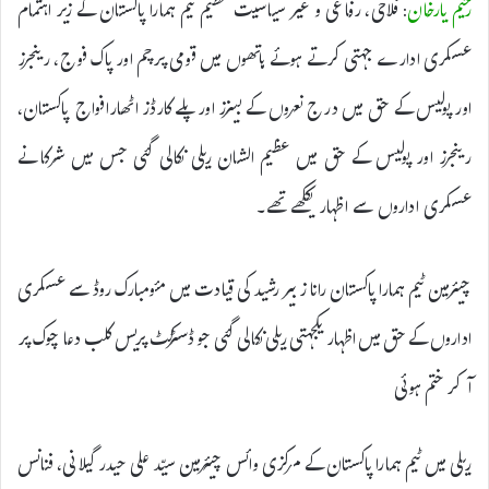
رحیم یارخان
: فلاحی، رفاعی و غیر سیاسیت تنظیم ٹیم ہمارا پاکستان کے زیر اہتمام
عسکری ادارے جہتی کرتے ہوئے ہاتھوں میں قومی پرچم اور پاک فوج، رینجرز
اور پولیس کے حق میں درج نعروں کے بینرز اور پلے کارڈز اٹھار
افواج پاکستان،
رینجرز اور پولیس کے حق میں عظیم الشان ریلی نکالی گئی جس میں شرکا نے
عسکری اداروں سے اظہار یککھے تھے۔
چیئرمین ٹیم ہمارا پاکستان رانا زبیر رشید کی قیادت میں مئومبارک روڈ سے عسکری
اداروں کے حق میں اظہار یکجہتی ریلی نکالی گئی
جو ڈسٹرکٹ پریس کلب دعا چوک پر
آکر ختم ہوئی
ریلی میں ٹیم ہمارا پاکستان کے مرکزی وائس چیئرمین سیّد علی حیدر گیلانی، فنانس