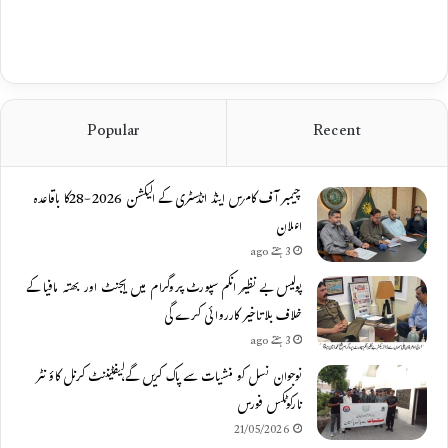
Popular
Recent
چیمبر آف کامرس اینڈ انڈسٹری کے الیکشن 2026-28کا باقاعدہ
اعلان
3 ہفتے ago
پولیس بے نظیر انکم سپورٹ پروگرام میں ایجنٹ اور بھتہ مافیا کے
خلاف بلاتاخیر کارروائی کرے گی
3 ہفتے ago
نوجوان نسل کو منشیات سے پاک کریں گے،لیفٹیننٹ کرنل کاؤنٹر
نارکوٹکس فورس
21/05/2026