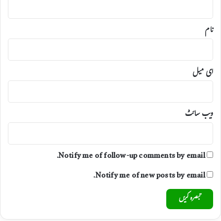
ی
ر
ا
نام
ن
ص
ا
ف
ای میل
ک
ی
ف
ر
ویب‌ سائٹ
ا
ہ
م
ی
Notify me of follow-up comments by email.
م
ش
Notify me of new posts by email.
ن
ہ
ے
۔