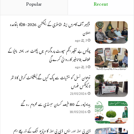
Popular
Recent
چیمبر آف کامرس اینڈ انڈسٹری کے الیکشن 2026-28کا باقاعدہ
اعلان
3 ہفتے ago
پولیس بے نظیر انکم سپورٹ پروگرام میں ایجنٹ اور بھتہ مافیا کے
خلاف بلاتاخیر کارروائی کرے گی
3 ہفتے ago
نوجوان نسل کو منشیات سے پاک کریں گے،لیفٹیننٹ کرنل کاؤنٹر
نارکوٹکس فورس
21/05/2026
بہاولپور کے 80 فیصد کسان سبسڈی سے محروم رہ گئے
18/05/2026
ڈی پی اوز اور ایس ڈی پی اوز کا ویڈیو لنک کے ذریعے اہم