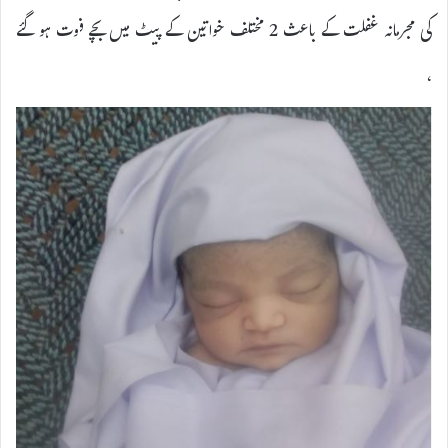
کی مجرمانہ غفلت کے باعث 2 مختلف خواتین کے پیٹ میں بچے فوت ہو گئے
،