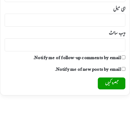
ل
ای میل
ر
س
ے
م
ویب‌ سائٹ
ل
ا
ق
ا
Notify me of follow-up comments by email.
ت
Notify me of new posts by email.