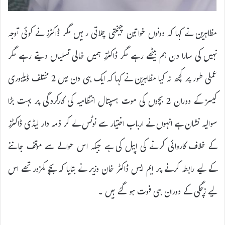
مظاہرین نے کہا کہ دونوں خواتین چیختی چلاتی رہیں مگر ڈاکٹرز نے کوئی توجہ
نہیں کی سارا دن ہم بیٹھے رہے مگر ڈاکٹرز ہمیں خالی تسلیاں دیتے رہے مگر
عملی طور پر کچھ نہ کیا مظاہرین نے کہا کہ ایک ہی دن میں 2 مختلف ڈیلیوری
کیسز کے دوران 2 بچوں کی موت ہسپتال انتظامیہ کی کارکردگی پر بہت بڑا
سوالیہ نشان ہے انہوں نے ارباب اختیار سے نوٹس لے کر ذمہ دار لیڈی ڈاکٹرز
کے خلاف کاروائی کرنے کی اپیل کی ہے جبکہ اس حوالے سے موقف جاننے
کے لیے رابطہ کرنے پر ایم ایس ڈاکٹر خان وزیر نے بتایا کہ بچے کمزور تھے اس
لیے زچگی کے دوران ہی فوت ہو گئے ہیں ۔