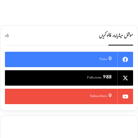
سوشل میڈیا پر فالو کریں
0
Fans
988
Followers
0
Subscribers