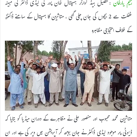
رحیم یارخان
:تحصیل ہیڈ کوارٹر ہسپتال خان پور کی لیڈی ڈاکٹر کی مبینہ
غفلت سے 2 بچوں کی جان چلی گئی ، متاثرین کا ہسپتال کے سامنے ڈاکٹرز
کے خلاف احتجاجی مظاہرہ
متاثرین محمد محبوب اور منصور علی نے مظاہرے کے دوران میڈیا کو بتایا کہ
ڈیوٹی پر موجود لیڈی ڈاکٹر نے جان بوجھ کر آپریشن میں دیر کی ہے اور ان