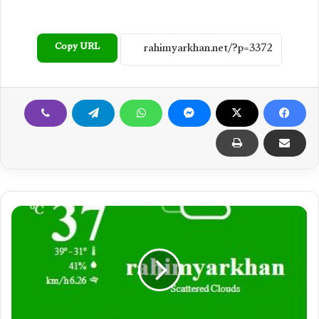
Copy URL
ر
ح
ی
م
ی
ا
ر
خ