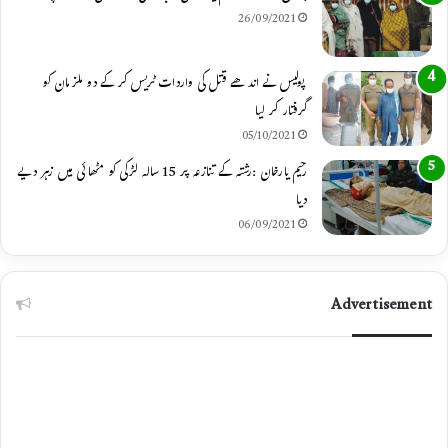
26/09/2021
پولیس نے اندھے قتل کی واردات ٹریس کر کے دو ملزمان کو
گرفتار کر لیا
05/10/2021
رحیم یارخان :رشتہ کے تنازعہ پر 15 سالہ لڑکی کو مٹھائی میں زہر دیے
دیا
06/09/2021
Advertisement