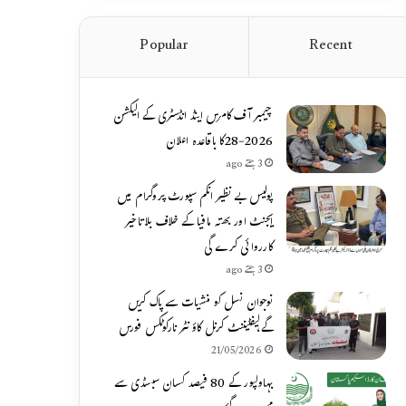
Popular
Recent
چیمبر آف کامرس اینڈ انڈسٹری کے الیکشن
2026-28کا باقاعدہ اعلان
3 ہفتے ago
پولیس بے نظیر انکم سپورٹ پروگرام میں
ایجنٹ اور بھتہ مافیا کے خلاف بلاتاخیر
کارروائی کرے گی
3 ہفتے ago
نوجوان نسل کو منشیات سے پاک کریں
گے،لیفٹیننٹ کرنل کاؤنٹر نارکوٹکس فورس
21/05/2026
بہاولپور کے 80 فیصد کسان سبسڈی سے