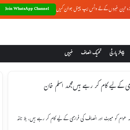
زہ ترین خبروں کے لئے واٹس ایپ چینل جوائن کریں
Join WhatsApp Channel
پیپلز پارٹی
تحریک انصاف
خبریں
می کے لیے کام کر رہے ہیں،محمد اسلم خان
عوام کو میرٹ اور انصاف کی فراہمی کے لیے کام کر رہے ہیں، بلا ناغہ