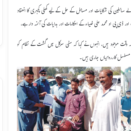
لے سائلین کی شکایات اور مسائل کے حل کے لیے کھلی کچہری کا انعقاد
 ڈی پی او محمد علی ضیاء کے احکامات اور ہدایات کی آئنہ دار ہے،
مہ وقت موجود ہیں، انہوں نے کہا کہ سٹی سرکل میں گشت کے نظام کو
یے مسلسل کارروائیاں جاری ہیں۔