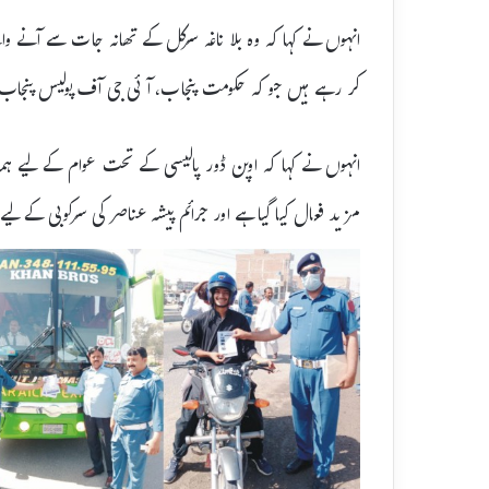
انہوں نے کہا کہ وہ بلا ناغہ سرکل کے تھانہ جات سے آنے وا
کر رہے ہیں جو کہ حکومت پنجاب، آئی جی آف پولیس پنجاب اور
انہوں نے کہا کہ اوپن ڈور پالیسی کے تحت عوام کے لیے ہ
مزید فعال کیا گیا ہے اور جرائم پیشہ عناصر کی سرکوبی کے ل