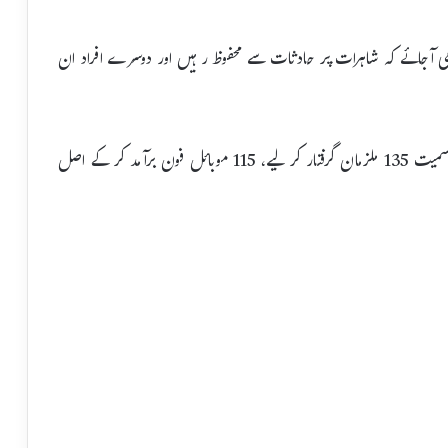
زمی آجائے کہ شاہرات پر حادثات سے محفوظ رہیں اور دوسرے افراد ان
پولیس نے جدید ٹیکنالوجی کی مدد سے 107 مجرمان اشتہاریوں سمیت 135 ملزمان گرفتار کر لیے، 115 موبائل فون برآمد کر کے اصل