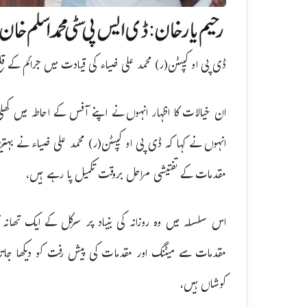
ڈی پی او کیپٹن(ر) محمد علی ضیاء کی قیادت میں جرائم کے قلع
ان خیالات کا اظہار انہوں نے اپنے آفس کے احاطہ میں کھلی
انہوں نے کہا کہ ڈی پی او کیپٹن(ر) محمد علی ضیاء نے بہ
مقدمات کے تفتیشی مراحل بروقت تکمیل پا رہے ہیں،
اس سلسلہ میں وہ روزانہ کی بنیاد پر سرکل کے ایک تھان
مقدمات سے میٹنگ اور مقدمات کی پیش رفت کو دیکھا جاتا
کوشاں ہیں،