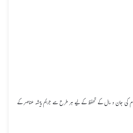
وام کی جان و مال کے تحفظ کے لیے ہر طرح سے جرائم پیشہ عناصر کے