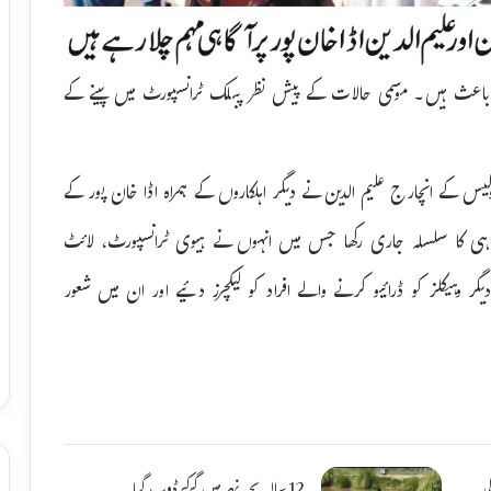
کا باعث ہیں۔ موسمی حالات کے پیش نظر پبلک ٹرانسپورٹ میں پینے کے
لیس کے انچارج علیم الدین نے دیگر اہلکاروں کے ہمراہ اڈا خان پور کے
آگاہی کا سلسلہ جاری رکھا جس میں انہوں نے ہیوی ٹرانسپورٹ، لائٹ
ر وہیکلز کو ڈرائیو کرنے والے افراد کو لیکچرز دئیے اور ان میں شعور