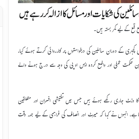
 قمع کے لیے کمر بستہ ہیں۔
 کچہری کے دوران سائلین کی درخواستوں پر کارروائی کرتے ہوئے کیا،
ترین حکمت عملی اور واضع کردہ ایس او پی کی وجہ سے درج ہونے والے
ہ کا وزٹ جاری رکھے ہوئے ہیں جس میں تفتیشی افسران اور متعلقین
 ہے، انہوں نے کہا کہ میرٹ اور انصاف کی فراہمی کے لیے ہمہ وقت