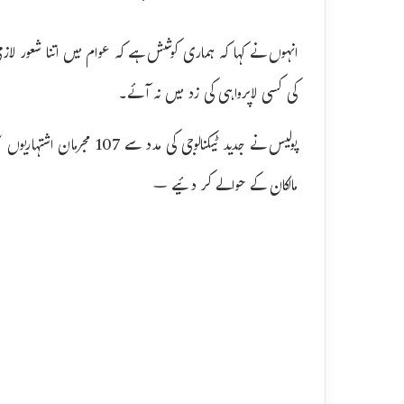
انہوں نے کہا کہ ہماری کوشش ہے کہ عوام میں اتنا شعور لا
کی کسی لاپرواہی کی زد میں نہ آئے۔
مالکان کے حوالے کر دئیے –