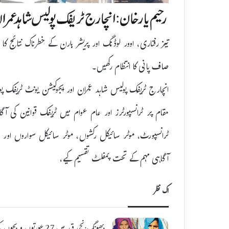
تیز رفتاری، اوور لوڈنگ اور پریشر ہارن کے خطرناک نتائج 
صاف پانی کا انتظام رکھیں۔
انچارج ٹریفک پولیس شاہد عمران اور ایجوکیشن یونٹ ٹریفک پو
مقام پر ٹرانسپورٹرز اور عام عوام میں ٹریفک قوانین کی 
ٹرانسپورٹ، موٹر سائیکل رکشوں، موٹر سائیکل سواروں اور دیگ
آگاہی مہم کے تحت پمفلٹ تقسیم کیے،
اک نظر