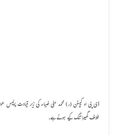
ڈی پی او کیپٹن (ر) محمد علی ضیاء کی زیر قیادت پولیس ع
خلاف گھیرا تنگ کیے ہوئے ہے،