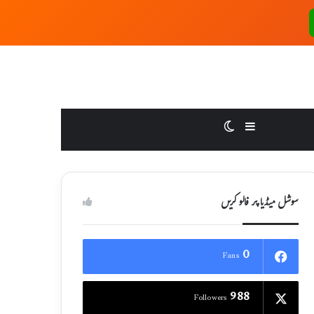
Switch skin
Sidebar
سوشل میڈیا پر فالو کریں
0
Fans
988
Followers