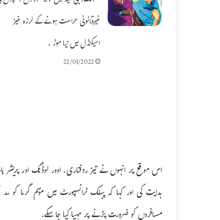
بھونگ:نجی قید میں 27 عورتوں و بچوں
غیرقانونی حراست ہونے کے لرزہ خیز
اسیکنڈل میں نیا موڑ ،
22/01/2022
اس موقع پر انہوں نے تیز ردفتاری، اوور لوڈنگ اور پریشر ہ
ہدایت کی اور کہا کہ پبلک ٹرانسپورٹ میں موسم گرما کو مد 
مسافروں کو ضرورت پڑنے پر مہیا کیا جا سکے،