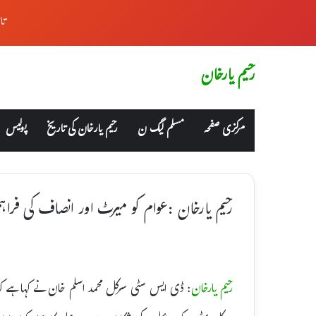
تا
رحیم یارخان
مرکزی صفحہ
مسلم لیگ ن
رحیم یارخان کی تاریخ
پولیس
رحیم یارخان :عوام کو میرٹ اور انصاف کی فراہ
رحیم یارخان
: ڈی ایس سٹی سرکل محمد اسلم خان نے کہا ہے کہ 