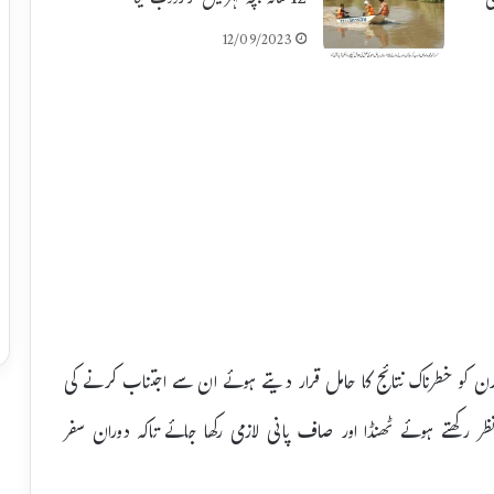
 کی
12سالہ بچہ نہر میں گرکرڈوب گیا
12/09/2023
ارن کو خطرناک نتائج کا حامل قرار دیتے ہوئے ان سے اجتناب کرنے کی
نظر رکھتے ہوئے ٹھنڈا اور صاف پانی لازمی رکھا جائے تاکہ دوران سفر