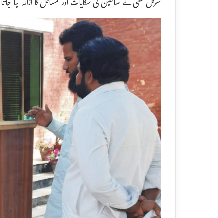
سرکل سٹی کے سائلین کی شکایات اور مسائل کا ازالہ کیا جاتا 