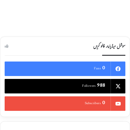
سوشل میڈیا پر فالو کریں
0
Fans
988
Followers
0
Subscribers