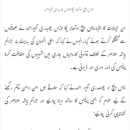
ایس ایچ اوتھانہ پکا لاڑاں چوہدری تنویراحمد
ان خیالات کا اظہارایس ایچ اوتھانہ پکا لاڑاں چوہدری تنویراحمد نے صحافیوں
سے گفتگو کرتے ہوئے کیا۔انہوں نے کہا کہ اعلی افسران کی بدایت پر جرائم
پیشہ عناصر کے خلاف قانونی کاروائیاں جاری ہیں‘شہریوں کی حفاظت کرنا
پولیس کی ذمہ داری اور ڈیوٹی ہے۔
ایس ایچ او چوھدری تنویر احمدنے کہا کہ علاقے میں امن وامن قائم رکھنے
کے لیے عوام کو بھی پولیس کا ساتھ دینا چائیے اور جرائم پیشہ عناصر کی
نشاندہی کرنی چائیے‘