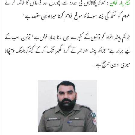
رحیم یار خان
: تھانہ پکالاڑاں کی حدود سے چوروں اور ڈاکوؤں کا خاتمہ کر کے
عوام کو سکھ کی نیند سونے کا موقع فراہم کرنا میرا اولین مقصد ہے‘
جرائم پیشہ افراد کو قانون کے کٹہرے میں لانا ہمارا فرض ہے‘ قانون سب کے
لیے برابر ہے‘ جرائم پیشہ عناصر کے گرد گھیرا تنگ کرکے کیفرکردارتک پہنچانا
میری اولین ترجیح ہے۔