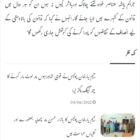
جرائم پیشہ عناصر خواہ کتنے چالاک اوربااثر کیوں نہ ہوں ان کو ہر حال میں
قانون کے کٹہرے میں لایا جائے گا۔انہوں نے کہا کہ قانون کی بالادستی کے
لیے انصاف کے تقاضوں کو پورا کرنے کی کوشش جاری رکھوں گا‘
اک نظر
رحیم یارخان پولیس نے قومی شاہراہوں پر لوٹ مار کرنے کا
چنہ گینگ پکڑ لیا
05/06/2022
رحیم یارخان پولیس کا بازار حسن پر چھاپہ بھنورے اور
تتلیاں حراست میں