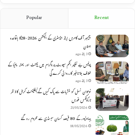
Popular
Recent
چیمبر آف کامرس اینڈ انڈسٹری کے الیکشن 2026-28کا باقاعدہ
اعلان
3 ہفتے ago
پولیس بے نظیر انکم سپورٹ پروگرام میں ایجنٹ اور بھتہ مافیا کے
خلاف بلاتاخیر کارروائی کرے گی
3 ہفتے ago
نوجوان نسل کو منشیات سے پاک کریں گے،لیفٹیننٹ کرنل کاؤنٹر
نارکوٹکس فورس
21/05/2026
بہاولپور کے 80 فیصد کسان سبسڈی سے محروم رہ گئے
18/05/2026