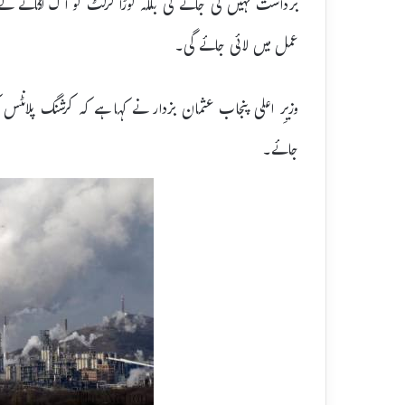
برداشت نہیں کی جائے گی بلکہ کوڑا کرکٹ کو آگ لگانے کے و
عمل میں لائی جائے گی۔
وزیرِ اعلی پنجاب عثمان بزدار نے کہا ہے کہ کرشنگ پلانٹس 
جائے۔