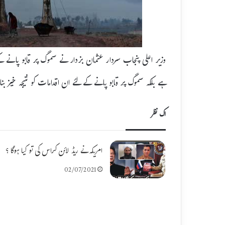
وزیر اعلی پنجاب سردار عثمان بزدار نے سموگ پر قابو پانے کے
ہے بلکہ سموگ پر قابو پانے کے لئے ان اقدامات کو نتیجہ خیز 
اک نظر
امریکہ نے ریڈ لائن کراس کی تو کیا ہوگا ؟
02/07/2021