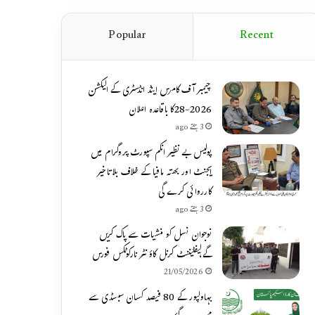
Popular
Recent
چیمبر آف کامرس اینڈ انڈسٹری کے الیکشن
2026-28کا باقاعدہ اعلان
3 ہفتے ago
پولیس بے نظیر انکم سپورٹ پروگرام میں
ایجنٹ اور بھتہ مافیا کے خلاف بلاتاخیر
کارروائی کرے گی
3 ہفتے ago
نوجوان نسل کو منشیات سے پاک کریں
گے،لیفٹیننٹ کرنل کاؤنٹر نارکوٹکس فورس
21/05/2026
بہاولپور کے 80 فیصد کسان سبسڈی سے