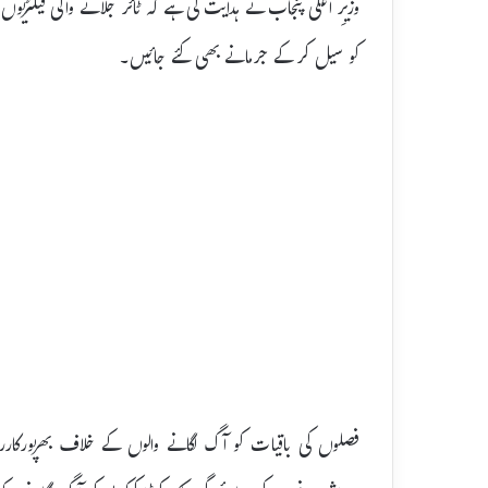
وزیرِ اعلی پنجاب نے ہدایت کی ہے کہ ٹائر جلانے والی فیکٹری
کو سیل کر کے جرمانے بھی کئے جائیں۔
فصلوں کی باقیات کو آگ لگانے والوں کے خلاف بھرپورکارر