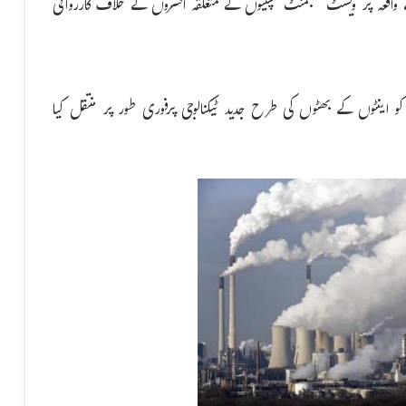
اقعہ پر ویسٹ مینجمنٹ کمپنیوں کے متعلقہ افسروں کے خلاف کارروائی
کو اینٹوں کے بھٹوں کی طرح جدید ٹیکنالوجی پرفوری طور پر منتقل کیا