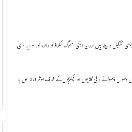
پر لاہور میں 5 اینٹی سموگ سکواڈبھی تشکیل دیئے ہیں اوران اینٹی سموگ سکواڈ کا دائرہ کار مزید بھی
یں دھواں چھوڑنے والی گاڑیوں اور فیکٹریوں کے خلاف موثر انداز میں بلا