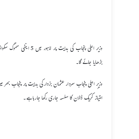
وزیر اعلی پنجاب کی ہدایت 
بڑھایا جائے گا۔
وزیرِ اعلی پنجاب سردار عثمان بزدارکی ہدایت پر پنجاب بھر م
امتیاز کریک ڈاؤن کا سلسہ جاری رکھا جارہا ہے۔