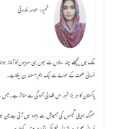
تحریر: عروسہ فاروقی
ملک میں پچھلے چند سالوں سے جوں ہی سردیوں کا آغاز ہوتا 
انسانی صحت کے حوالے سے ایک اہم مسئلہ بن چکا ہے۔
پاکستان کا ہر بڑا شہر اس فضائی آلودگی سے متاثر ہے۔جس س
سموگ زہریلی گیسوں کی آمیزش سے وجود میں آتی ہے،جن میں 