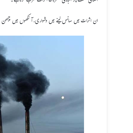
انسانی صحت پر انتہائی خطرناک اثرات مرتب کرتا ہے۔
ان اثرات میں سانس لینے میں دشواری، آنکھوں میں چبھن او