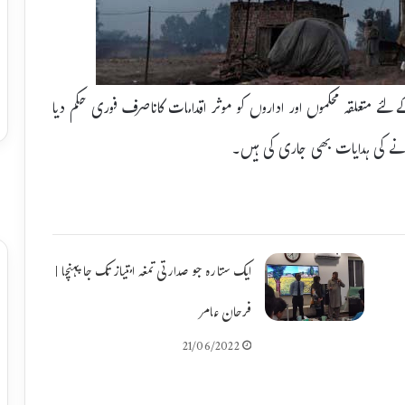
 لئے متعلقہ محکموں اور اداروں کو موثر اقدامات کاناصرف فوری حکم دیا
بنانے کی ہدایات بھی جاری کی ہیں۔
ایک ستارہ جو صدارتی تمغہ امتیاز تک جا پہنچا |
فرحان عامر
21/06/2022