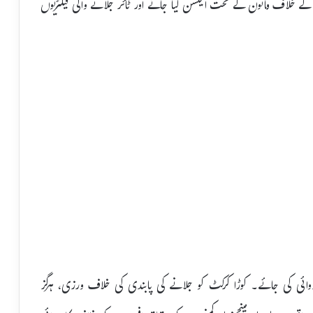
وں کے خلاف قانون کے تحت ایکشن لیا جائے اور ٹائر جلانے والی فیکٹریوں
وائی کی جائے۔ کوڑا کرکٹ کو جلانے کی پابندی کی خلاف ورزی، ہرگز