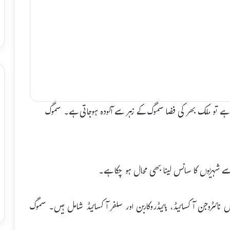
ہے تو ملک بھر کی فضا سموگ کے زہر سے آلودہ ہوجاتی ہے۔ سموگ
ے شہریوں کا سانس لینا بھی محال ہو چکا ہے۔
نائٹروجن آکسائیڈ، ہائیڈروکاربن اور سلفر آکسائیڈ شامل ہیں۔ سموگ