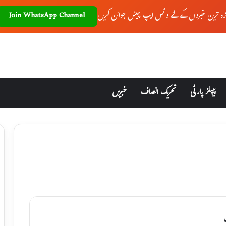
زہ ترین خبروں کے لئے واٹس ایپ چینل جوائن کریں
Join WhatsApp Channel
پیپلز پارٹی
تحریک انصاف
خبریں