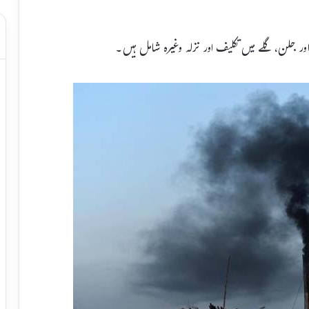
ر جلن، گلے میں تکلیف اور نزلہ وغیرہ شامل ہیں۔