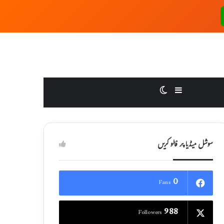
Switch skin
Sidebar
سوشل میڈیا پر فالو کریں
0
Fans
988
Followers