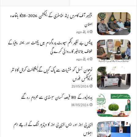
چیمبر آف کامرس اینڈ انڈسٹری کے الیکشن 2026-28کا باقاعدہ
اعلان
4 ہفتے ago
پولیس بے نظیر انکم سپورٹ پروگرام میں ایجنٹ اور بھتہ مافیا کے
خلاف بلاتاخیر کارروائی کرے گی
4 ہفتے ago
نوجوان نسل کو منشیات سے پاک کریں گے،لیفٹیننٹ کرنل کاؤنٹر
نارکوٹکس فورس
21/05/2026
بہاولپور کے 80 فیصد کسان سبسڈی سے محروم رہ گئے
18/05/2026
ڈی پی اوز اور ایس ڈی پی اوز کا ویڈیو لنک کے ذریعے اہم
اجلاس