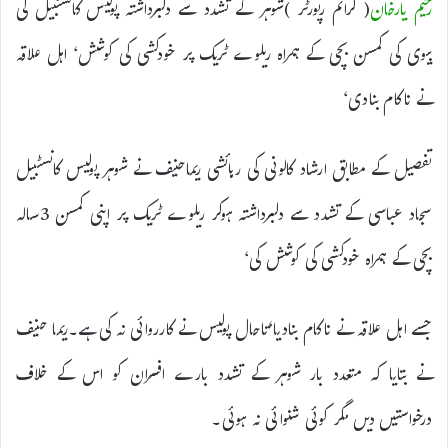
رحیم یارخان
( کرائم رپورٹر )شوہر کے تشدد سے دلبرداشتہ پولیس کانسٹبیل کی
بیوی کی کمسن بچی کے ہمراہ ریلوے ٹریک پر خودکشی کی کوشش‘ اہل علاقہ
نے ناکام بنادی‘
تفصیل کے مطابق ارشاد کالونی کی رہائشی ریماحنیف نے شوہر پولیس کانسٹبیل
سجاد عباسی کے تشدد سے دلبرداشتہ ہوکر ریلوے ٹریک پر اپنی کمسن 3سالہ
بچی کے ہمراہ خودکشی کی کوشش کی‘
جسے اہل علاقہ نے ناکام بنادیا‘تاحال پولیس نے کارروائی نہ کی ہے۔ریما حنیف
نے بتایا کہ متعدد بار شوہر کے تشدد بارے افسران کو اس کے خلاف
درخواستیں دیں مگر کوئی شنوائی نہ ہوئی۔