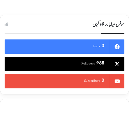
سوشل میڈیا پر فالو کریں
0
Fans
988
Followers
0
Subscribers