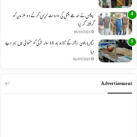
پولیس نے اندھے قتل کی واردات ٹریس کر کے دو ملزمان کو
گرفتار کر لیا
05/10/2021
رحیم یارخان :رشتہ کے تنازعہ پر 15 سالہ لڑکی کو مٹھائی میں زہر دیے
دیا
06/09/2021
Advertisement