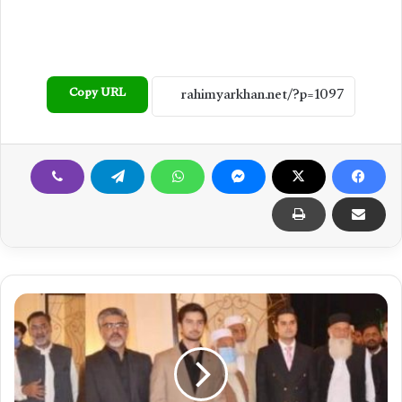
Copy URL
ق
ا
ض
ی
ن
ذ