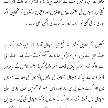
نرخوں پر اشیاء سیل کرنے کے خلاف گرینڈ ہیلتھ الائنس اور وائے ڈی اے
شیخ زید ہسپتال کی مشترکہ پریس کانفرنس اور احتجاج ڈاکٹروں کو تنخواہیں اگر
جاری نہ کی گئی تو آؤٹ ڈور بند کرنے کی دھمکی بھی دے ،
تفصیل کے مطابق گزشتہ روز شیخ زید ہسپتال آوٹ ڈور ڈیپارٹمنٹ کے باہر
وائے ڈی اے کی پریس کانفرنس میڈیا سے گفتگو کرتے ہوئے صدر وائے ڈی
اے ڈاکڑ انعام الرحمن پیٹرن انچیف شبیر وڑائچ گرینڈ ہیلتھ الائنس کے چیئرمین
ڈاکٹر امجد نے کہا کہ ہسپتال انتظامیہ کی ناقص پالیسیوں کی وجہ سے ہسپتال
میں کام کرنے والے پی جی آرز اور ہاؤس آفیسر کو تنخواہیں نہیں جاری ہوئی
ہسپتال میں فرنٹ فٹ پر کام کرنے والے یہ ڈاکٹر ہسپتال کی بیک بون ہیں