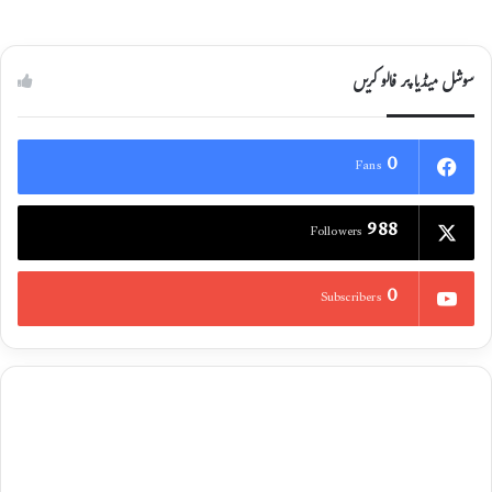
سوشل میڈیا پر فالو کریں
0
Fans
988
Followers
0
Subscribers