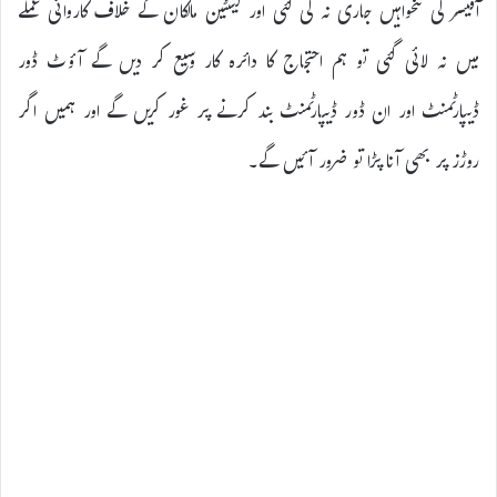
آفیسر کی تنخواہیں جاری نہ کی گئی اور کینٹین مالکان کے خلاف کاروائی عملے
میں نہ لائی گئی تو ہم احتجاج کا دائرہ کار وسیع کر دیں گے آؤٹ ڈور
ڈیپارٹمنٹ اور ان ڈور ڈیپارٹمنٹ بند کرنے پر غور کریں گے اور ہمیں اگر
روڑز پر بھی آنا پڑا تو ضرور آئیں گے۔