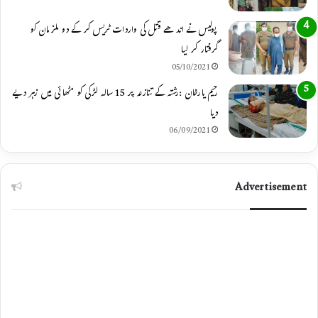
پولیس نے اندھے قتل کی واردات ٹریس کر کے دو ملزمان کو
گرفتار کر لیا
05/10/2021
رحیم یارخان :رشتہ کے تنازعہ پر 15 سالہ لڑکی کو مٹھائی میں زہر دیے
دیا
06/09/2021
Advertisement