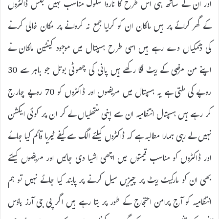
اور ان کے ساتھ ہی اس طرح کا ناروا سلوک مناسب نہیں جنس ڈاکٹروں
کے گھر کرائے پر ہیں مالکان ان کو کرایا جمع نہ کروانے پر مکان خالی کرنے
کی دھمکیاں دے رہے ہیں اسی طرح ہسپتال میں موجود کینٹین مالکان نے
اپنے من مرضی کے ریٹ لگا رکھے ہیں پانی کی چھوٹی بوتل جو باہر سے 30
روپے کی ملتی ہے یہ ہسپتال میں مریضوں اور ڈاکٹروں کو 70 روپے چارج
کر رہے ہیں ہسپتال انتظامیہ ان سے اپنی منتھلیاں لے کر ان پر کوئی ایکشن
نہیں لے رہی ہمارا مطالبہ ہے کہ ڈاکٹروں کیلئے الگ سے کیفے ٹیریا قائم کیا جائے
اور ڈاکٹروں کو مناسب قیمتوں میں اچھی اشیا دی جائیں اور مریضوں کیلئے
بھی ان کو مارکیٹ ریٹ پر چیزیں سیل کرنے پر پابند کیا جائے نہیں تو ہم
انتظامیہ کو آج پرامن احتجاج کے طور پر بتا رہے ہیں اگر پی جی آرز ہاؤس