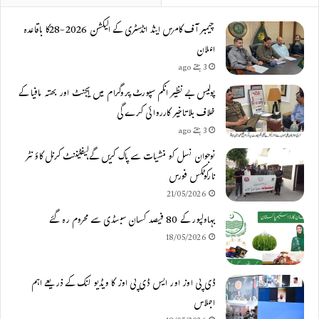
چیمبر آف کامرس اینڈ انڈسٹری کے الیکشن 2026-28کا باقاعدہ
اعلان
3 ہفتے ago
پولیس بے نظیر انکم سپورٹ پروگرام میں ایجنٹ اور بھتہ مافیا کے
خلاف بلاتاخیر کارروائی کرے گی
3 ہفتے ago
نوجوان نسل کو منشیات سے پاک کریں گے،لیفٹیننٹ کرنل کاؤنٹر
نارکوٹکس فورس
21/05/2026
بہاولپور کے 80 فیصد کسان سبسڈی سے محروم رہ گئے
18/05/2026
ڈی پی اوز اور ایس ڈی پی اوز کا ویڈیو لنک کے ذریعے اہم
اجلاس