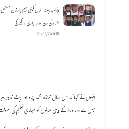
پنجاب بیت المال کمیٹی رحیم یارخان مستحق
افراد کی مالی امداد جاری رکھے گی
20/02/2021
انہوں نے کہا کہ اس سال ترنڈہ محمد پناہ اور بیٹ ظاہر پیر
جس سے دور دراز کے دیہی علاقوں کو معیاری تعلیم کی سہول