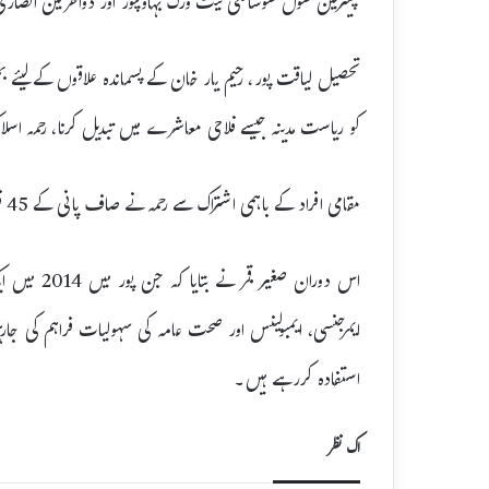
چیئرمین سول سوسائٹی نیٹ ورک بہاولپور اور ذوالقرنین انصار
تحصیل لیاقت پور، رحیم یار خان کے پسماندہ علاقوں کے لیئے 
کو ریاست مدینہ جیسے فلاحی معاشرے میں تبدیل کرنا، رحمہ اس
مقامی افراد کے باہمی اشتراک سے رحمہ نے صاف پانی کے 45 فلٹریشن پلانٹ قائم کردیے ہیں جبکہ مزید ایسے پلانٹس پر کام ہورہا ہے۔
اس دوران صغ
ایمرجنسی، ایمبولینس اور صحت عامہ کی سہولیات فراہم کی ج
استفادہ کررہے ہیں۔
اک نظر