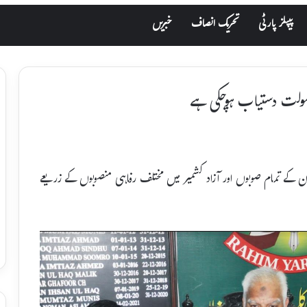
پیپلز پارٹی
تحریک انصاف
خبریں
سہولت دستیاب ہوچکی ہے
تان کے تمام صوبوں اور آزاد کشمیر میں مختلف رفاہی منصوبوں کے زریعے