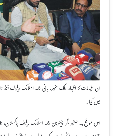
ان خیالات کا اظہار ملک منیر، بانی رحمہ اسلامک ریلیف فن
میں کیا۔
اس موقع پر صغیر قمر چیئرمین رحمہ اسلامک ریلیف پاکستان،