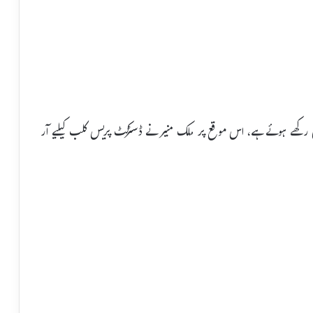
اری رکھے ہوئے ہے، اس موقع پر ملک منیر نے ڈسٹرکٹ پریس کلب کیلیے آر