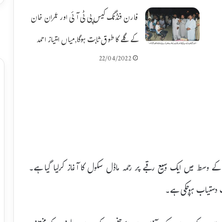
فارن فنڈنگ کیس پی ٹی آئی اور عمران خان
کے گلے کا طوق ثابت ہوگا,میاں امتیاز احمد
22/04/2022
 کے وسط میں ایک وسیع رقبے پر رحمہ ماڈل سکول کا آغاز کرلیا گیا ہے۔
ت دستیاب ہوچکی ہے۔