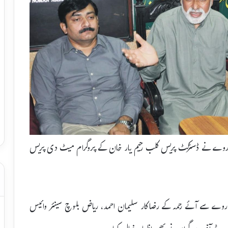
ڈ ناروے نے ڈسٹرکٹ پریس کلب رحیم یار خان کے پروگرام میٹ دی پریس
 ناروے سے آئے رحمہ کے رضاکار سلیمان احمد، ریاض بلوچ سینئر وائیس