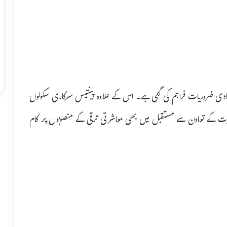
 بنیادی ضروریات فراہم کی گئی ہے۔ اس کے علاوہ پینتیس سرکاری سکولوں
ضرات کے تعاون سے مستقبل میں بھی معاشرتی ترقی کے منصوبوں پر کام