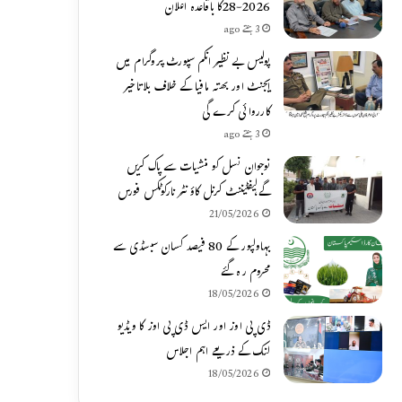
2026-28کا باقاعدہ اعلان
3 ہفتے ago
پولیس بے نظیر انکم سپورٹ پروگرام میں
ایجنٹ اور بھتہ مافیا کے خلاف بلاتاخیر
کارروائی کرے گی
3 ہفتے ago
نوجوان نسل کو منشیات سے پاک کریں
گے،لیفٹیننٹ کرنل کاؤنٹر نارکوٹکس فورس
21/05/2026
بہاولپور کے 80 فیصد کسان سبسڈی سے
محروم رہ گئے
18/05/2026
ڈی پی اوز اور ایس ڈی پی اوز کا ویڈیو
لنک کے ذریعے اہم اجلاس
18/05/2026