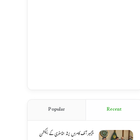
Popular
Recent
چیمبر آف کامرس اینڈ انڈسٹری کے الیکشن