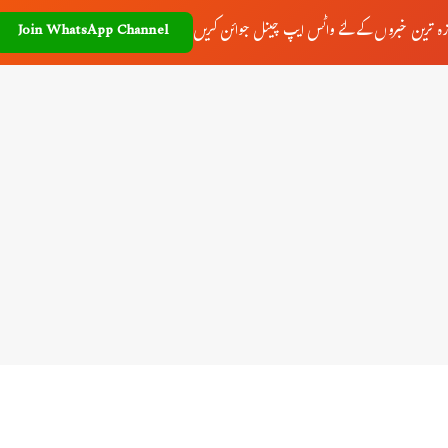
زہ ترین خبروں کے لئے واٹس ایپ چینل جوائن کریں
Join WhatsApp Channel