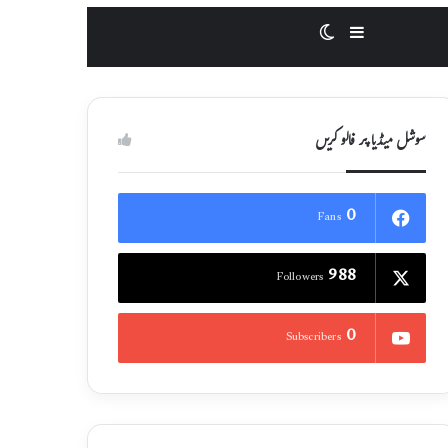
Switch skin
Sidebar
سوشل میڈیا پر فالو کریں
0
Fans
988
Followers
0
Subscribers