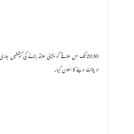
2030 تک اس علاقے کو مثالی علاقہ بنانے کی کوششیں ج
او پلانٹ دینے کا اعلان کیا۔