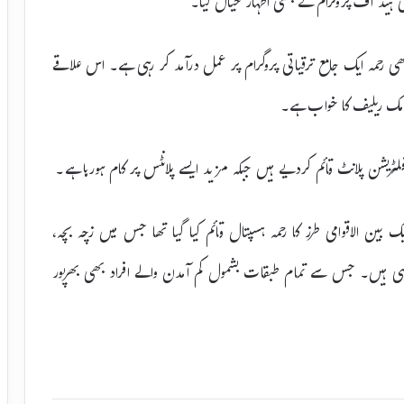
ی ہیڈ آف پروگرام نے بھی اظہار خیال کیا۔
بھی رحمہ ایک جامع ترقیاتی پروگرام پر عمل درآمد کر رہی ہے۔ اس علاقے
لامک ریلیف کا خواب ہے۔
یر قمر نے بتایا کہ جن پور میں 2014 میں ایک بین الاقوامی طرز کا رحمہ ہسپتال قائم کیا گیا تھا جس میں زچہ بچہ،
ارہی ہیں۔ جس سے تمام طبقات بشمول کم آمدن والے افراد بھی بھرپور