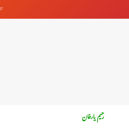
تا
رحیم یارخان