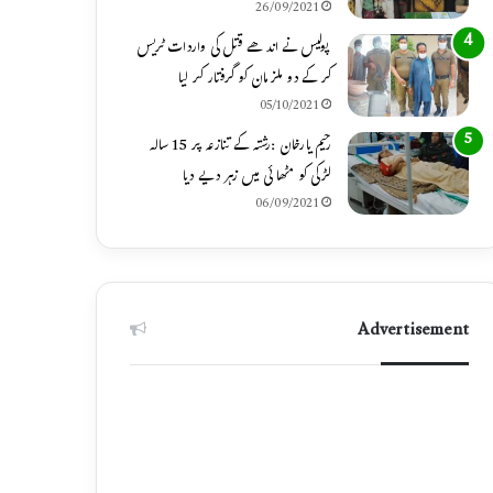
26/09/2021
پولیس نے اندھے قتل کی واردات ٹریس
کر کے دو ملزمان کو گرفتار کر لیا
05/10/2021
رحیم یارخان :رشتہ کے تنازعہ پر 15 سالہ
لڑکی کو مٹھائی میں زہر دیے دیا
06/09/2021
Advertisement