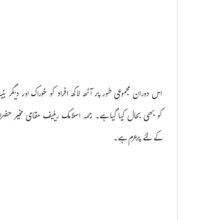
اس دوران مجموعی طور پر آٹھ لاکھ افراد کو خوراک اور دیگر
کو بھی بحال کیا گیا ہے۔ رحمہ اسلامک ریلیف مقامی مخیر ح
کے لئے پرعزم ہے۔