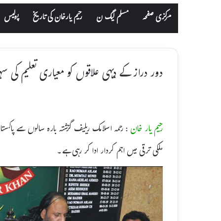
مرکزی صفحہ
مسلم لیگ ن
رحیم یارخان کی تاریخ
پولیس
دور دراز کے دیہی علاقوں کو معیاری تعلیم کی 
رحیم یار خان
: رحمہ اسلامک ریلیف گزشتہ بارہ سالوں سے پاکس
ملکی ترقی میں اہم کردار ادا کر رہی ہے۔