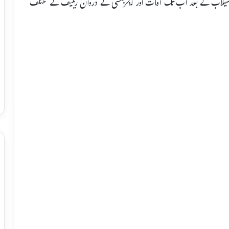
ن انصاری نے بتایا کہ رحمہ اسلامک ریلیف 2010 کے سیلاب کے بعد اب تک آفات اور ایمرجنسی کے دروان ریلیف کے مختلف