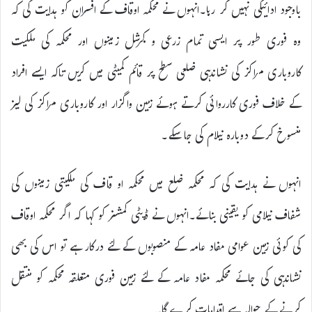
باوجود ادائیگی نہیں کر رہا۔انہوں نے محکمہ اوقاف کے افسران کو ہدایت کی کہ
وہ فوری طور پر ایسی تمام زرعی و کمرشل زمینوں اور محکمہ کی ملکیت
کاروباری مراکز کی نشاندہی ضلعی سطح پر قائم کمیٹی میں کریں تاکہ ایسے افراد
کے خلاف فوری کارروائی کرتے ہوئے زمین واگزار اور کاروباری مراکز کی لیز
منسوخ کرکے دوبارہ نیلام کی جا سکے۔
انہوں نے ہدایت کی کہ محکمہ ضلع میں محکمہ او قاف کی ملکیتی زمینوں کی
شفاف نیلامی کو یقینی بنائے۔انہوں نے ڈپٹی کمشنر کو کہا کہ اگر محکمہ اوقاف
کی کوئی زمین عوامی مفاد عامہ کے منصوبوں کے لئے درکار ہے تو اس کی بھی
نشاندہی کی جائے محکمہ مفاد عامہ کے لئے زمین فوری متعلقہ محکمہ کو منتقل
کرنے کے حوالہ سے اقدامات کرے گا۔