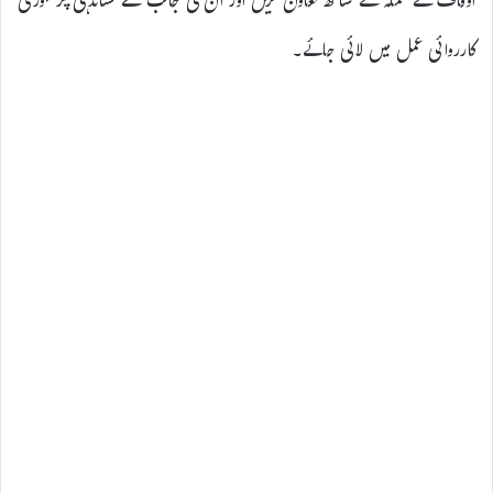
اوقاف کے عملہ کے ساتھ تعاون کریں اور ان کی جانب سے نشاندہی پر فوری
کارروائی عمل میں لائی جائے۔