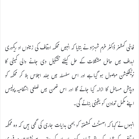
ڈپٹی کمشنر ڈاکٹر خرم شہزاد نے بتایا کہ انہیں محکمہ اوقاف کی زمینوں او ریکوری
اہداف میں حائل مشکلات کے حل کیلئے تشکیل دی جانے والی کمیٹی کا
نوٹیفکیشن موصول ہو گیا ہے اور اس سلسلہ میں جلد اجلاس بلا کر محکمہ کو
درپیش مسائل کا ازالہ کیا جائے گا اور اس ضمن میں ضلعی انتظامیہ،پولیس
اپنے مکمل تعاون کو یقینی بنائے گی۔
انہوں نے کہا کہ اسسٹنٹ کمشنرز کو بھی ہدایات جاری کی گئی ہیں کہ وہ محکمہ