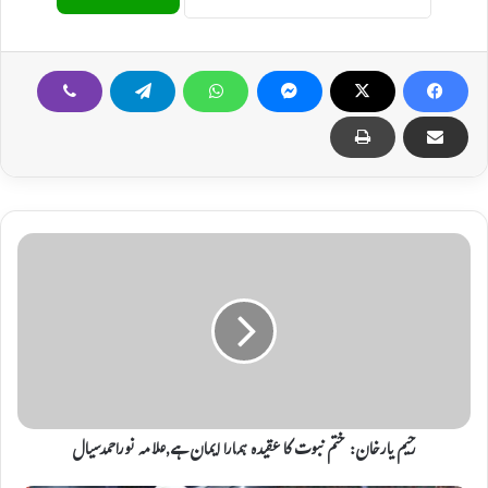
ر
ح
ی
م
ی
ا
ر
خ
ا
ن
رحیم یارخان: ختم نبوت کا عقیدہ ہمارا ایمان ہے,علامہ نوراحمدسیال
: