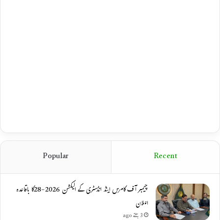
Popular
Recent
چیمبر آف کامرس اینڈ انڈسٹری کے الیکشن 2026-28کا باقاعدہ
اعلان
3 ہفتے ago