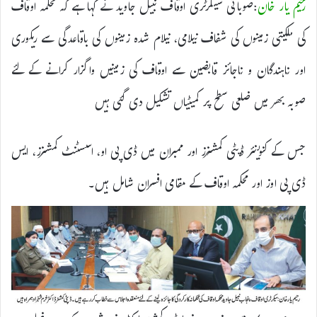
رحیم یار خان
:صوبائی سیکرٹری اوقاف نبیل جاوید نے کہا ہے کہ محکمہ اوقاف
کی ملکیتی زمینوں کی شفاف نیلامی، نیلام شدہ زمینوں کی باقاعدگی سے ریکوری
اور ناہندگان و ناجائز قابضین سے اوقاف کی زمینیں واگزار کرانے کے لئے
صوبہ بھر میں ضلعی سطح پر کمیٹیاں تشکیل دی گئی ہیں
جس کے کنوینئر ڈپٹی کمشنرز اور ممبران میں ڈی پی او، اسسٹنٹ کمشنرز، ایس
ڈی پی اوز اور محکمہ اوقاف کے مقامی افسران شامل ہیں۔