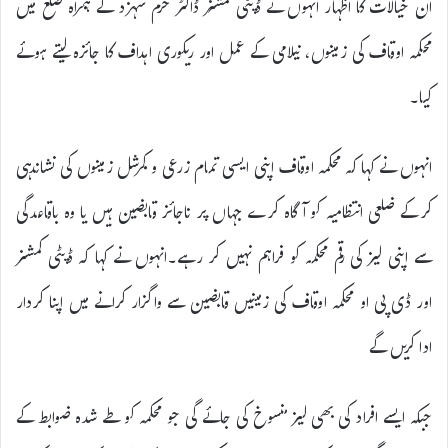
ان خیالات کا اظہار انہوں نے ڈپٹی کمشنر ڈاکٹر خرم شہزد کے ہمراہ ضلع میں
محکمہ اوقاف کی زمینوں، نیلامی کے عمل اور ریکوری اہداف کا جائزہ لیتے ہوئے
کیا۔
انہوں نے کہا کہ محکمہ اوقاف اپنی ایسی تمام زرعی و کمرشل زمینوں کی نشاندہی
کرکے ضلعی انتظامیہ کو آگاہ کرے جہاں پر ناجائز قابضین ہیں یا وہ باقاعدگی
سے اپنی لیز کی رقم محکمہ کو فراہم نہیں کر رہے۔انہوں نے کہا کہ ڈپٹی کمشنر
اور ڈی پی او محکمہ اوقاف کی زمینیں قابضین سے واگزار کرانے میں اپنا کردار
ادا کریں گے
جبکہ ایسے افراد کی بھی لیز منسوخ کی جائے گی جو محکمہ کو طے شدہ ضوابط کے