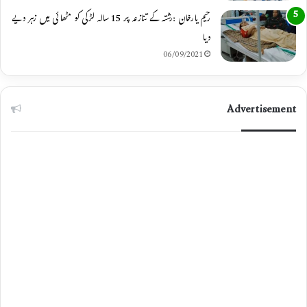
رحیم یارخان :رشتہ کے تنازعہ پر 15 سالہ لڑکی کو مٹھائی میں زہر دیے
دیا
06/09/2021
Advertisement