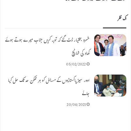
اک نظر
خسرو بختیار ڈٹ گئے کہ توبہ کریں جناب میرے ہوتے ہوئے
کھاد کی شارٹیج
05/02/2022
اوور سیز پاکستانیوں کے مسائل کو ہر ممکن حد تک حل کیا
جائے
20/04/2021