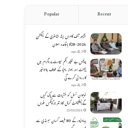
Popular
Recent
چیمبر آف کامرس اینڈ انڈسٹری کے الیکشن
2026-28کا باقاعدہ اعلان
3 ہفتے ago
پولیس بے نظیر انکم سپورٹ پروگرام میں
ایجنٹ اور بھتہ مافیا کے خلاف بلاتاخیر
کارروائی کرے گی
3 ہفتے ago
نوجوان نسل کو منشیات سے پاک کریں
گے،لیفٹیننٹ کرنل کاؤنٹر نارکوٹکس فورس
21/05/2026
بہاولپور کے 80 فیصد کسان سبسڈی سے