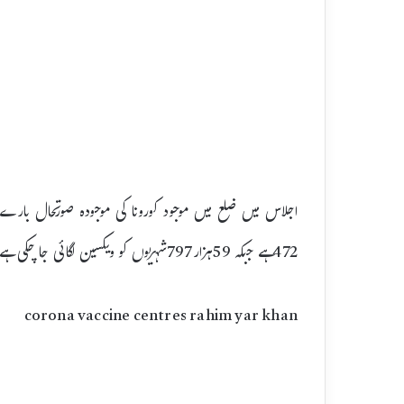
اجلاس میں ضلع میں موجود کورونا کی موجودہ صورتحال بارے ب
472ہے جبکہ 59ہزار797شہریوں کو ویکسین لگائی جا چکی ہے۔
corona vaccine centres rahim yar khan