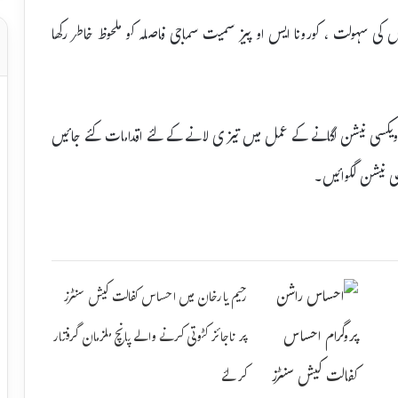
وں کی سہولت ، کورونا ایس او پیز سمیت سماجی فاصلہ کو ملحوظ خاطر رکھا
ملازمین کو ویکسی نیشن لگانے کے عمل میں تیزی لانے کے لئے اقدامات کئے جائیں
سی نیشن لگوائیں۔
رحیم یارخان میں احساس کفالت کیش سنٹرز
پر ناجائز کٹوتی کرنے والے پانچ ملزمان گرفتار
کر لئے