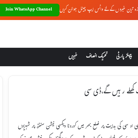
زہ ترین خبروں کے لئے واٹس ایپ چینل جوائن کریں
Join WhatsApp Channel
پیپلز پارٹی
تحریک انصاف
خبریں
سی او سی کی ہدایت پر ضلع بھر میں کورونا ویکسی نیشن سنٹرز پر شہریوں