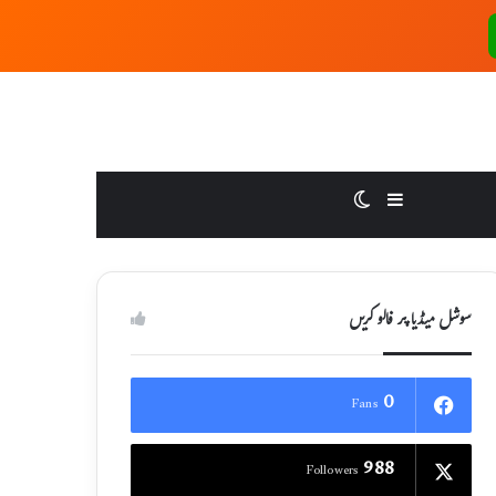
Switch skin
Sidebar
سوشل میڈیا پر فالو کریں
0
Fans
988
Followers