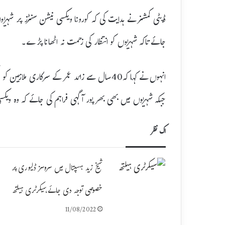
ڈپٹی کمشنر نے ہدایت کی کہ کورونا ویکسی نیشن سنٹرز پر شہری
جائے تاکہ شہریوں کو انتظار کی زحمت نہ اٹھانا پڑے۔
انہوں نے کہا کہ40سال سے زائد عمر کے سرکاری 
جبکہ شہریوں میں بھی بھر پور آگہی فراہم کی جائے کہ وہ ویک
اک نظر
شیخ زید ہسپتال میں سروسز ڈلیوری پر
خصوصی توجہ دی جائے،سیکرٹری ہیلتھ
11/08/2022