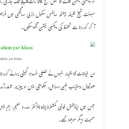
سہولت شیخ خلیفہ ہیلتھ سائنس سکول دڑی سانگھی میں فراہم 
آکر کورونا سے تحفظ کی ویکسی نیشن لگواسکیں۔
rahim yar khan
ان خیالات کا اظہار انہوں نے ضلعی انسداد کمیٹی برائے کور
صورتحال،دستیاب طبی وسائل، حکومتی ایس او پیز پر عملدرآمد ا
جس میں ایڈیشنل ڈپٹی کمشنر(ریونیو)ڈاکٹر سدرہ سلیم، ایم ای
سمیت دیگر موجود تھے۔