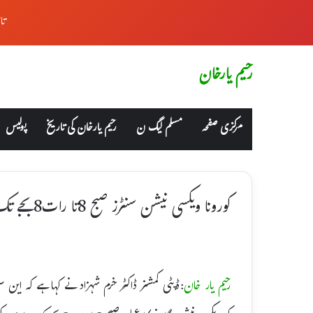
تا
رحیم یارخان
مرکزی صفحہ
مسلم لیگ ن
رحیم یارخان کی تاریخ
پولیس
کورونا ویکسی نیشن سنٹرز صبح 8تا رات8بجے تک کھلے رہیں گے،ڈی سی
رحیم یار خان
:ڈپٹی کمشنر ڈاکٹر خرم شہزاد نے کہا ہے کہ این 