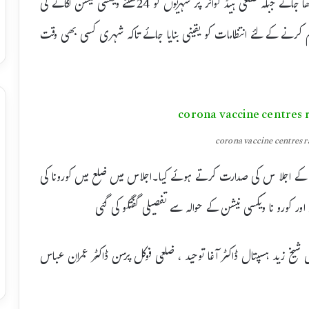
کو ویکسی نیشن لگانے کا عمل صبح 8تا رات8بجے تک جاری رکھا جائے جبکہ ضلعی ہیڈ کواٹر پر شہریوں کو 24گھنٹے ویکسی نیشن لگانے کی
کرنے کے لئے انتظامات کو یقینی بنایا جائے تاکہ شہری کسی بھی وقت
corona vaccine centres 
ونا کے اجلا س کی صدارت کرتے ہوئے کیا۔اجلاس میں ضلع میں کورونا کی
ور کورو نا ویکسی نیشن کے حوالہ سے تفصیلی گفتگو کی گئی
س شیخ زید ہسپتال ڈاکٹر آغا توحید ، ضلعی فوکل پرسن ڈاکٹر عمران عباس