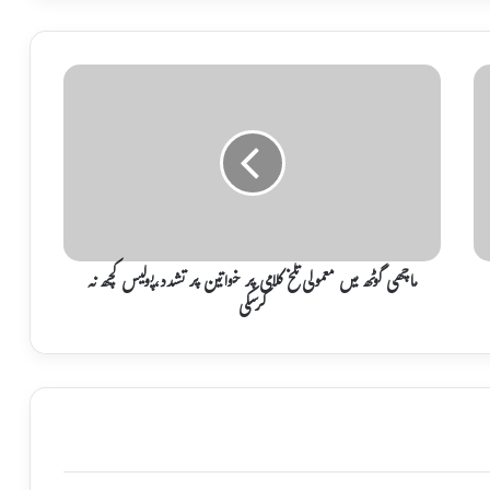
م
ا
چ
ھ
ی
گ
و
ٹ
ھ
م
ماچھی گوٹھ میں معمولی تلخ کلامی پر خواتین پر تشدد،پولیس کچھ نہ
ی
کرسکی
ں
م
ع
م
و
ل
ی
ت