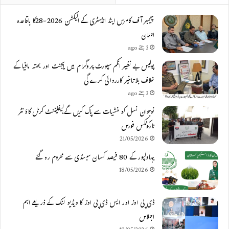
چیمبر آف کامرس اینڈ انڈسٹری کے الیکشن 2026-28کا باقاعدہ
اعلان
3 ہفتے ago
پولیس بے نظیر انکم سپورٹ پروگرام میں ایجنٹ اور بھتہ مافیا کے
خلاف بلاتاخیر کارروائی کرے گی
3 ہفتے ago
نوجوان نسل کو منشیات سے پاک کریں گے،لیفٹیننٹ کرنل کاؤنٹر
نارکوٹکس فورس
21/05/2026
بہاولپور کے 80 فیصد کسان سبسڈی سے محروم رہ گئے
18/05/2026
ڈی پی اوز اور ایس ڈی پی اوز کا ویڈیو لنک کے ذریعے اہم
اجلاس