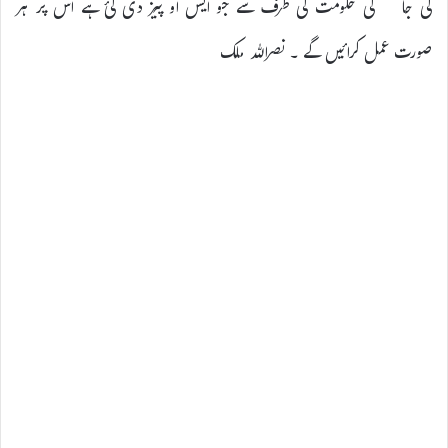
کی جاۓ گی حکومت کی طرف سے جو ایس او پیز دی گئ ہے اس پر ہر
صورت عمل کرائیں گے ۔ نصراللہ ملک