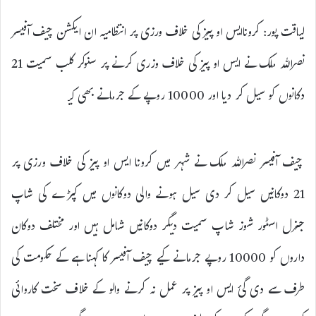
لیاقت پور: کروناایس او پیز کی خلاف ورزی پر انتظامیہ ان ایکشن چیف آفیسر
نصراللہ ملک نے ایس او پیز کی خلاف وزری کرنے پر سنوکر کلب سمیت 21
دکانوں کو سیل کر دیا اور 10000 روپے کے جرمانے بھی کیۓ
چیف آفیسر نصراللہ ملک نے شہر میں کرونا ایس او پیز کی خلاف ورزی پر
21 دوکانیں سیل کر دی سیل ہونے والی دوکانوں میں کپڑے کی شاپ
جنرل اسٹور شوز شاپ سمیت دیگر دوکانیں شامل ہیں اور مختلف دوکان
داروں کو 10000 روپے جرمانے کیے چیف آفیسر کا کہنا ہے کے حکومت کی
طرف سے دی گئ ایس او پیز پر عمل نہ کرنے والو کے خلاف سخت کاروائی