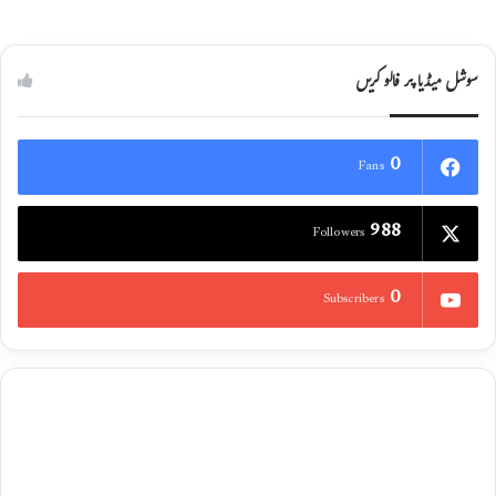
سوشل میڈیا پر فالو کریں
0
Fans
988
Followers
0
Subscribers