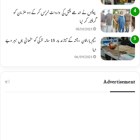
پولیس نے اندھے قتل کی واردات ٹریس کر کے دو ملزمان کو
گرفتار کر لیا
05/10/2021
رحیم یارخان :رشتہ کے تنازعہ پر 15 سالہ لڑکی کو مٹھائی میں زہر دیے
دیا
06/09/2021
Advertisement