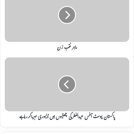
ہ
ر
ن
ق
ب
ز
ن
ماہر نقب زن
پ
ا
ک
س
ت
ا
ن
پ
و
س
پاکستان پوسٹ آفس عیدالفطرکی چھٹیوں میں ڈلیوری مہیاکررہاہے
ٹ
آ