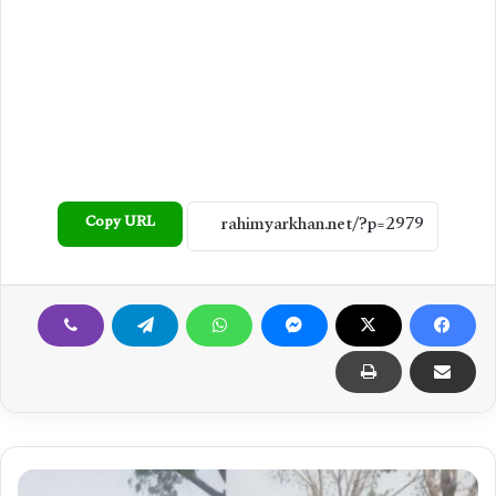
Copy URL
م