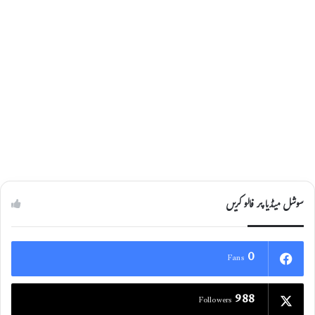
سوشل میڈیا پر فالو کریں
0
Fans
988
Followers