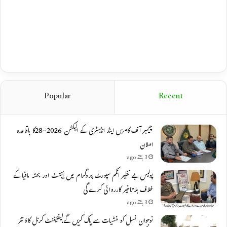
Popular
Recent
چیمبر آف کامرس اینڈ انڈسٹری کے الیکشن 2026-28کا باقاعدہ
اعلان
3 ہفتے ago
پولیس بے نظیر انکم سپورٹ پروگرام میں ایجنٹ اور بھتہ مافیا کے
خلاف بلاتاخیر کارروائی کرے گی
3 ہفتے ago
نوجوان نسل کو منشیات سے پاک کریں گے،لیفٹیننٹ کرنل کاؤنٹر