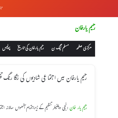
تا
رحیم یارخان
مرکزی صفحہ
مسلم لیگ ن
رحیم یارخان کی تاریخ
پولیس
رحیم یارخان میں اجتماعی شادیوں کی رنگا رنگ ت
رحیم یار خان
:نجی ویلفیئر تنظیم کے زیراہتمام آٹھواں سالانہ اجت