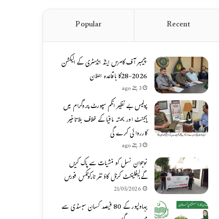
Popular
Recent
چیمبر آف کامرس اینڈ انڈسٹری کے الیکشن
2026-28کا باقاعدہ اعلان
3 ہفتے ago
پولیس بے نظیر انکم سپورٹ پروگرام میں
ایجنٹ اور بھتہ مافیا کے خلاف بلاتاخیر
کارروائی کرے گی
3 ہفتے ago
نوجوان نسل کو منشیات سے پاک کریں
گے،لیفٹیننٹ کرنل کاؤنٹر نارکوٹکس فورس
21/05/2026
بہاولپور کے 80 فیصد کسان سبسڈی سے