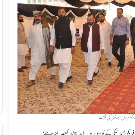
روگرام میں مہمانوں کی شرکت
ادکوایسی نیکی کے کاموں میں بڑھ چڑھ کرحصہ لیناچاہئے‘