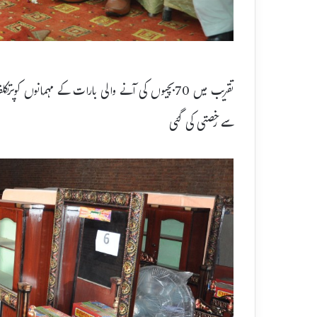
تقریب میں 70بچیوں کی آنے والی بارات کے مہمانوں
سے رخصتی کی گئی