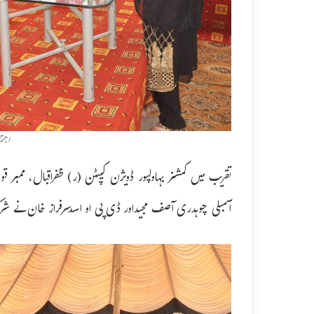
اجتم
تقریب میں کمشنر بہاولپور ڈویژن کیپٹن (ر) ظفراقبال، ممبر قو
اسمبلی چوہدری آصف مجیداور ڈی پی او اسدسرفراز خان نے ش