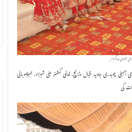
اعی شادی پروگرام
می اسمبلی چوہدری جاوید اقبال وڑائچ، ڈپٹی کمشنر علی شہزاد، ممبرصوبائی
رکت کی