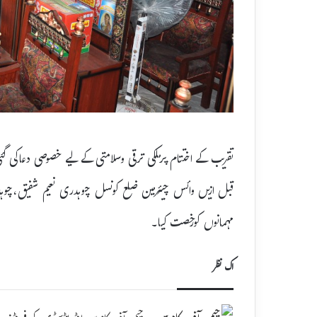
تقریب کے اختتام پرملکی ترقی وسلامتی کے لیے خصوصی دعاکی گ
قبل ازیں وائس چیئرمین ضلع کونسل چوہدری نعیم شفیق،چوہ
مہمانوں کورخصت کیا۔
اک نظر