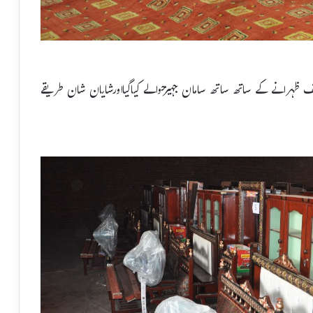
 کوپرتکلف ظہرانے کے ساتھ ساتھ سامان جہیزحوالے کیاگیااورشایان شان طریقے