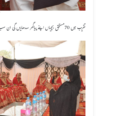
تقریب میں 70مستحق بچیاں اپنے پیاگھر سدھاریں گی ان سب کو شرکا کی جانب سے مبارکباد دی گئی