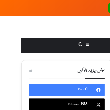
Switch skin
Sidebar
سوشل میڈیا پر فالو کریں
0
Fans
988
Followers