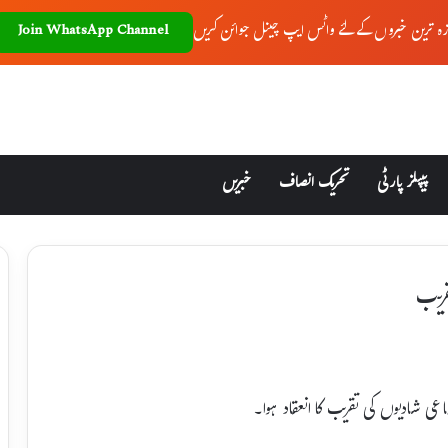
زہ ترین خبروں کے لئے واٹس ایپ چینل جوائن کریں
Join WhatsApp Channel
پیپلز پارٹی
تحریک انصاف
خبریں
قریب
ماعی شادیوں کی تقریب کا انعقاد ہوا۔