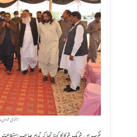
اجتماعی شادی پ
تقریب میں شریک شرکا کا کہنا تھا کہ تمام صاحب استطاعت افر