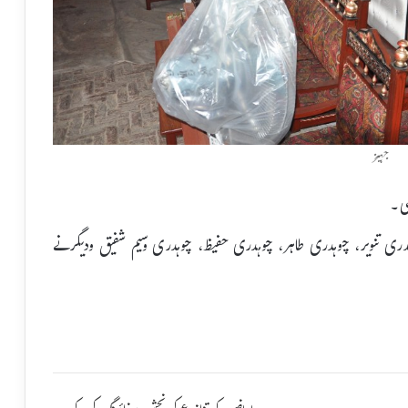
جہیز
ئی۔
دری تنویر، چوہدری طاہر، چوہدری حفیظ، چوہدری وسیم شفیق ودیگرنے