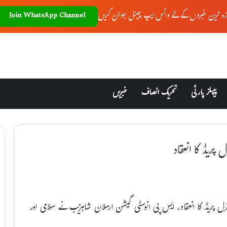
زہ ترین خبروں کے لئے واٹس ایپ چینل جوائن کریں
Join WhatsApp Channel
پیپلز پارٹی
تحریک انصاف
خبریں
 پریڈ کا انعقاد
نرل پریڈ کا انعقاد، ایس پی انوسٹی گیشن ارسلان شاہزیب نے سلامی اور