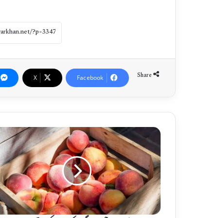
Share
X
Facebook
آ
ڑ
و
س
ے
ج
س
م
م