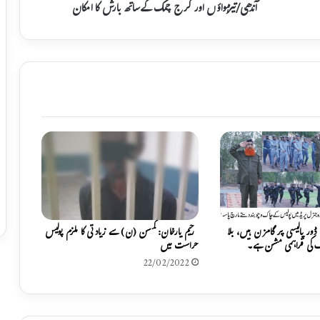
ہ
آندھی/تیزہواؤں اور گرج چمک کےساتھ بارش کا امکان
و
ا
ؤ
ں
ا
و
ر
گ
ر
ج
چ
م
ک
ک
ے
ور پالیسی پر گامزن ہیں، بلا
رحیم یارخان: کمسن (ن) سے زیادتی کا ملزم پولیس
س
اف کی فراہمی مشن ہے۔
حراست میں
ا
22/02/2022
ت
ھ
ب