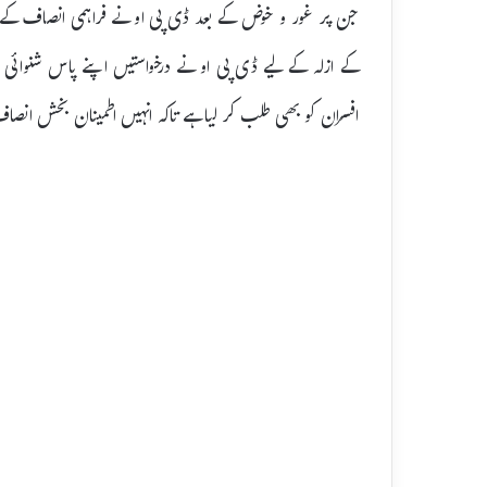
جن پر غور و خوض کے بعد ڈی پی او نے فراہمی انصاف کے ل
کے ازلہ کے لیے ڈی پی او نے درخواستیں اپنے پاس شنوائی 
افسران کو بھی طلب کر لیا ہے تاکہ انہیں اطمینان بخش انصاف