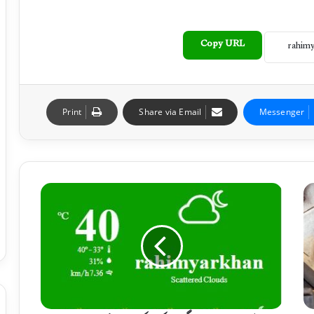
Copy URL
Print
Share via Email
Messenger
آ
ن
د
ھ
ی
/
ت
ی
ز