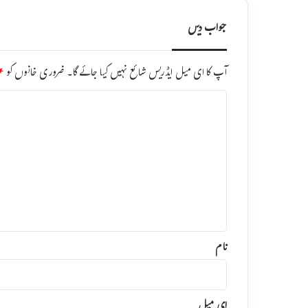
جواب دیں
آپ کا ای میل ایڈریس شائع نہیں کیا جائے گا۔
ضروری خانوں کو
*
ت
ب
ص
ر
ہ
*
نام
ای میل