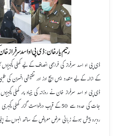
کے ازالہ کے لیے متعدد ایس ایچ اوز اور تفتیشی افسران کی طلب
ڈی پی او اسد سرفراز خان نے روزانہ کی بنیاد پر کھلی کچہریو
جات کی حدود سے 50 کے قریب درخواست گزار
روبرو پیش ہوئے زبانی عرض معروض کے ساتھ انہوں نے اپنی