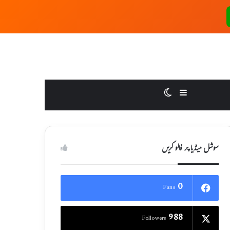
Switch skin
Sidebar
سوشل میڈیا پر فالو کریں
0
Fans
988
Followers