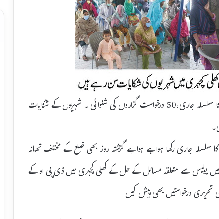
ڈی پی او اسد سرفراز کی فراہمی انصاف کے لیے کھلی کچہریوں کا سلسلہ جاری،50 درخواست گزاروں کی شنوائی ۔ شہریوں کے شکایات
ی۔
ں کا سلسلہ جاری رکھا ہوا ہے ہوا ہے گزشتہ روز بھی ضلع کے مختلف تھانہ
 کھلی کچہری میں پولیس سے متعلقہ مسائل کے حل کے کھلی کچہری میں ڈی پی او کے
 تحریری درخواستیں بھی پیش کیں