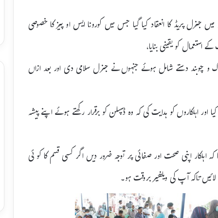
ں جنرل پریڈ کا انعقاد کیا گیا جس میں کورونا ایس او پیز کا خصوصی
ے استعمال کو یقینی بنایا،
اک و چوبند دستے شامل ہوئے جنہوں نے جنرل سلامی دی اور بعد ازاں
 اور اہلکاروں کو ہدایت کی کہ وہ ڈسپلن کو برقرار رکھتے ہوئے اپنے پیشہ
ہ اہلکار اپنی صحت اور صفائی پر توجہ ضرور دیں اگر کسی قسم کا کو ئی
لائیں تاکہ آپ کی ویلفئیر بروقت ہو۔