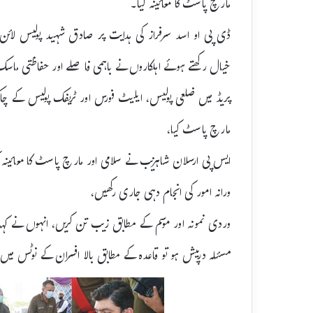
مارچ پاسٹ کا معائینہ کیا۔
ڈی پی او اسد سرفراز کی ہدایت پر صادق شہید پولیس لائن می
خیال رکھتے ہوئے اہلکاروں نے باہمی فاصلے اور حفاظتی ماسک ک
پریڈ میں ضلعی پولیس، ایلیٹ فورس اور ٹریفک پولیس کے چ
مارچ پاسٹ کیا،
ایس پی ارسلان شاہزیب نے سلامی اور مارچ پاسٹ کا معائینہ کیا
ورانہ امور کی انجام دہی جاری رکھیں،
وردی نمونہ اور موسم کے مطابق زیب تن کریں، انہوں نے کہا ک
مسئلہ درپیش ہو تو قاعدہ کے مطابق بالا افسران کے نوٹس میں 