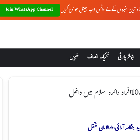
زہ ترین خبروں کے لئے واٹس ایپ چینل جوائن کریں
Join WhatsApp Channel
پیپلز پارٹی
تحریک انصاف
خبریں
د ہنگامہ آرائی،دارالامان منتقل