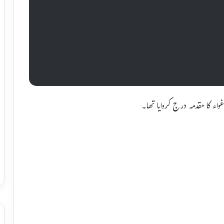
واء کا مقدمہ درج کروایا تھا۔