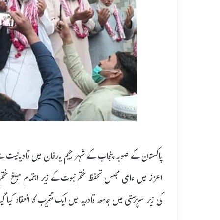
اعزاز میں عالمی مجلس تحفظ ختم نبوت کے زیر اہتمام مبلغ ختم ن
کی زیر سرپرستی میں جامعہ قادریہ میں ایک تقریب کا انعقاد کیا گیا