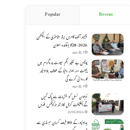
Popular
Recent
چیمبر آف کامرس اینڈ انڈسٹری کے الیکشن
2026-28کا باقاعدہ اعلان
3 ہفتے ago
پولیس بے نظیر انکم سپورٹ پروگرام میں
ایجنٹ اور بھتہ مافیا کے خلاف بلاتاخیر
کارروائی کرے گی
3 ہفتے ago
نوجوان نسل کو منشیات سے پاک کریں
گے،لیفٹیننٹ کرنل کاؤنٹر نارکوٹکس فورس
21/05/2026
بہاولپور کے 80 فیصد کسان سبسڈی سے