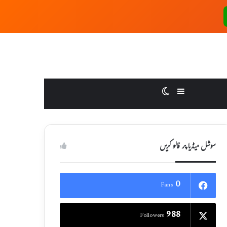
Switch skin
Sidebar
سوشل میڈیا پر فالو کریں
0
Fans
988
Followers