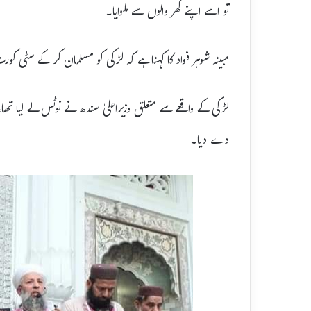
تو اسے اپنے گھر والوں سے ملوایا۔
مبینہ شوہر فواد کا کہنا ہے کہ لڑکی کو مسلمان کر کے سٹی ک
لڑکی کے واقعے سے متعلق وزیراعلیٰ سندھ نے نوٹس لے لیا تھ
دے دیا۔