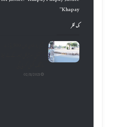
for justice. “Khapay Phapay Justice
Khapay”
اک نظر
رحیم یارخان میں 500بیڈز پر
مشتمل سرجیکل ٹاور کے لئے لینڈ
مارکنگ مکمل کر لی گی
02/11/2021