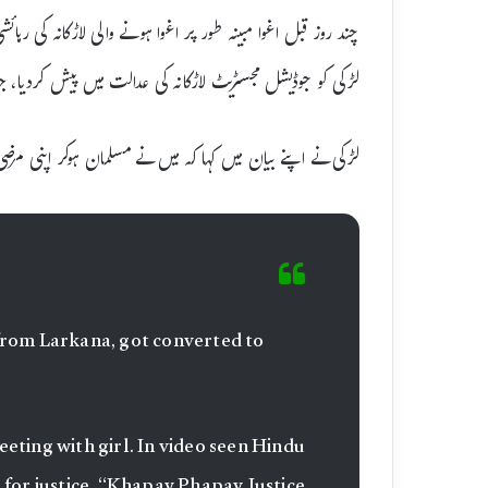
چند روز قبل اغوا مبینہ طور پر اغوا ہونے والی لاڑکانہ کی رہائ
لڑکی کو جوڈیشل مجسٹریٹ لاڑکانہ کی عدالت میں پیش کردیا، جہا
لڑکی نے اپنے بیان میں کہا کہ میں نے مسلمان ہوکر اپنی م
 from Larkana, got converted to
eting with girl. In video seen Hindu