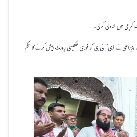
ورٹ کراچی میں شادی کرلی۔
ا، وزیراعلی نے ڈی آئی جی کو فوری تفصیلی رپورٹ پیش کرنے کا حکم