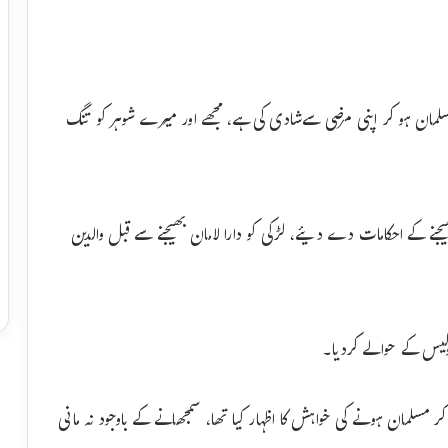
مسلمان ہو کر اپنی مرضی سےشادی کی ہے، مجھے اور میرے شوہر کو تنگ
ھیجنے کے احکامات دے دیئے، لڑکی کو دارا لامان بھیجنے سے قبل والدین
 پولیس کے حوالے کردیا۔
ر مسلمان ہونے کی خواہش کا اظہار کیا تھا، سمجھانے کے باوجود نہ مانی