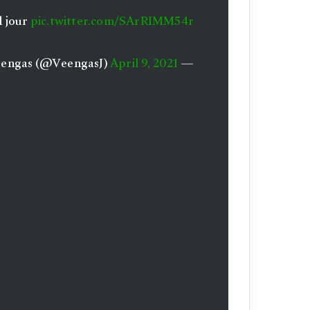
l jour
pic.twitter.com/SArRIMM54r
April 9, 2021
— Veengas (@VeengasJ)