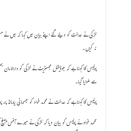
لڑکی نے عدالت کو دیئے گئے اپنے بیان میں کہا کہ میں نے 
نہ کریں۔
پولیس کا کہنا ہے کہ جوڈیشل مجسٹریٹ نے لڑکی کو دارالامان ب
سے ملوایا گیا۔
پولیس کا کہنا ہے کہ عدالت نے محمد فواد کو جسمانی ریمانڈ پر
محمد فواد نے پولیس کو بیان دیا کہ لڑکی نے میرے آفس پہنچ ک