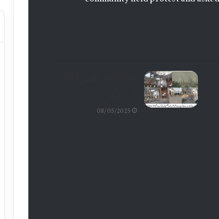
community held protest and asked 
بہاولپور میزائل حملے میں 14 افراد
شہید ہوگئے
08/05/2025