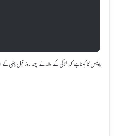
پولیس کا کہنا ہے کہ لڑکی کے والد نے چند روز قبل بیٹی کے اغ