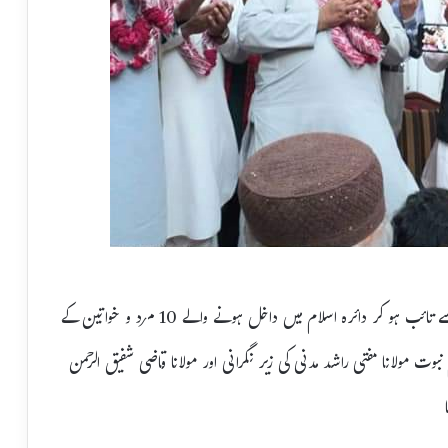
پاکستان کے صوبہ پنجاب کے شہر رحیم یارخان میں قادیانیت سے تائب ہو کر دائرہ اسلام میں داخل ہونے والے 10 مرد و خواتین کے
بوت مولانا مفتی راشد مدنی کی زیر نگرانی اور مولانا قاضی شفیق الرحمن