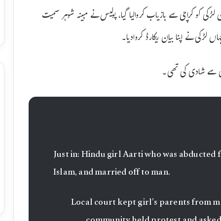
شی لڑکی کو کراچی سے بازیاب کروالیا گیا، پولیس نے مبینہ شوہر سمیت
ں لڑکی نے اپنا بیان ریکارڈ کروادیا۔
رضی سے شادی کی تھی۔
Just in: Hindu girl Aarti who was abducted
Islam, and married off to man.
Local court kept girl’s parents from me