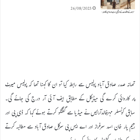
26/08/2023
تھانہ صدر صادق آباد پولیس سے رابطہ کیا تو ان کا کہنا تھا کہ پولیس میرٹ
پر کاروائی کرے گی میڈیکل کے مطابق ایف آئی آر درج کی جائے گی۔
سابق کونسلر مہرخالدآرائیں نے میڈیا سے گفتگو کرتے ہوئے کہا کہ ڈی پی اور
رحیم یار خان اسد سرفراز اور اے ایس پی سرکل صادق آباد سے مطالبہ کرتے