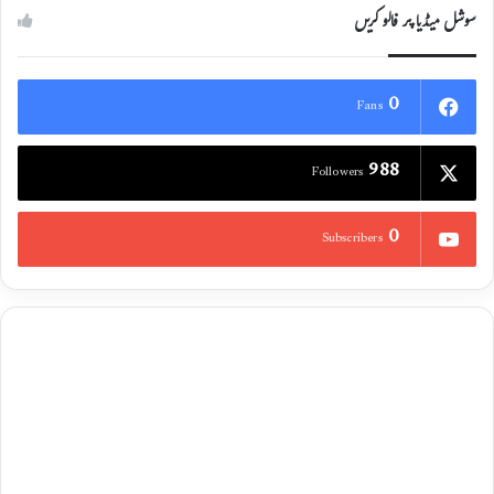
سوشل میڈیا پر فالو کریں
0
Fans
988
Followers
0
Subscribers