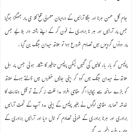
جام گل حسن ہرنا اور جگا آرائیں کے درمیان معمولی تلخ کلا می پر جھگڑا ہوگیا
جس پر آرائیں اور ہر نا برادری نے فون کر کے اپنے رشتہ دار بلا لیے جس
پر دونوں گروپوں میں تصادم شروع ہوا تو علاقہ میدان جنگ بن گیا ،
پولیس کو بار بار کالیں کی گئیں لیکن پولیس تاخیر کا شکار ہوئی جس پر اہل
علاقہ نے میدان جنگ میں کود کر اپنی جانیں خطروں میں ڈالتے ہوئے علاقہ
کو بڑے سانحہ سے بچالیا اگر مقامی افراد مدا خلت نہ کرتے تو قتل وغارت کا
خدشہ تھا پر مقامی لوگوں نے بغیر پولیس کے اپنی مدد آپ کے تحت آرائیں
برادری اور ہرنا برادری کے خونی تصادم کو ٹال دیا اور آرائیں برادری کے