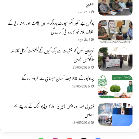
اعلان
3 ہفتے ago
پولیس بے نظیر انکم سپورٹ پروگرام میں ایجنٹ اور بھتہ مافیا کے
خلاف بلاتاخیر کارروائی کرے گی
3 ہفتے ago
نوجوان نسل کو منشیات سے پاک کریں گے،لیفٹیننٹ کرنل کاؤنٹر
نارکوٹکس فورس
21/05/2026
بہاولپور کے 80 فیصد کسان سبسڈی سے محروم رہ گئے
18/05/2026
ڈی پی اوز اور ایس ڈی پی اوز کا ویڈیو لنک کے ذریعے اہم
اجلاس
18/05/2026