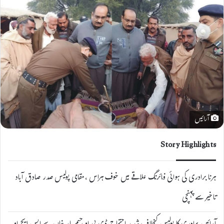
آرائیں
Story Highlights
ہرنا برادری کی ہوائی فائرنگ علاقے میں خوف ہراس ،مقامی پولیس صدر صادق آباد
تاخیر سے پہنچی