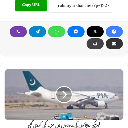
Copy URL
غ
ی
ر
م
ل
ک
ی
ا
ی
ئ
غیرملکی ایئرلائنوں کی پروازوں میں مزید کمی کردی گئی