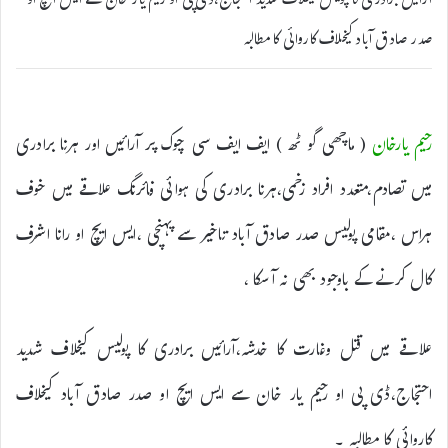
آرائیں برادری کا پولیس کیخلاف شدید احتجاج،ڈی پی او رحیم یار خان سے ایس ایچ او
صدر صادق آباد کیخلاف کاروائی کا مطالبہ
رحیم یارخان
( ماچھی گو ٹھ ) ایف ایف سی چوک پر آرائیں اور ہرنا برادری
میں تصادم،متعدد افراد زخمی،ہرنا برادری کی ہوائی فائرنگ علاقے میں خوف
ہراس ،مقامی پولیس صدر صادق آباد تاخیر سے پہنچی ،ایس ایچ او رانا اشرف
کال کرنے کے باوجود بھی نہ آسکا ،
علاقے میں قتل وغارت کا خدشہ،آرائیں برادری کا پولیس کیخلاف شدید
احتجاج،ڈی پی او رحیم یار خان سے ایس ایچ او صدر صادق آباد کیخلاف
کاروائی کا مطالبہ ۔