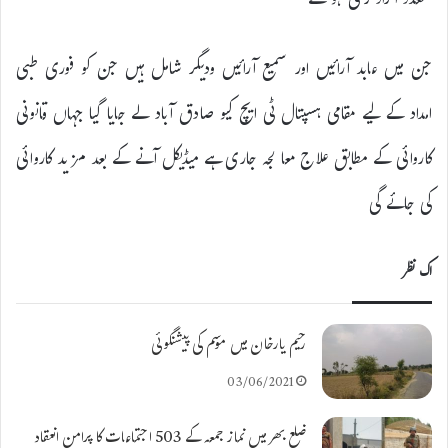
متعدد افراد زخمی ہو گئے
جن میں عابد آرائیں اور سمیع آرائیں ودیگر شامل ہیں جن کو فوری طبی
امداد کے لیے مقامی ہسپتال ٹی ایچ کیو صادق آباد لے جایا گیا جہاں قانونی
کاروائی کے مطابق علاج معا لجہ جاری ہے میڈیکل آنے کے بعد مزید کاروائی
کی جائے گی
اک نظر
رحیم یارخان میں موسم کی پیشنگوئی
03/06/2021
ضلع بھر میں نماز جمعہ کے 503 اجتماعات کا پرامن انعقاد