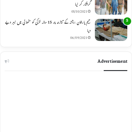
گرفتار کر لیا
05/10/2021
رحیم یارخان :رشتہ کے تنازعہ پر 15 سالہ لڑکی کو مٹھائی میں زہر دیے
دیا
06/09/2021
Advertisement